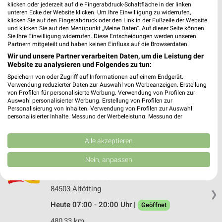
dm Wasserburg a.Inn
klicken oder jederzeit auf die Fingerabdruck-Schaltfläche in der linken
Staudhamer Feld 2a
unteren Ecke der Website klicken. Um Ihre Einwilligung zu widerrufen,
klicken Sie auf den Fingerabdruck oder den Link in der Fußzeile der Website
83512 Wasserburg a.Inn
❯
und klicken Sie auf den Menüpunkt „Meine Daten“. Auf dieser Seite können
Sie Ihre Einwilligung widerrufen. Diese Entscheidungen werden unseren
Heute 08:00 - 20:00 Uhr |
Geöffnet
Partnern mitgeteilt und haben keinen Einfluss auf die Browserdaten.
503,46 km
Wir und unsere Partner verarbeiten Daten, um die Leistung der
Website zu analysieren und Folgendes zu tun:
Speichern von oder Zugriff auf Informationen auf einem Endgerät.
Rossmann Neumarkt-Sankt Veit
Verwendung reduzierter Daten zur Auswahl von Werbeanzeigen. Erstellung
von Profilen für personalisierte Werbung. Verwendung von Profilen zur
Ampfinger Str. 2
Auswahl personalisierter Werbung. Erstellung von Profilen zur
84494 Neumarkt-Sankt Veit
Personalisierung von Inhalten. Verwendung von Profilen zur Auswahl
❯
personalisierter Inhalte. Messung der Werbeleistung. Messung der
Heute 08:00 - 20:00 Uhr |
Geöffnet
Performance von Inhalten. Analyse von Zielgruppen durch Statistiken oder
Kombinationen von Daten aus verschiedenen Quellen. Entwicklung und
467,51 km • Angebote: 3 Prospekte
Verbesserung der Angebote. Verwendung reduzierter Daten zur Auswahl
Alle akzeptieren
von Inhalten.
Daten können außerhalb der Europäischen Union weitergegeben und in die
Nein, anpassen
USA gesendet werden.
dm Altötting
Ihre Einwilligung und die cookie Richtlinie gelten ausschließlich für diese
Mühldorfer Straße 114
Website/App.
84503 Altötting
❯
Partnerliste anzeigen (1 IAB-Anbieter)
Heute 07:00 - 20:00 Uhr |
Geöffnet
Wir nutzen Ihre Daten für folgende Zwecke:
480,33 km
IAB-Verarbeitungszwecke: