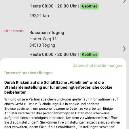
Heute 08:00 - 20:00 Uhr |
Geöffnet
492,21 km
Rossmann Töging
Harter Weg 11
84513 Töging
❯
Heute 08:00 - 20:00 Uhr |
Geöffnet
476,99 km • Angebote: 3 Prospekte
Datenschutzbestimmungen
Datenschutzeinstellungen
Rossmann Wasserburg am Inn
Durch Klicken auf die Schaltfläche „Ablehnen“ wird die
Molkerei-Bauer-Str. 14
Standardeinstellung nur für unbedingt erforderliche cookie
beibehalten.
83512 Wasserburg am Inn
❯
Wir und unsere Partner speichern und/oder greifen auf Informationen auf
Heute 08:00 - 20:00 Uhr |
Geöffnet
einem Gerät zu, wie z. B. eindeutige IDs in cookie und anderen
Browserspeichern, um personenbezogene Daten zu verarbeiten. Einige
504,22 km • Angebote: 3 Prospekte
Anbieter verarbeiten Ihre personenbezogenen Daten möglicherweise
aufgrund eines berechtigten Interesses. Um dem zu widersprechen, öffnen
Sie die „Einstellungen“. Sie können Ihre Einstellungen akzeptieren, ablehnen
oder verwalten, indem Sie auf die Schaltfläche „Einstellungen verwalten“