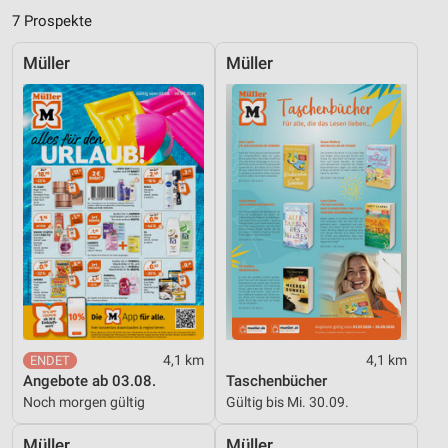
Analyse von Zielgruppen durch Statistiken oder
7 Prospekte
Kombinationen von Daten aus verschiedenen
Quellen
Müller
Müller
Entwicklung und Verbesserung der Angebote
Verwendung reduzierter Daten zur Auswahl von
Inhalten
IAB-Besonderheiten:
Verwendung genauer Standortdaten
Geräte anhand von aktiv angeforderten
Informationen identifizieren
Nicht-IAB-Verarbeitungszwecke:
Notwendig
4,1 km
4,1 km
Performance
Angebote ab 03.08.
Taschenbücher
Noch morgen gültig
Gültig bis Mi. 30.09.
Funktional
Müller
Müller