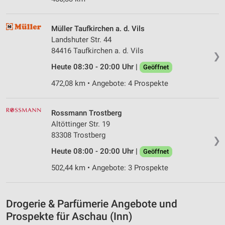
Speichern von oder Zugriff auf Informationen
auf einem Endgerät
Müller Taufkirchen a. d. Vils
Landshuter Str. 44
Verwendung reduzierter Daten zur Auswahl von
84416 Taufkirchen a. d. Vils
Werbeanzeigen
❯
Heute 08:30 - 20:00 Uhr |
Geöffnet
Erstellung von Profilen für personalisierte
Werbung
472,08 km • Angebote: 4 Prospekte
Verwendung von Profilen zur Auswahl
personalisierter Werbung
Rossmann Trostberg
Altöttinger Str. 19
Erstellung von Profilen zur Personalisierung
83308 Trostberg
❯
von Inhalten
Heute 08:00 - 20:00 Uhr |
Geöffnet
Verwendung von Profilen zur Auswahl
502,44 km • Angebote: 3 Prospekte
personalisierter Inhalte
Messung der Werbeleistung
Drogerie & Parfümerie Angebote und
Messung der Performance von Inhalten
Prospekte für Aschau (Inn)