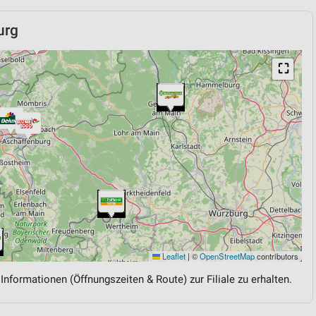
urg
⛶
Leaflet
|
©
OpenStreetMap
contributors
 Informationen (Öffnungszeiten & Route) zur Filiale zu erhalten.