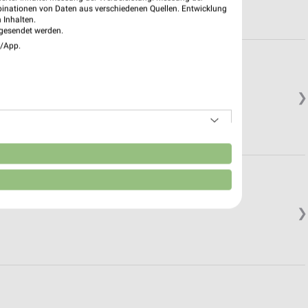
binationen von Daten aus verschiedenen Quellen. Entwicklung
 Inhalten.
gesendet werden.
e/App.
❯
n
❯