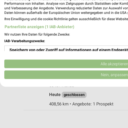
Performance von Inhalten. Analyse von Zielgruppen durch Statistiken oder Kom
und Verbesserung der Angebote. Verwendung reduzierter Daten zur Auswahl von
Daten können außerhalb der Europäischen Union weitergegeben und in die USA 
Ihre Einwilligung und die cookie Richtlinie gelten ausschließlich für diese Websit
Blumen Risse Hanau
Partnerliste anzeigen (1 IAB-Anbieter)
Benzstr. 18a
Wir nutzen Ihre Daten für folgende Zwecke:
63457 Hanau
IAB-Verarbeitungszwecke:
Heute
geschlossen
Speichern von oder Zugriff auf Informationen auf einem Endgerät
409,79 km
Verwendung reduzierter Daten zur Auswahl von Werbeanzeigen
Alle akzeptiere
Dehner Markt Hanau
Erstellung von Profilen für personalisierte Werbung
Nein, anpassen
Brueningstr. 6
Verwendung von Profilen zur Auswahl personalisierter Werbung
63457 Hanau
Heute
geschlossen
Erstellung von Profilen zur Personalisierung von Inhalten
408,56 km • Angebote: 1 Prospekt
Verwendung von Profilen zur Auswahl personalisierter Inhalte
Messung der Werbeleistung