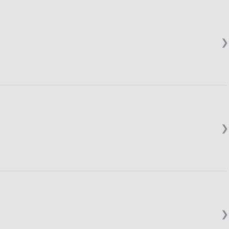
❯
❯
❯