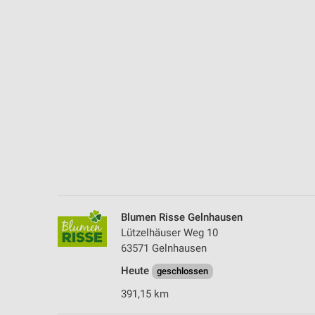
Messung der Performance von Inhalten
Analyse von Zielgruppen durch Statistiken oder Kombinationen 
Quellen
Entwicklung und Verbesserung der Angebote
Verwendung reduzierter Daten zur Auswahl von Inhalten
IAB-Besonderheiten:
Verwendung genauer Standortdaten
Geräte anhand von aktiv angeforderten Informationen identifizie
Nicht-IAB-Verarbeitungszwecke:
Blumen Risse Geln­hausen
Notwendig
Lützelhäuser Weg 10
63571 Geln­hausen
Performance
Heute
geschlossen
Funktional
391,15 km
Werbung