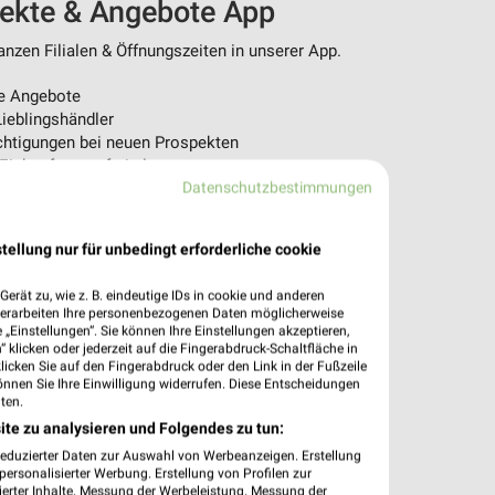
pekte & Angebote App
nzen Filialen & Öffnungszeiten in unserer App.
e Angebote
ieblingshändler
htigungen bei neuen Prospekten
 Einkauf stressfrei planen
Datenschutzbestimmungen
 App jetzt laden oder QR-Code scannen.
tellung nur für unbedingt erforderliche cookie
erät zu, wie z. B. eindeutige IDs in cookie und anderen
verarbeiten Ihre personenbezogenen Daten möglicherweise
„Einstellungen“. Sie können Ihre Einstellungen akzeptieren,
 klicken oder jederzeit auf die Fingerabdruck-Schaltfläche in
klicken Sie auf den Fingerabdruck oder den Link in der Fußzeile
önnen Sie Ihre Einwilligung widerrufen. Diese Entscheidungen
ten.
ite zu analysieren und Folgendes zu tun:
reduzierter Daten zur Auswahl von Werbeanzeigen. Erstellung
ersonalisierter Werbung. Erstellung von Profilen zur
ierter Inhalte. Messung der Werbeleistung. Messung der