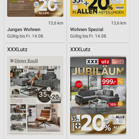
Geräte anhand von aktiv angeforderten
Informationen identifizieren
13,6 km
13,6 km
Nicht-IAB-Verarbeitungszwecke:
Junges Wohnen
Wohnen Spezial
Gültig bis Fr. 14.08.
Gültig bis Fr. 14.08.
Notwendig
XXXLutz
XXXLutz
Performance
Funktional
Werbung