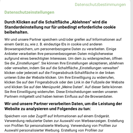
Datenschutzbestimmungen
Datenschutzeinstellungen
Durch Klicken auf die Schaltfläche „Ablehnen“ wird die
Standardeinstellung nur für unbedingt erforderliche cookie
beibehalten.
Wir und unsere Partner speichern und/oder greifen auf Informationen auf
einem Gerät zu, wie z. B. eindeutige IDs in cookie und anderen
Browserspeichern, um personenbezogene Daten zu verarbeiten. Einige
Anbieter verarbeiten Ihre personenbezogenen Daten möglicherweise
aufgrund eines berechtigten Interesses. Um dem zu widersprechen, öffnen
Sie die „Einstellungen“. Sie können Ihre Einstellungen akzeptieren, ablehnen
oder verwalten, indem Sie auf die Schaltfläche „Einstellungen verwalten“
klicken oder jederzeit auf die Fingerabdruck-Schaltfläche in der linken
unteren Ecke der Website klicken. Um Ihre Einwilligung zu widerrufen,
1,3 km
13,5 km
klicken Sie auf den Fingerabdruck oder den Link in der Fußzeile der Website
Gartenabverkauf
Trendbonus
und klicken Sie auf den Menüpunkt „Meine Daten“. Auf dieser Seite können
Sie Ihre Einwilligung widerrufen. Diese Entscheidungen werden unseren
Gültig bis Sa. 15.08.
Noch heute gültig
Partnern mitgeteilt und haben keinen Einfluss auf die Browserdaten.
Wir und unsere Partner verarbeiten Daten, um die Leistung der
XXXLutz
XXXLutz
Website zu analysieren und Folgendes zu tun:
Speichern von oder Zugriff auf Informationen auf einem Endgerät.
Verwendung reduzierter Daten zur Auswahl von Werbeanzeigen. Erstellung
von Profilen für personalisierte Werbung. Verwendung von Profilen zur
Auswahl personalisierter Werbung. Erstellung von Profilen zur