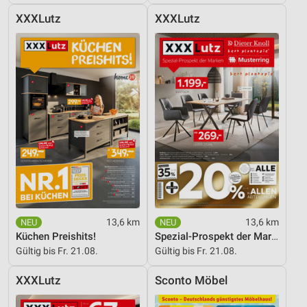
XXXLutz
XXXLutz
13,6 km
13,6 km
Küchen Preishits!
Spezial-Prospekt der Marken
Gültig bis Fr. 21.08.
Gültig bis Fr. 21.08.
XXXLutz
Sconto Möbel