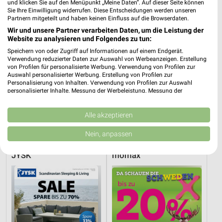
und klicken Sie auf den Menüpunkt „Meine Daten“. Auf dieser Seite können
Sie Ihre Einwilligung widerrufen. Diese Entscheidungen werden unseren
Partnern mitgeteilt und haben keinen Einfluss auf die Browserdaten.
Wir und unsere Partner verarbeiten Daten, um die Leistung der
Website zu analysieren und Folgendes zu tun:
Speichern von oder Zugriff auf Informationen auf einem Endgerät.
Verwendung reduzierter Daten zur Auswahl von Werbeanzeigen. Erstellung
von Profilen für personalisierte Werbung. Verwendung von Profilen zur
Auswahl personalisierter Werbung. Erstellung von Profilen zur
Personalisierung von Inhalten. Verwendung von Profilen zur Auswahl
personalisierter Inhalte. Messung der Werbeleistung. Messung der
Performance von Inhalten. Analyse von Zielgruppen durch Statistiken oder
Kombinationen von Daten aus verschiedenen Quellen. Entwicklung und
36,3 km
9,4 km
Verbesserung der Angebote. Verwendung reduzierter Daten zur Auswahl
Alle akzeptieren
von Inhalten.
Schlafzimmer Spezial
Gartenabverkauf
Daten können außerhalb der Europäischen Union weitergegeben und in die
Nein, anpassen
Noch heute gültig
Gültig bis Sa. 15.08.
USA gesendet werden.
Ihre Einwilligung und die cookie Richtlinie gelten ausschließlich für diese
JYSK
mömax
Website/App.
Partnerliste anzeigen (1 IAB-Anbieter)
Wir nutzen Ihre Daten für folgende Zwecke:
IAB-Verarbeitungszwecke:
Speichern von oder Zugriff auf Informationen
auf einem Endgerät