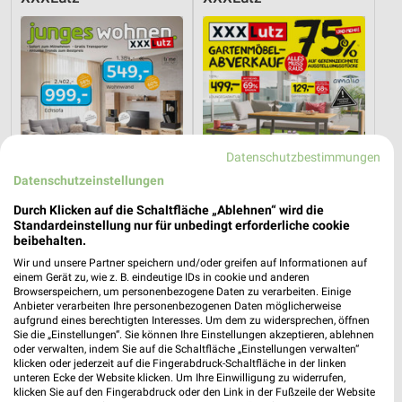
Datenschutzbestimmungen
Datenschutzeinstellungen
Durch Klicken auf die Schaltfläche „Ablehnen“ wird die
Standardeinstellung nur für unbedingt erforderliche cookie
beibehalten.
Wir und unsere Partner speichern und/oder greifen auf Informationen auf
36,3 km
36,3 km
einem Gerät zu, wie z. B. eindeutige IDs in cookie und anderen
Junges Wohnen
Gartenmöbel-Abverkauf
Browserspeichern, um personenbezogene Daten zu verarbeiten. Einige
Noch heute gültig
Gültig bis Fr. 28.08.
Anbieter verarbeiten Ihre personenbezogenen Daten möglicherweise
aufgrund eines berechtigten Interesses. Um dem zu widersprechen, öffnen
Sie die „Einstellungen“. Sie können Ihre Einstellungen akzeptieren, ablehnen
XXXLutz
JYSK
oder verwalten, indem Sie auf die Schaltfläche „Einstellungen verwalten“
klicken oder jederzeit auf die Fingerabdruck-Schaltfläche in der linken
unteren Ecke der Website klicken. Um Ihre Einwilligung zu widerrufen,
klicken Sie auf den Fingerabdruck oder den Link in der Fußzeile der Website