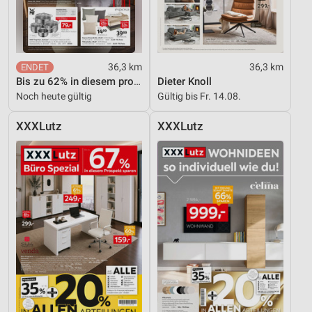
Entwicklung und Verbesserung der Angebote
Verwendung reduzierter Daten zur Auswahl von
Inhalten
36,3 km
36,3 km
Bis zu 62% in diesem prospekt
Dieter Knoll
IAB-Besonderheiten:
Noch heute gültig
Gültig bis Fr. 14.08.
Verwendung genauer Standortdaten
XXXLutz
XXXLutz
Geräte anhand von aktiv angeforderten
Informationen identifizieren
Nicht-IAB-Verarbeitungszwecke:
Notwendig
Performance
Funktional
Werbung