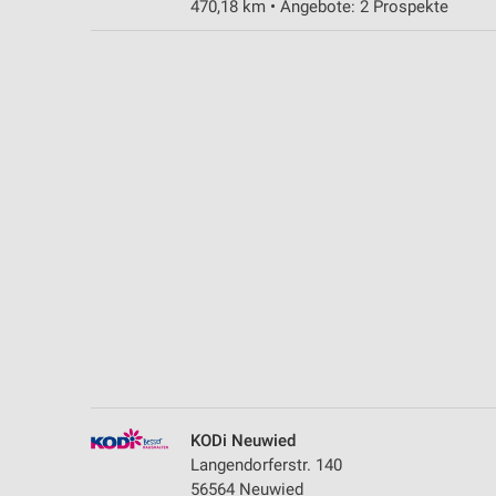
470,18 km • Angebote: 2 Prospekte
Messung der Performance von Inhalten
Analyse von Zielgruppen durch Statistiken oder Kombinationen 
Quellen
Entwicklung und Verbesserung der Angebote
Verwendung reduzierter Daten zur Auswahl von Inhalten
IAB-Besonderheiten:
Verwendung genauer Standortdaten
Geräte anhand von aktiv angeforderten Informationen identifizie
Nicht-IAB-Verarbeitungszwecke:
Notwendig
Performance
KODi Neuwied
Funktional
Langendorferstr. 140
56564 Neuwied
Werbung