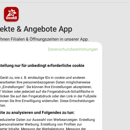
pekte & Angebote App
nen Filialen & Öffnungszeiten in unserer App.
Datenschutzbestimmungen
e Angebote
ieblingshändler
htigungen bei neuen Prospekten
tellung nur für unbedingt erforderliche cookie
 Einkauf stressfrei planen
erät zu, wie z. B. eindeutige IDs in cookie und anderen
 App jetzt laden oder QR-Code scannen.
verarbeiten Ihre personenbezogenen Daten möglicherweise
„Einstellungen“. Sie können Ihre Einstellungen akzeptieren,
 klicken oder jederzeit auf die Fingerabdruck-Schaltfläche in
klicken Sie auf den Fingerabdruck oder den Link in der Fußzeile
önnen Sie Ihre Einwilligung widerrufen. Diese Entscheidungen
ten.
ite zu analysieren und Folgendes zu tun:
reduzierter Daten zur Auswahl von Werbeanzeigen. Erstellung
ersonalisierter Werbung. Erstellung von Profilen zur
ierter Inhalte. Messung der Werbeleistung. Messung der