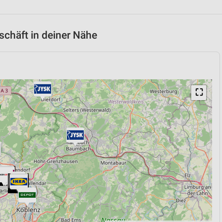
chäft in deiner Nähe
⛶