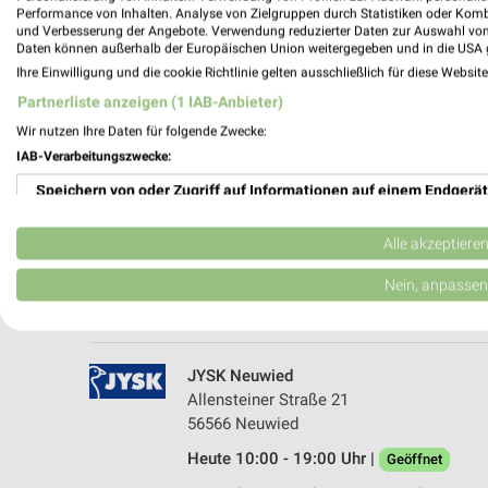
Performance von Inhalten. Analyse von Zielgruppen durch Statistiken oder Kom
und Verbesserung der Angebote. Verwendung reduzierter Daten zur Auswahl von
Daten können außerhalb der Europäischen Union weitergegeben und in die USA 
Ihre Einwilligung und die cookie Richtlinie gelten ausschließlich für diese Websit
Partnerliste anzeigen (1 IAB-Anbieter)
Wir nutzen Ihre Daten für folgende Zwecke:
IAB-Verarbeitungszwecke:
Speichern von oder Zugriff auf Informationen auf einem Endgerät
JYSK Dierdorf
Königsberger Straße 40
Verwendung reduzierter Daten zur Auswahl von Werbeanzeigen
56269 Dierdorf
Alle akzeptiere
Heute 10:00 - 19:00 Uhr |
Geöffnet
Erstellung von Profilen für personalisierte Werbung
Nein, anpassen
455,33 km • Angebote: 2 Prospekte
Verwendung von Profilen zur Auswahl personalisierter Werbung
Erstellung von Profilen zur Personalisierung von Inhalten
JYSK Neuwied
Allensteiner Straße 21
Verwendung von Profilen zur Auswahl personalisierter Inhalte
56566 Neuwied
Heute 10:00 - 19:00 Uhr |
Messung der Werbeleistung
Geöffnet