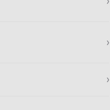
❯
❯
❯