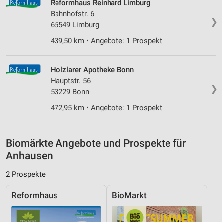
Messung der Werbeleistung
Reformhaus Reinhard Limburg
Bahnhofstr. 6
❯
Messung der Performance von Inhalten
65549 Limburg
439,50 km • Angebote: 1 Prospekt
Analyse von Zielgruppen durch Statistiken oder
Kombinationen von Daten aus verschiedenen
Quellen
Holzlarer Apotheke Bonn
Entwicklung und Verbesserung der Angebote
Hauptstr. 56
❯
53229 Bonn
Verwendung reduzierter Daten zur Auswahl von
472,95 km • Angebote: 1 Prospekt
Inhalten
IAB-Besonderheiten:
Verwendung genauer Standortdaten
Biomärkte Angebote und Prospekte für
Anhausen
Geräte anhand von aktiv angeforderten
Informationen identifizieren
2 Prospekte
Nicht-IAB-Verarbeitungszwecke:
Reformhaus
BioMarkt
Notwendig
Performance