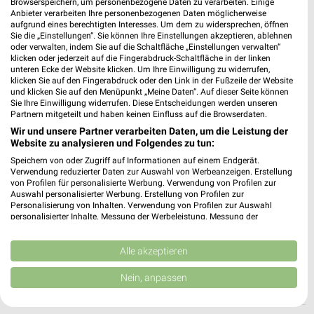
475,06 km • Angebote: 1 Prospekt
Browserspeichern, um personenbezogene Daten zu verarbeiten. Einige
Anbieter verarbeiten Ihre personenbezogenen Daten möglicherweise
aufgrund eines berechtigten Interesses. Um dem zu widersprechen, öffnen
Sie die „Einstellungen“. Sie können Ihre Einstellungen akzeptieren, ablehnen
Reformhaus Lichius Eitorf
oder verwalten, indem Sie auf die Schaltfläche „Einstellungen verwalten“
Markt 17
klicken oder jederzeit auf die Fingerabdruck-Schaltfläche in der linken
❯
unteren Ecke der Website klicken. Um Ihre Einwilligung zu widerrufen,
53783 Eitorf
klicken Sie auf den Fingerabdruck oder den Link in der Fußzeile der Website
und klicken Sie auf den Menüpunkt „Meine Daten“. Auf dieser Seite können
454,44 km • Angebote: 1 Prospekt
Sie Ihre Einwilligung widerrufen. Diese Entscheidungen werden unseren
Partnern mitgeteilt und haben keinen Einfluss auf die Browserdaten.
Wir und unsere Partner verarbeiten Daten, um die Leistung der
Reformhaus Steinebach Bad Marienberg
Website zu analysieren und Folgendes zu tun:
Bismarckstr. 2
❯
Speichern von oder Zugriff auf Informationen auf einem Endgerät.
56470 Bad Marienberg
Verwendung reduzierter Daten zur Auswahl von Werbeanzeigen. Erstellung
von Profilen für personalisierte Werbung. Verwendung von Profilen zur
430,08 km • Angebote: 1 Prospekt
Auswahl personalisierter Werbung. Erstellung von Profilen zur
Personalisierung von Inhalten. Verwendung von Profilen zur Auswahl
personalisierter Inhalte. Messung der Werbeleistung. Messung der
Performance von Inhalten. Analyse von Zielgruppen durch Statistiken oder
Reformhaus Goll Bonn
Kombinationen von Daten aus verschiedenen Quellen. Entwicklung und
Alte Bahnhofstr. 10
Verbesserung der Angebote. Verwendung reduzierter Daten zur Auswahl
Alle akzeptieren
❯
53173 Bonn
von Inhalten.
Daten können außerhalb der Europäischen Union weitergegeben und in die
Nein, anpassen
477,21 km • Angebote: 1 Prospekt
USA gesendet werden.
Ihre Einwilligung und die cookie Richtlinie gelten ausschließlich für diese
Website/App.