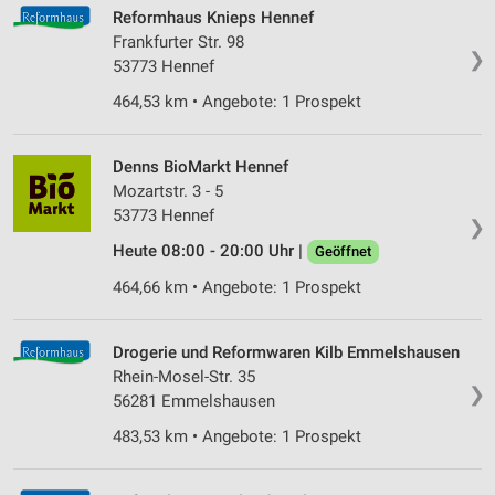
Reformhaus Knieps Hennef
Partnerliste anzeigen (1 IAB-Anbieter)
Frankfurter Str. 98
Wir nutzen Ihre Daten für folgende Zwecke:
❯
53773 Hennef
IAB-Verarbeitungszwecke:
464,53 km • Angebote: 1 Prospekt
Speichern von oder Zugriff auf Informationen
auf einem Endgerät
Denns BioMarkt Hennef
Verwendung reduzierter Daten zur Auswahl von
Mozartstr. 3 - 5
Werbeanzeigen
53773 Hennef
❯
Erstellung von Profilen für personalisierte
Heute 08:00 - 20:00 Uhr |
Geöffnet
Werbung
464,66 km • Angebote: 1 Prospekt
Verwendung von Profilen zur Auswahl
personalisierter Werbung
Drogerie und Reformwaren Kilb Emmelshausen
Erstellung von Profilen zur Personalisierung
Rhein-Mosel-Str. 35
von Inhalten
❯
56281 Emmelshausen
Verwendung von Profilen zur Auswahl
483,53 km • Angebote: 1 Prospekt
personalisierter Inhalte