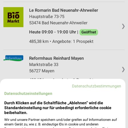
Le Romarin Bad Neuenahr-Ahrweiler
Hauptstraße 73-75
53474 Bad Neuenahr-Ahrweiler
❯
Heute 09:00 - 19:00 Uhr |
Geöffnet
485,38 km • Angebote: 1 Prospekt
Reformhaus Reinhard Mayen
Marktstraße 33
❯
56727 Mayen
492,65 km • Angebote: 1 Prospekt
Datenschutzbestimmungen
Datenschutzeinstellungen
Vier Jahreszeiten Bad Honnef-Rhöndorf
Durch Klicken auf die Schaltfläche „Ablehnen“ wird die
Rhöndorfer Straße 40
Standardeinstellung nur für unbedingt erforderliche cookie
53604 Bad Honnef-Rhöndorf
❯
beibehalten.
Heute 08:00 - 19:00 Uhr |
Geöffnet
Wir und unsere Partner speichern und/oder greifen auf Informationen auf
einem Gerät zu, wie z. B. eindeutige IDs in cookie und anderen