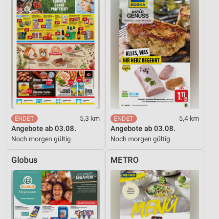
Verwendung reduzierter Daten zur Auswahl von
Inhalten
IAB-Besonderheiten:
Verwendung genauer Standortdaten
Geräte anhand von aktiv angeforderten
Informationen identifizieren
Nicht-IAB-Verarbeitungszwecke:
Notwendig
5,3 km
5,4 km
Performance
Angebote ab 03.08.
Angebote ab 03.08.
Noch morgen gültig
Noch morgen gültig
Funktional
Globus
METRO
Werbung