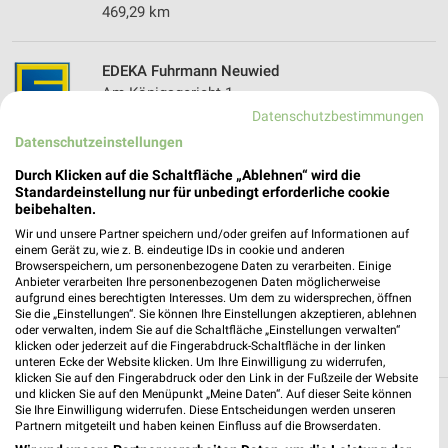
469,29 km
EDEKA Fuhrmann Neuwied
Am Königsgericht 1
56566 Neuwied
Datenschutzbestimmungen
❯
Datenschutzeinstellungen
Heute 08:00 - 20:00 Uhr |
Geöffnet
Durch Klicken auf die Schaltfläche „Ablehnen“ wird die
466,84 km
Standardeinstellung nur für unbedingt erforderliche cookie
beibehalten.
Wir und unsere Partner speichern und/oder greifen auf Informationen auf
EDEKA Albers RHEINBROHL
einem Gerät zu, wie z. B. eindeutige IDs in cookie und anderen
HAUPTSTR.31
Browserspeichern, um personenbezogene Daten zu verarbeiten. Einige
56598 RHEINBROHL
Anbieter verarbeiten Ihre personenbezogenen Daten möglicherweise
❯
aufgrund eines berechtigten Interesses. Um dem zu widersprechen, öffnen
Heute 07:30 - 19:00 Uhr |
Sie die „Einstellungen“. Sie können Ihre Einstellungen akzeptieren, ablehnen
Geöffnet
oder verwalten, indem Sie auf die Schaltfläche „Einstellungen verwalten“
klicken oder jederzeit auf die Fingerabdruck-Schaltfläche in der linken
476,67 km
unteren Ecke der Website klicken. Um Ihre Einwilligung zu widerrufen,
klicken Sie auf den Fingerabdruck oder den Link in der Fußzeile der Website
und klicken Sie auf den Menüpunkt „Meine Daten“. Auf dieser Seite können
Sie Ihre Einwilligung widerrufen. Diese Entscheidungen werden unseren
Supermärkte Angebote und Prospekte für
Partnern mitgeteilt und haben keinen Einfluss auf die Browserdaten.
Andernach