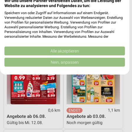
Wir und unsere Partner verarbeiten Daten, um die Leistung der
Website zu analysieren und Folgendes zu tun:
15 Prospekte
Speichern von oder Zugriff auf Informationen auf einem Endgerät.
Verwendung reduzierter Daten zur Auswahl von Werbeanzeigen. Erstellung
Kaufland
REWE
von Profilen für personalisierte Werbung. Verwendung von Profilen zur
Auswahl personalisierter Werbung. Erstellung von Profilen zur
Personalisierung von Inhalten. Verwendung von Profilen zur Auswahl
personalisierter Inhalte. Messung der Werbeleistung. Messung der
Performance von Inhalten. Analyse von Zielgruppen durch Statistiken oder
Kombinationen von Daten aus verschiedenen Quellen. Entwicklung und
Verbesserung der Angebote. Verwendung reduzierter Daten zur Auswahl
Alle akzeptieren
von Inhalten.
Daten können außerhalb der Europäischen Union weitergegeben und in die
Nein, anpassen
USA gesendet werden.
Ihre Einwilligung und die cookie Richtlinie gelten ausschließlich für diese
Website/App.
Partnerliste anzeigen (1 IAB-Anbieter)
Wir nutzen Ihre Daten für folgende Zwecke:
IAB-Verarbeitungszwecke:
Speichern von oder Zugriff auf Informationen
0,6 km
1,1 km
auf einem Endgerät
Angebote ab 06.08.
Angebote ab 03.08.
Gültig bis Mi. 12.08.
Noch morgen gültig
Verwendung reduzierter Daten zur Auswahl von
Werbeanzeigen