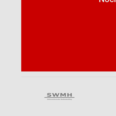
Analyse von Zielgruppen durch Statistiken oder Kombinationen 
Quellen
Entwicklung und Verbesserung der Angebote
Verwendung reduzierter Daten zur Auswahl von Inhalten
IAB-Besonderheiten:
Verwendung genauer Standortdaten
Geräte anhand von aktiv angeforderten Informationen identifizie
Nicht-IAB-Verarbeitungszwecke:
Notwendig
Performance
Funktional
Werbung