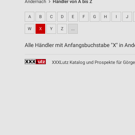
Andernach
Händler von A bis Z
A
B
C
D
E
F
G
H
I
J
W
X
Y
Z
...
Alle Händler mit Anfangsbuchstabe "X" in A
XXXLutz Katalog und Prospekte für Görg