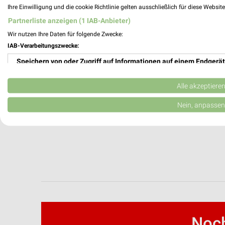
Ihre Einwilligung und die cookie Richtlinie gelten ausschließlich für diese Websit
Partnerliste anzeigen (1 IAB-Anbieter)
Wir nutzen Ihre Daten für folgende Zwecke:
IAB-Verarbeitungszwecke:
Speichern von oder Zugriff auf Informationen auf einem Endgerät
Verwendung reduzierter Daten zur Auswahl von Werbeanzeigen
Alle akzeptiere
Erstellung von Profilen für personalisierte Werbung
Nein, anpassen
Verwendung von Profilen zur Auswahl personalisierter Werbung
Erstellung von Profilen zur Personalisierung von Inhalten
Verwendung von Profilen zur Auswahl personalisierter Inhalte
Messung der Werbeleistung
Messung der Performance von Inhalten
Noch