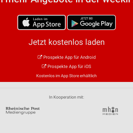
von Daten aus verschiedenen
Jetzt kostenlos laden
Prospekte App für Android
ren
Prospekte App für iOS
Kostenlos im App Store erhältlich
In Kooperation mit: