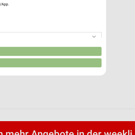
e/App.
n
 mehr Angebote in der weekli