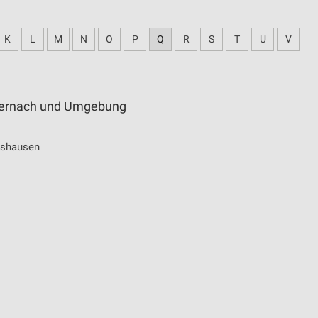
K
L
M
N
O
P
Q
R
S
T
U
V
ndernach und Umgebung
eshausen