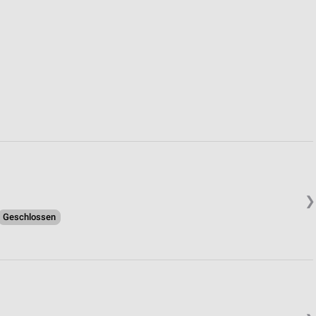
von Daten aus verschiedenen
ren
❯
Geschlossen