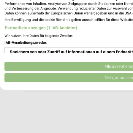
Apollo Chemnitz
Performance von Inhalten. Analyse von Zielgruppen durch Statistiken oder Kom
und Verbesserung der Angebote. Verwendung reduzierter Daten zur Auswahl von
Chemnitzer Str. 65
Daten können außerhalb der Europäischen Union weitergegeben und in die USA 
09123 Chemnitz
Ihre Einwilligung und die cookie Richtlinie gelten ausschließlich für diese Websit
Heute 09:00 - 20:00 Uhr |
Geschlossen
Partnerliste anzeigen (1 IAB-Anbieter)
196,21 km
Wir nutzen Ihre Daten für folgende Zwecke:
IAB-Verarbeitungszwecke:
Speichern von oder Zugriff auf Informationen auf einem Endgerät
Optiker Meise Chemnitz
Carl-von-Ossietzky-Str. 153a
Verwendung reduzierter Daten zur Auswahl von Werbeanzeigen
09127 Chemnitz
Alle akzeptiere
Heute 09:00 - 18:00 Uhr |
Geschlossen
Erstellung von Profilen für personalisierte Werbung
Nein, anpassen
191,28 km
Verwendung von Profilen zur Auswahl personalisierter Werbung
Erstellung von Profilen zur Personalisierung von Inhalten
Verwendung von Profilen zur Auswahl personalisierter Inhalte
Messung der Werbeleistung