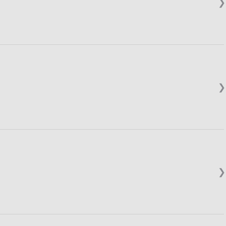
❯
❯
❯