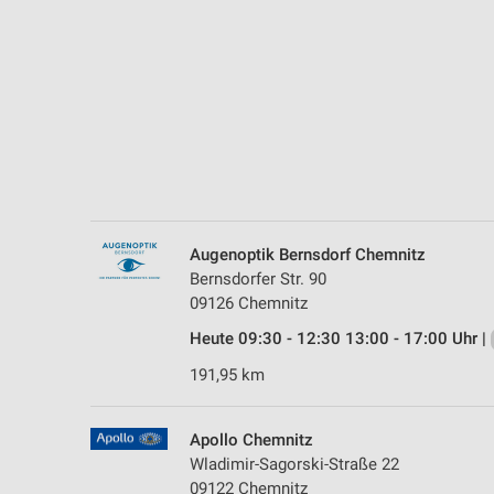
Messung der Performance von Inhalten
Analyse von Zielgruppen durch Statistiken oder Kombinationen 
Quellen
Entwicklung und Verbesserung der Angebote
Verwendung reduzierter Daten zur Auswahl von Inhalten
IAB-Besonderheiten:
Verwendung genauer Standortdaten
Augenoptik Bernsdorf Chemnitz
Bernsdorfer Str. 90
Geräte anhand von aktiv angeforderten Informationen identifizie
09126 Chemnitz
Nicht-IAB-Verarbeitungszwecke:
Heute 09:30 - 12:30 13:00 - 17:00 Uhr |
Notwendig
191,95 km
Performance
Apollo Chemnitz
Funktional
Wladimir-Sagorski-Straße 22
09122 Chemnitz
Werbung