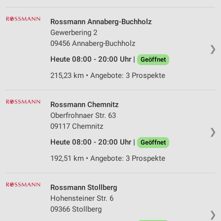
IAB-Verarbeitungszwecke:
Rossmann Annaberg-Buchholz
Speichern von oder Zugriff auf Informationen
auf einem Endgerät
Gewerbering 2
09456 Annaberg-Buchholz
❯
Verwendung reduzierter Daten zur Auswahl von
Heute 08:00 - 20:00 Uhr |
Werbeanzeigen
Geöffnet
215,23 km • Angebote: 3 Prospekte
Erstellung von Profilen für personalisierte
Werbung
Rossmann Chemnitz
Verwendung von Profilen zur Auswahl
Oberfrohnaer Str. 63
personalisierter Werbung
09117 Chemnitz
❯
Erstellung von Profilen zur Personalisierung
Heute 08:00 - 20:00 Uhr |
Geöffnet
von Inhalten
192,51 km • Angebote: 3 Prospekte
Verwendung von Profilen zur Auswahl
personalisierter Inhalte
Rossmann Stollberg
Messung der Werbeleistung
Hohensteiner Str. 6
09366 Stollberg
❯
Messung der Performance von Inhalten