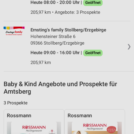
Heute 08:00 - 20:00 Uhr |
Geöffnet
Analyse von Zielgruppen durch Statistiken oder
205,97 km • Angebote: 3 Prospekte
Kombinationen von Daten aus verschiedenen
Quellen
Ernsting's family Stollberg/Erzgebirge
Entwicklung und Verbesserung der Angebote
Hohensteiner Straße 6
09366 Stollberg/Erzgebirge
Verwendung reduzierter Daten zur Auswahl von
❯
Inhalten
Heute 09:00 - 16:00 Uhr |
Geöffnet
IAB-Besonderheiten:
205,97 km
Verwendung genauer Standortdaten
Geräte anhand von aktiv angeforderten
Baby & Kind Angebote und Prospekte für
Informationen identifizieren
Amtsberg
Nicht-IAB-Verarbeitungszwecke:
3 Prospekte
Notwendig
Rossmann
Rossmann
Performance
Funktional