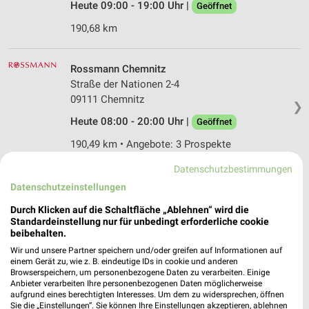
Heute 09:00 - 19:00 Uhr |
Geöffnet
190,68 km
Rossmann Chemnitz
Straße der Nationen 2-4
09111 Chemnitz
❯
Heute 08:00 - 20:00 Uhr |
Geöffnet
190,49 km • Angebote: 3 Prospekte
Datenschutzbestimmungen
Ernsting's family Chemnitz
Datenschutzeinstellungen
Im Neefepark 3
Durch Klicken auf die Schaltfläche „Ablehnen“ wird die
09116 Chemnitz
❯
Standardeinstellung nur für unbedingt erforderliche cookie
beibehalten.
Heute 09:00 - 20:00 Uhr |
Geöffnet
Wir und unsere Partner speichern und/oder greifen auf Informationen auf
194,38 km
einem Gerät zu, wie z. B. eindeutige IDs in cookie und anderen
Browserspeichern, um personenbezogene Daten zu verarbeiten. Einige
Anbieter verarbeiten Ihre personenbezogenen Daten möglicherweise
aufgrund eines berechtigten Interesses. Um dem zu widersprechen, öffnen
Ernsting's family Chemnitz
Sie die „Einstellungen“. Sie können Ihre Einstellungen akzeptieren, ablehnen