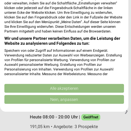
Thomas-Mann-Platz 1
oder verwalten, indem Sie auf die Schaltfläche „Einstellungen verwalten“
klicken oder jederzeit auf die Fingerabdruck-Schaltfläche in der linken
09130 Chemnitz
❯
unteren Ecke der Website klicken. Um Ihre Einwilligung zu widerrufen,
klicken Sie auf den Fingerabdruck oder den Link in der Fußzeile der Website
Heute 09:00 - 20:00 Uhr |
Geöffnet
und klicken Sie auf den Menüpunkt „Meine Daten“. Auf dieser Seite können
Sie Ihre Einwilligung widerrufen. Diese Entscheidungen werden unseren
188,88 km
Partnern mitgeteilt und haben keinen Einfluss auf die Browserdaten.
Wir und unsere Partner verarbeiten Daten, um die Leistung der
Website zu analysieren und Folgendes zu tun:
Rossmann Marienberg
Speichern von oder Zugriff auf Informationen auf einem Endgerät.
Johann-Ehrenfried-Wagner-Str. 8
Verwendung reduzierter Daten zur Auswahl von Werbeanzeigen. Erstellung
09496 Marienberg
von Profilen für personalisierte Werbung. Verwendung von Profilen zur
❯
Auswahl personalisierter Werbung. Erstellung von Profilen zur
Heute 08:00 - 20:00 Uhr |
Geöffnet
Personalisierung von Inhalten. Verwendung von Profilen zur Auswahl
personalisierter Inhalte. Messung der Werbeleistung. Messung der
208,85 km • Angebote: 3 Prospekte
Performance von Inhalten. Analyse von Zielgruppen durch Statistiken oder
Kombinationen von Daten aus verschiedenen Quellen. Entwicklung und
Verbesserung der Angebote. Verwendung reduzierter Daten zur Auswahl
Alle akzeptieren
von Inhalten.
Rossmann Chemnitz
Daten können außerhalb der Europäischen Union weitergegeben und in die
Nein, anpassen
Weststr. 96
USA gesendet werden.
09116 Chemnitz
Ihre Einwilligung und die cookie Richtlinie gelten ausschließlich für diese
❯
Website/App.
Heute 08:00 - 20:00 Uhr |
Geöffnet
Partnerliste anzeigen (1 IAB-Anbieter)
191,05 km • Angebote: 3 Prospekte
Wir nutzen Ihre Daten für folgende Zwecke: