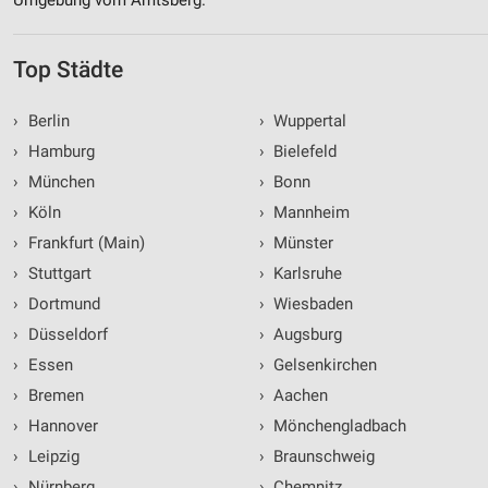
Top Städte
›
Berlin
›
Wuppertal
›
Hamburg
›
Bielefeld
›
München
›
Bonn
›
Köln
›
Mannheim
›
Frankfurt (Main)
›
Münster
›
Stuttgart
›
Karlsruhe
›
Dortmund
›
Wiesbaden
›
Düsseldorf
›
Augsburg
›
Essen
›
Gelsenkirchen
›
Bremen
›
Aachen
›
Hannover
›
Mönchengladbach
›
Leipzig
›
Braunschweig
›
Nürnberg
›
Chemnitz