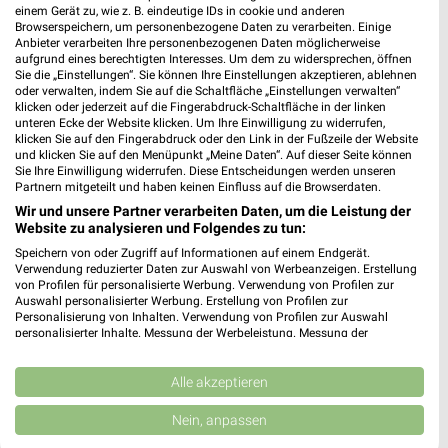
Schwerdtfeger Elektronik Greußen
einem Gerät zu, wie z. B. eindeutige IDs in cookie und anderen
Browserspeichern, um personenbezogene Daten zu verarbeiten. Einige
Töpfermarkt 22
Anbieter verarbeiten Ihre personenbezogenen Daten möglicherweise
99718 Greußen
aufgrund eines berechtigten Interesses. Um dem zu widersprechen, öffnen
❯
Sie die „Einstellungen“. Sie können Ihre Einstellungen akzeptieren, ablehnen
Heute
geschlossen
oder verwalten, indem Sie auf die Schaltfläche „Einstellungen verwalten“
klicken oder jederzeit auf die Fingerabdruck-Schaltfläche in der linken
221,60 km • Angebote: 1 Prospekt
unteren Ecke der Website klicken. Um Ihre Einwilligung zu widerrufen,
klicken Sie auf den Fingerabdruck oder den Link in der Fußzeile der Website
und klicken Sie auf den Menüpunkt „Meine Daten“. Auf dieser Seite können
Sie Ihre Einwilligung widerrufen. Diese Entscheidungen werden unseren
EP:Reinelt Dietzhausen
Partnern mitgeteilt und haben keinen Einfluss auf die Browserdaten.
Hauptstraße 282a
Wir und unsere Partner verarbeiten Daten, um die Leistung der
98530 Dietzhausen
Website zu analysieren und Folgendes zu tun:
❯
Heute
Speichern von oder Zugriff auf Informationen auf einem Endgerät.
geschlossen
Verwendung reduzierter Daten zur Auswahl von Werbeanzeigen. Erstellung
von Profilen für personalisierte Werbung. Verwendung von Profilen zur
288,56 km • Angebote: 2 Prospekte
Auswahl personalisierter Werbung. Erstellung von Profilen zur
Personalisierung von Inhalten. Verwendung von Profilen zur Auswahl
personalisierter Inhalte. Messung der Werbeleistung. Messung der
MEDIMAX Unterwellenborn
Performance von Inhalten. Analyse von Zielgruppen durch Statistiken oder
Kombinationen von Daten aus verschiedenen Quellen. Entwicklung und
Kronacher Strasse 11
Verbesserung der Angebote. Verwendung reduzierter Daten zur Auswahl
Alle akzeptieren
07333 Unterwellenborn
❯
von Inhalten.
Daten können außerhalb der Europäischen Union weitergegeben und in die
Nein, anpassen
Heute
geschlossen
USA gesendet werden.