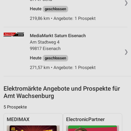
❯
Messung der Werbeleistung
Heute
geschlossen
219,86 km • Angebote: 1 Prospekt
Messung der Performance von Inhalten
Analyse von Zielgruppen durch Statistiken oder
MediaMarkt Saturn Eisenach
Kombinationen von Daten aus verschiedenen
Quellen
Am Stadtweg 4
99817 Eisenach
❯
Entwicklung und Verbesserung der Angebote
Heute
geschlossen
Verwendung reduzierter Daten zur Auswahl von
271,57 km • Angebote: 1 Prospekt
Inhalten
IAB-Besonderheiten:
Elektromärkte Angebote und Prospekte für
Verwendung genauer Standortdaten
Amt Wachsenburg
Geräte anhand von aktiv angeforderten
Informationen identifizieren
5 Prospekte
Nicht-IAB-Verarbeitungszwecke:
MEDIMAX
ElectronicPartner
Notwendig