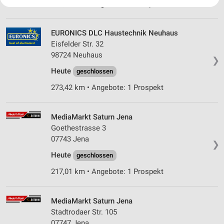
Ihre Einwilligung und die cookie Richtlinie gelten ausschließlich für diese
246,84 km • Angebote: 1 Prospekt
Website/App.
Partnerliste anzeigen (1 IAB-Anbieter)
EURONICS DLC Haustechnik Neuhaus
Wir nutzen Ihre Daten für folgende Zwecke:
Eisfelder Str. 32
IAB-Verarbeitungszwecke:
98724 Neuhaus
❯
Speichern von oder Zugriff auf Informationen
Heute
auf einem Endgerät
geschlossen
273,42 km • Angebote: 1 Prospekt
Verwendung reduzierter Daten zur Auswahl von
Werbeanzeigen
MediaMarkt Saturn Jena
Erstellung von Profilen für personalisierte
Goethestrasse 3
Werbung
07743 Jena
❯
Verwendung von Profilen zur Auswahl
Heute
geschlossen
personalisierter Werbung
217,01 km • Angebote: 1 Prospekt
Erstellung von Profilen zur Personalisierung
von Inhalten
MediaMarkt Saturn Jena
Verwendung von Profilen zur Auswahl
Stadtrodaer Str. 105
personalisierter Inhalte
07747 Jena