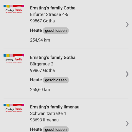
Werbeanzeigen
Ernsting's family Gotha
Erfurter Strasse 4-6
Erstellung von Profilen für personalisierte
99867 Gotha
Werbung
❯
Heute
geschlossen
Verwendung von Profilen zur Auswahl
personalisierter Werbung
254,94 km
Erstellung von Profilen zur Personalisierung
von Inhalten
Ernsting's family Gotha
Bürgeraue 2
Verwendung von Profilen zur Auswahl
99867 Gotha
personalisierter Inhalte
❯
Heute
geschlossen
Messung der Werbeleistung
255,60 km
Messung der Performance von Inhalten
Ernsting's family Ilmenau
Analyse von Zielgruppen durch Statistiken oder
Schwanitzstraße 1
Kombinationen von Daten aus verschiedenen
Quellen
98693 Ilmenau
❯
Heute
geschlossen
Entwicklung und Verbesserung der Angebote