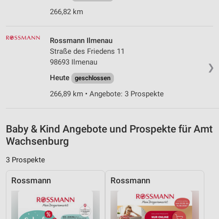
266,82 km
Verwendung reduzierter Daten zur Auswahl von
Inhalten
Rossmann Ilmenau
IAB-Besonderheiten:
Straße des Friedens 11
Verwendung genauer Standortdaten
98693 Ilmenau
❯
Heute
Geräte anhand von aktiv angeforderten
geschlossen
Informationen identifizieren
266,89 km • Angebote: 3 Prospekte
Nicht-IAB-Verarbeitungszwecke:
Notwendig
Baby & Kind Angebote und Prospekte für Amt
Performance
Wachsenburg
Funktional
3 Prospekte
Werbung
Rossmann
Rossmann