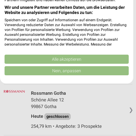
99091 Erfurt
❯
Wir und unsere Partner verarbeiten Daten, um die Leistung der
Website zu analysieren und Folgendes zu tun:
Heute
geschlossen
Speichern von oder Zugriff auf Informationen auf einem Endgerät.
235,93 km • Angebote: 3 Prospekte
Verwendung reduzierter Daten zur Auswahl von Werbeanzeigen. Erstellung
von Profilen für personalisierte Werbung. Verwendung von Profilen zur
Auswahl personalisierter Werbung. Erstellung von Profilen zur
Personalisierung von Inhalten. Verwendung von Profilen zur Auswahl
Ernsting's family Erfurt
personalisierter Inhalte. Messung der Werbeleistung. Messung der
Nordhäuser Straße 73t
Performance von Inhalten. Analyse von Zielgruppen durch Statistiken oder
Kombinationen von Daten aus verschiedenen Quellen. Entwicklung und
99091 Erfurt
❯
Verbesserung der Angebote. Verwendung reduzierter Daten zur Auswahl
Alle akzeptieren
von Inhalten.
Heute
geschlossen
Daten können außerhalb der Europäischen Union weitergegeben und in die
Nein, anpassen
USA gesendet werden.
236,08 km
Ihre Einwilligung und die cookie Richtlinie gelten ausschließlich für diese
Website/App.
Partnerliste anzeigen (1 IAB-Anbieter)
Rossmann Gotha
Schöne Allee 12
Wir nutzen Ihre Daten für folgende Zwecke:
99867 Gotha
IAB-Verarbeitungszwecke:
❯
Heute
geschlossen
Speichern von oder Zugriff auf Informationen
auf einem Endgerät
254,79 km • Angebote: 3 Prospekte
Verwendung reduzierter Daten zur Auswahl von