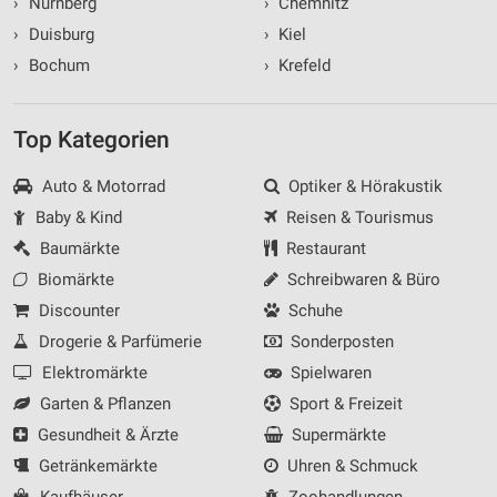
›
Nürnberg
›
Chemnitz
›
Duisburg
›
Kiel
›
Bochum
›
Krefeld
Top Kategorien
Auto & Motorrad
Optiker & Hörakustik
Baby & Kind
Reisen & Tourismus
Baumärkte
Restaurant
Biomärkte
Schreibwaren & Büro
Discounter
Schuhe
Drogerie & Parfümerie
Sonderposten
Elektromärkte
Spielwaren
Garten & Pflanzen
Sport & Freizeit
Gesundheit & Ärzte
Supermärkte
Getränkemärkte
Uhren & Schmuck
Kaufhäuser
Zoohandlungen