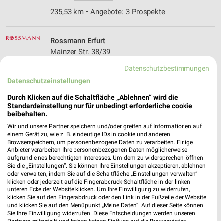
235,53 km • Angebote: 3 Prospekte
Rossmann Erfurt
Mainzer Str. 38/39
99089 Erfurt
❯
Datenschutzbestimmungen
Heute
geschlossen
Datenschutzeinstellungen
235,47 km • Angebote: 3 Prospekte
Durch Klicken auf die Schaltfläche „Ablehnen“ wird die
Standardeinstellung nur für unbedingt erforderliche cookie
beibehalten.
Ernsting's family Erfurt
Wir und unsere Partner speichern und/oder greifen auf Informationen auf
Mainzer Straße 38
einem Gerät zu, wie z. B. eindeutige IDs in cookie und anderen
Browserspeichern, um personenbezogene Daten zu verarbeiten. Einige
99089 Erfurt
❯
Anbieter verarbeiten Ihre personenbezogenen Daten möglicherweise
aufgrund eines berechtigten Interesses. Um dem zu widersprechen, öffnen
Heute
geschlossen
Sie die „Einstellungen“. Sie können Ihre Einstellungen akzeptieren, ablehnen
oder verwalten, indem Sie auf die Schaltfläche „Einstellungen verwalten“
235,47 km
klicken oder jederzeit auf die Fingerabdruck-Schaltfläche in der linken
unteren Ecke der Website klicken. Um Ihre Einwilligung zu widerrufen,
klicken Sie auf den Fingerabdruck oder den Link in der Fußzeile der Website
und klicken Sie auf den Menüpunkt „Meine Daten“. Auf dieser Seite können
Rossmann Erfurt
Sie Ihre Einwilligung widerrufen. Diese Entscheidungen werden unseren
Moskauer Platz 20
Partnern mitgeteilt und haben keinen Einfluss auf die Browserdaten.