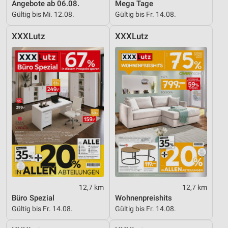
Angebote ab 06.08.
Mega Tage
Notwendig
Gültig bis Mi. 12.08.
Gültig bis Fr. 14.08.
Performance
XXXLutz
XXXLutz
Funktional
Werbung
12,7 km
12,7 km
Büro Spezial
Wohnenpreishits
Gültig bis Fr. 14.08.
Gültig bis Fr. 14.08.