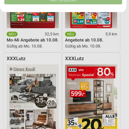
Nein, anpassen
USA gesendet werden.
Ihre Einwilligung und die cookie Richtlinie gelten ausschließlich für diese
Website/App.
Partnerliste anzeigen (1 IAB-Anbieter)
Wir nutzen Ihre Daten für folgende Zwecke:
32,5 km
5,9 km
IAB-Verarbeitungszwecke:
Mo-Mi Angebote ab 10.08.
Angebote ab 10.08.
Speichern von oder Zugriff auf Informationen
Gültig ab Mo. 10.08.
Gültig ab Mo. 10.08.
auf einem Endgerät
XXXLutz
XXXLutz
Verwendung reduzierter Daten zur Auswahl von
Werbeanzeigen
Erstellung von Profilen für personalisierte
Werbung
Verwendung von Profilen zur Auswahl
personalisierter Werbung
Erstellung von Profilen zur Personalisierung
von Inhalten
Verwendung von Profilen zur Auswahl