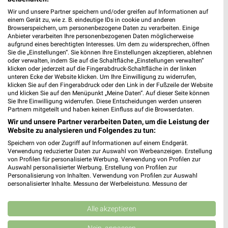
Wir und unsere Partner speichern und/oder greifen auf Informationen auf
einem Gerät zu, wie z. B. eindeutige IDs in cookie und anderen
Browserspeichern, um personenbezogene Daten zu verarbeiten. Einige
Anbieter verarbeiten Ihre personenbezogenen Daten möglicherweise
aufgrund eines berechtigten Interesses. Um dem zu widersprechen, öffnen
Sie die „Einstellungen“. Sie können Ihre Einstellungen akzeptieren, ablehnen
oder verwalten, indem Sie auf die Schaltfläche „Einstellungen verwalten“
klicken oder jederzeit auf die Fingerabdruck-Schaltfläche in der linken
unteren Ecke der Website klicken. Um Ihre Einwilligung zu widerrufen,
klicken Sie auf den Fingerabdruck oder den Link in der Fußzeile der Website
6,3 km
0,7 km
und klicken Sie auf den Menüpunkt „Meine Daten“. Auf dieser Seite können
Sie Ihre Einwilligung widerrufen. Diese Entscheidungen werden unseren
Angebote ab 17.08.
Angebote ab 10.08.
Partnern mitgeteilt und haben keinen Einfluss auf die Browserdaten.
Gültig ab Mo. 17.08.
Gültig ab Mo. 10.08.
Wir und unsere Partner verarbeiten Daten, um die Leistung der
Website zu analysieren und Folgendes zu tun:
Kaufland
PENNY
Speichern von oder Zugriff auf Informationen auf einem Endgerät.
Verwendung reduzierter Daten zur Auswahl von Werbeanzeigen. Erstellung
von Profilen für personalisierte Werbung. Verwendung von Profilen zur
Auswahl personalisierter Werbung. Erstellung von Profilen zur
Personalisierung von Inhalten. Verwendung von Profilen zur Auswahl
personalisierter Inhalte. Messung der Werbeleistung. Messung der
Performance von Inhalten. Analyse von Zielgruppen durch Statistiken oder
Kombinationen von Daten aus verschiedenen Quellen. Entwicklung und
Verbesserung der Angebote. Verwendung reduzierter Daten zur Auswahl
Alle akzeptieren
von Inhalten.
Daten können außerhalb der Europäischen Union weitergegeben und in die