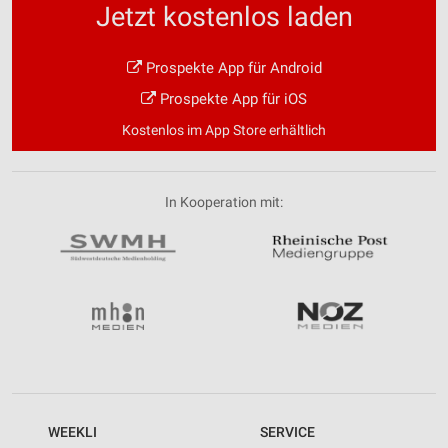
Jetzt kostenlos laden
Entwicklung und Verbesserung der Angebote
Prospekte App für Android
Verwendung reduzierter Daten zur Auswahl von
Inhalten
Prospekte App für iOS
IAB-Besonderheiten:
Kostenlos im App Store erhältlich
Verwendung genauer Standortdaten
Geräte anhand von aktiv angeforderten
In Kooperation mit:
Informationen identifizieren
Nicht-IAB-Verarbeitungszwecke:
Notwendig
Performance
Funktional
Werbung
WEEKLI
SERVICE