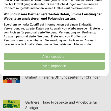
und klicken Sie auf den Menüpunkt „Meine Daten“. Auf dieser Seite können
Gold- & Pelzankauf Gerlingen Filialen &
Sie Ihre Einwilligung widerrufen. Diese Entscheidungen werden unseren
Öffnungszeiten für Gerlingen
Partnern mitgeteilt und haben keinen Einfluss auf die Browserdaten.
Wir und unsere Partner verarbeiten Daten, um die Leistung der
Website zu analysieren und Folgendes zu tun:
Speichern von oder Zugriff auf Informationen auf einem Endgerät.
Gold- & Pelzankauf Stuttgart Filialen &
Verwendung reduzierter Daten zur Auswahl von Werbeanzeigen. Erstellung
Öffnungszeiten für Stuttgart
von Profilen für personalisierte Werbung. Verwendung von Profilen zur
Auswahl personalisierter Werbung. Erstellung von Profilen zur
Personalisierung von Inhalten. Verwendung von Profilen zur Auswahl
personalisierter Inhalte. Messung der Werbeleistung. Messung der
Performance von Inhalten. Analyse von Zielgruppen durch Statistiken oder
Goldschmiede Peter Frick Filialen &
Kombinationen von Daten aus verschiedenen Quellen. Entwicklung und
Verbesserung der Angebote. Verwendung reduzierter Daten zur Auswahl
Alle akzeptieren
Öffnungszeiten für Kornwestheim
von Inhalten.
Daten können außerhalb der Europäischen Union weitergegeben und in die
Nein, anpassen
USA gesendet werden.
Ihre Einwilligung und die cookie Richtlinie gelten ausschließlich für diese
Grabert Filialen & Öffnungszeiten für Öhringen
Website/App.
Partnerliste anzeigen (1 IAB-Anbieter)
Wir nutzen Ihre Daten für folgende Zwecke:
IAB-Verarbeitungszwecke:
Gärtnerei Haag Prospekte und Angebote für
Speichern von oder Zugriff auf Informationen
Stuttgart
auf einem Endgerät