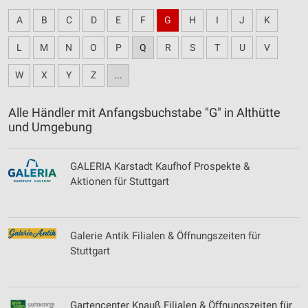
A
B
C
D
E
F
G
H
I
J
K
L
M
N
O
P
Q
R
S
T
U
V
W
X
Y
Z
...
Alle Händler mit Anfangsbuchstabe "G" in Althütte
und Umgebung
GALERIA Karstadt Kaufhof Prospekte &
Aktionen für Stuttgart
Galerie Antik Filialen & Öffnungszeiten für
Stuttgart
Gartencenter Knauß Filialen & Öffnungszeiten für