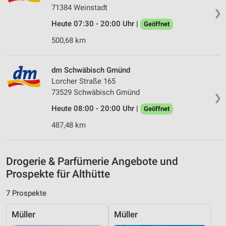
Wir nutzen Ihre Daten für folgende Zwecke:
71384 Weinstadt
❯
IAB-Verarbeitungszwecke:
Heute 07:30 - 20:00 Uhr |
Geöffnet
Speichern von oder Zugriff auf Informationen
auf einem Endgerät
500,68 km
Verwendung reduzierter Daten zur Auswahl von
Werbeanzeigen
dm Schwäbisch Gmünd
Lorcher Straße 165
Erstellung von Profilen für personalisierte
73529 Schwäbisch Gmünd
Werbung
❯
Heute 08:00 - 20:00 Uhr |
Geöffnet
Verwendung von Profilen zur Auswahl
personalisierter Werbung
487,48 km
Erstellung von Profilen zur Personalisierung
von Inhalten
Drogerie & Parfümerie Angebote und
Prospekte für Althütte
Verwendung von Profilen zur Auswahl
personalisierter Inhalte
7 Prospekte
Messung der Werbeleistung
Müller
Müller
Messung der Performance von Inhalten