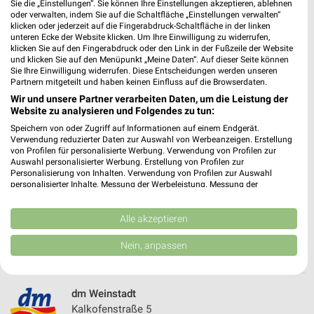
Sie die „Einstellungen“. Sie können Ihre Einstellungen akzeptieren, ablehnen
oder verwalten, indem Sie auf die Schaltfläche „Einstellungen verwalten“
467,35 km
klicken oder jederzeit auf die Fingerabdruck-Schaltfläche in der linken
unteren Ecke der Website klicken. Um Ihre Einwilligung zu widerrufen,
klicken Sie auf den Fingerabdruck oder den Link in der Fußzeile der Website
Rossmann Mainhardt
und klicken Sie auf den Menüpunkt „Meine Daten“. Auf dieser Seite können
Sie Ihre Einwilligung widerrufen. Diese Entscheidungen werden unseren
Im Seetal 15
Partnern mitgeteilt und haben keinen Einfluss auf die Browserdaten.
74535 Mainhardt
❯
Wir und unsere Partner verarbeiten Daten, um die Leistung der
Website zu analysieren und Folgendes zu tun:
Heute 09:00 - 19:00 Uhr |
Geöffnet
Speichern von oder Zugriff auf Informationen auf einem Endgerät.
468,33 km • Angebote: 3 Prospekte
Verwendung reduzierter Daten zur Auswahl von Werbeanzeigen. Erstellung
von Profilen für personalisierte Werbung. Verwendung von Profilen zur
Auswahl personalisierter Werbung. Erstellung von Profilen zur
Personalisierung von Inhalten. Verwendung von Profilen zur Auswahl
dm Mutlangen
personalisierter Inhalte. Messung der Werbeleistung. Messung der
In der Breite 7
Performance von Inhalten. Analyse von Zielgruppen durch Statistiken oder
73557 Mutlangen
Kombinationen von Daten aus verschiedenen Quellen. Entwicklung und
❯
Verbesserung der Angebote. Verwendung reduzierter Daten zur Auswahl
Alle akzeptieren
Heute 08:00 - 20:00 Uhr |
von Inhalten.
Geöffnet
Daten können außerhalb der Europäischen Union weitergegeben und in die
Nein, anpassen
482,62 km
USA gesendet werden.
Ihre Einwilligung und die cookie Richtlinie gelten ausschließlich für diese
Website/App.
dm Weinstadt
Partnerliste anzeigen (1 IAB-Anbieter)
Kalkofenstraße 5