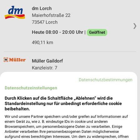
dm Lorch
Maierhofstraße 22
73547 Lorch
❯
Heute 08:00 - 20:00 Uhr |
Geöffnet
490,11 km
Müller Gaildorf
Kanzleistr. 7
74405 Gaildorf
❯
Datenschutzbestimmungen
Heute 08:30 - 19:00 Uhr |
Geöffnet
Datenschutzeinstellungen
467,46 km • Angebote: 4 Prospekte
Durch Klicken auf die Schaltfläche „Ablehnen“ wird die
Standardeinstellung nur für unbedingt erforderliche cookie
beibehalten.
dm Gaildorf
Wir und unsere Partner speichern und/oder greifen auf Informationen auf
Schillerstraße 5b
einem Gerät zu, wie z. B. eindeutige IDs in cookie und anderen
Browserspeichern, um personenbezogene Daten zu verarbeiten. Einige
74405 Gaildorf
❯
Anbieter verarbeiten Ihre personenbezogenen Daten möglicherweise
aufgrund eines berechtigten Interesses. Um dem zu widersprechen, öffnen
Heute 08:00 - 20:00 Uhr |
Geöffnet