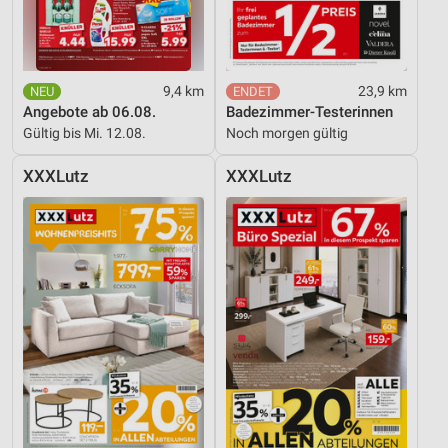
Inhalten
IAB-Besonderheiten:
Verwendung genauer Standortdaten
9,4 km
23,9 km
Angebote ab 06.08.
Badezimmer-Testerinnen
Geräte anhand von aktiv angeforderten
Informationen identifizieren
Gültig bis Mi. 12.08.
Noch morgen gültig
Nicht-IAB-Verarbeitungszwecke:
XXXLutz
XXXLutz
Notwendig
Performance
Funktional
Werbung