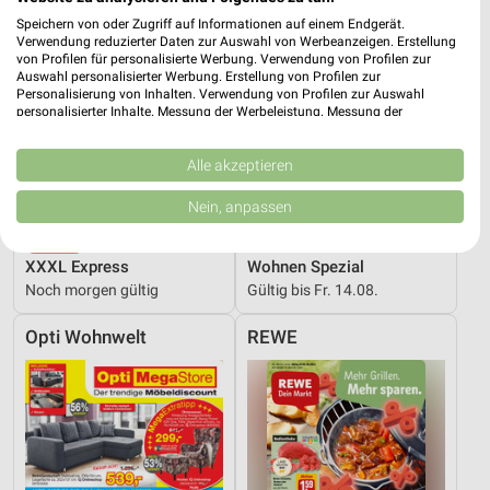
Speichern von oder Zugriff auf Informationen auf einem Endgerät.
Verwendung reduzierter Daten zur Auswahl von Werbeanzeigen. Erstellung
von Profilen für personalisierte Werbung. Verwendung von Profilen zur
Auswahl personalisierter Werbung. Erstellung von Profilen zur
Personalisierung von Inhalten. Verwendung von Profilen zur Auswahl
personalisierter Inhalte. Messung der Werbeleistung. Messung der
Performance von Inhalten. Analyse von Zielgruppen durch Statistiken oder
Kombinationen von Daten aus verschiedenen Quellen. Entwicklung und
Verbesserung der Angebote. Verwendung reduzierter Daten zur Auswahl
Alle akzeptieren
von Inhalten.
Daten können außerhalb der Europäischen Union weitergegeben und in die
Nein, anpassen
USA gesendet werden.
Ihre Einwilligung und die cookie Richtlinie gelten ausschließlich für diese
37,5 km
23,9 km
Website/App.
XXXL Express
Wohnen Spezial
Partnerliste anzeigen (1 IAB-Anbieter)
Noch morgen gültig
Gültig bis Fr. 14.08.
Wir nutzen Ihre Daten für folgende Zwecke:
Opti Wohnwelt
REWE
IAB-Verarbeitungszwecke:
Speichern von oder Zugriff auf Informationen
auf einem Endgerät
Verwendung reduzierter Daten zur Auswahl von
Werbeanzeigen