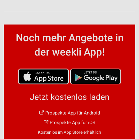
Noch mehr Angebote in
der weekli App!
Jetzt kostenlos laden
Prospekte App für Android
Prospekte App für iOS
Kostenlos im App Store erhältlich