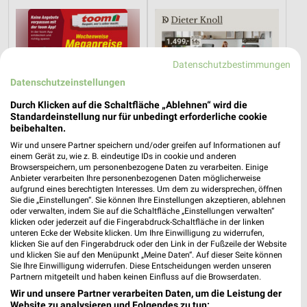
Datenschutzbestimmungen
Datenschutzeinstellungen
Durch Klicken auf die Schaltfläche „Ablehnen“ wird die
Standardeinstellung nur für unbedingt erforderliche cookie
beibehalten.
Wir und unsere Partner speichern und/oder greifen auf Informationen auf
einem Gerät zu, wie z. B. eindeutige IDs in cookie und anderen
Browserspeichern, um personenbezogene Daten zu verarbeiten. Einige
Anbieter verarbeiten Ihre personenbezogenen Daten möglicherweise
aufgrund eines berechtigten Interesses. Um dem zu widersprechen, öffnen
9,4 km
23,9 km
Sie die „Einstellungen“. Sie können Ihre Einstellungen akzeptieren, ablehnen
oder verwalten, indem Sie auf die Schaltfläche „Einstellungen verwalten“
Angebote ab 01.08.
Dieter Knoll
klicken oder jederzeit auf die Fingerabdruck-Schaltfläche in der linken
Noch morgen gültig
Gültig bis Fr. 14.08.
unteren Ecke der Website klicken. Um Ihre Einwilligung zu widerrufen,
klicken Sie auf den Fingerabdruck oder den Link in der Fußzeile der Website
und klicken Sie auf den Menüpunkt „Meine Daten“. Auf dieser Seite können
XXXLutz
XXXLutz
Sie Ihre Einwilligung widerrufen. Diese Entscheidungen werden unseren
Partnern mitgeteilt und haben keinen Einfluss auf die Browserdaten.
Wir und unsere Partner verarbeiten Daten, um die Leistung der
Website zu analysieren und Folgendes zu tun: