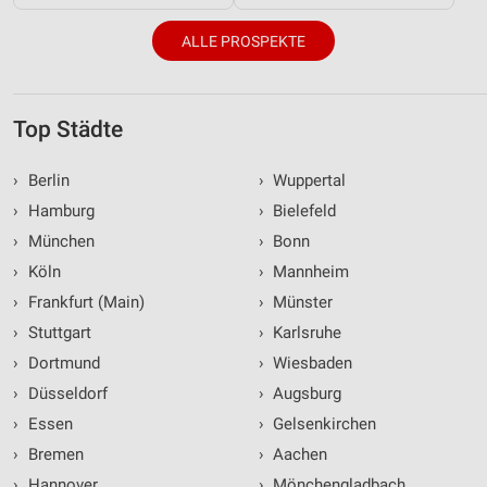
ALLE PROSPEKTE
Top Städte
›
Berlin
›
Wuppertal
›
Hamburg
›
Bielefeld
›
München
›
Bonn
›
Köln
›
Mannheim
›
Frankfurt (Main)
›
Münster
›
Stuttgart
›
Karlsruhe
›
Dortmund
›
Wiesbaden
›
Düsseldorf
›
Augsburg
›
Essen
›
Gelsenkirchen
›
Bremen
›
Aachen
›
Hannover
›
Mönchengladbach