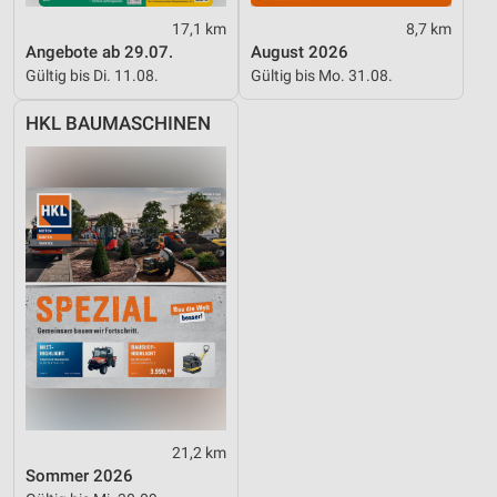
Werbung
17,1 km
8,7 km
Angebote ab 29.07.
August 2026
Verwendung von Profilen zur Auswahl
personalisierter Werbung
Gültig bis Di. 11.08.
Gültig bis Mo. 31.08.
Erstellung von Profilen zur Personalisierung
HKL BAUMASCHINEN
von Inhalten
Verwendung von Profilen zur Auswahl
personalisierter Inhalte
Messung der Werbeleistung
Messung der Performance von Inhalten
Analyse von Zielgruppen durch Statistiken oder
Kombinationen von Daten aus verschiedenen
Quellen
Entwicklung und Verbesserung der Angebote
21,2 km
Verwendung reduzierter Daten zur Auswahl von
Sommer 2026
Inhalten