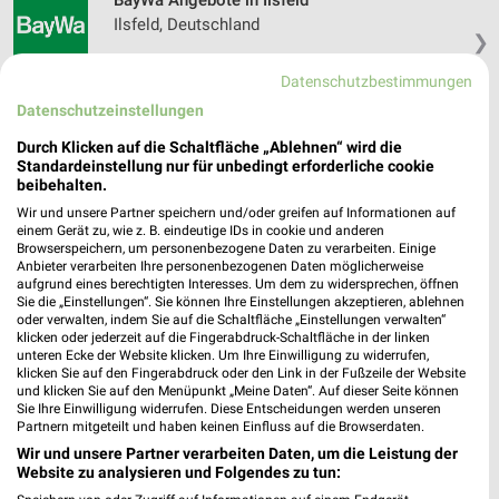
BayWa Angebote in Ilsfeld
Ilsfeld, Deutschland
❯
Datenschutzbestimmungen
483,44 km
Datenschutzeinstellungen
Durch Klicken auf die Schaltfläche „Ablehnen“ wird die
Baumärkte Angebote für Backnang und
Standardeinstellung nur für unbedingt erforderliche cookie
Umgebung
beibehalten.
Wir und unsere Partner speichern und/oder greifen auf Informationen auf
5 Prospekte
einem Gerät zu, wie z. B. eindeutige IDs in cookie und anderen
Browserspeichern, um personenbezogene Daten zu verarbeiten. Einige
Anbieter verarbeiten Ihre personenbezogenen Daten möglicherweise
toom Baumarkt
BAUHAUS
aufgrund eines berechtigten Interesses. Um dem zu widersprechen, öffnen
Sie die „Einstellungen“. Sie können Ihre Einstellungen akzeptieren, ablehnen
oder verwalten, indem Sie auf die Schaltfläche „Einstellungen verwalten“
klicken oder jederzeit auf die Fingerabdruck-Schaltfläche in der linken
unteren Ecke der Website klicken. Um Ihre Einwilligung zu widerrufen,
klicken Sie auf den Fingerabdruck oder den Link in der Fußzeile der Website
und klicken Sie auf den Menüpunkt „Meine Daten“. Auf dieser Seite können
Sie Ihre Einwilligung widerrufen. Diese Entscheidungen werden unseren
Partnern mitgeteilt und haben keinen Einfluss auf die Browserdaten.
Wir und unsere Partner verarbeiten Daten, um die Leistung der
Website zu analysieren und Folgendes zu tun: