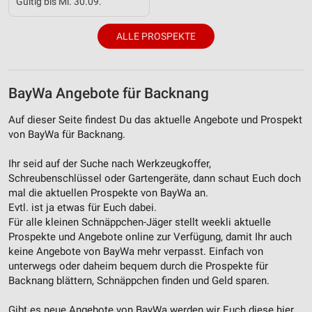
Gültig bis Mi. 30.09.
IAB-Besonderheiten:
ALLE PROSPEKTE
Verwendung genauer Standortdaten
Geräte anhand von aktiv angeforderten
Informationen identifizieren
BayWa Angebote für Backnang
Nicht-IAB-Verarbeitungszwecke:
Auf dieser Seite findest Du das aktuelle Angebote und Prospekt
Notwendig
von BayWa für Backnang.
Performance
Ihr seid auf der Suche nach Werkzeugkoffer,
Schreubenschlüssel oder Gartengeräte, dann schaut Euch doch
Funktional
mal die aktuellen Prospekte von BayWa an.
Evtl. ist ja etwas für Euch dabei.
Werbung
Für alle kleinen Schnäppchen-Jäger stellt weekli aktuelle
Prospekte und Angebote online zur Verfügung, damit Ihr auch
keine Angebote von BayWa mehr verpasst. Einfach von
unterwegs oder daheim bequem durch die Prospekte für
Backnang blättern, Schnäppchen finden und Geld sparen.
Gibt es neue Angebote von BayWa werden wir Euch diese hier