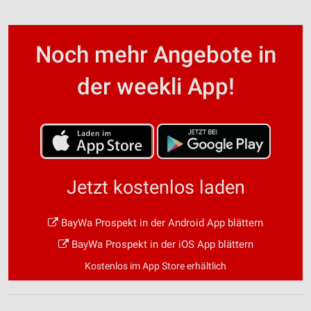
Noch mehr Angebote in
der weekli App!
Jetzt kostenlos laden
BayWa Prospekt in der Android App blättern
BayWa Prospekt in der iOS App blättern
Kostenlos im App Store erhältlich