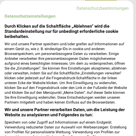
Heute 08:00 - 17:00 Uhr |
Öffnet in 34 Min.
Datenschutzbestimmungen
197,71 km • Angebote: 2 Prospekte
Datenschutzeinstellungen
Durch Klicken auf die Schaltfläche „Ablehnen“ wird die
Ernsting's family Uelzen
Standardeinstellung nur für unbedingt erforderliche cookie
beibehalten.
Bahnhofstraße 26
29525 Uelzen
Wir und unsere Partner speichern und/oder greifen auf Informationen auf
❯
einem Gerät zu, wie z. B. eindeutige IDs in cookie und anderen
Heute 09:00 - 16:00 Uhr |
Geschlossen
Browserspeichern, um personenbezogene Daten zu verarbeiten. Einige
Anbieter verarbeiten Ihre personenbezogenen Daten möglicherweise
197,87 km
aufgrund eines berechtigten Interesses. Um dem zu widersprechen, öffnen
Sie die „Einstellungen“. Sie können Ihre Einstellungen akzeptieren, ablehnen
oder verwalten, indem Sie auf die Schaltfläche „Einstellungen verwalten“
klicken oder jederzeit auf die Fingerabdruck-Schaltfläche in der linken
Rossmann Lüneburg
unteren Ecke der Website klicken. Um Ihre Einwilligung zu widerrufen,
Am Alten Eisenwerk 8
klicken Sie auf den Fingerabdruck oder den Link in der Fußzeile der Website
und klicken Sie auf den Menüpunkt „Meine Daten“. Auf dieser Seite können
21339 Lüneburg
❯
Sie Ihre Einwilligung widerrufen. Diese Entscheidungen werden unseren
Partnern mitgeteilt und haben keinen Einfluss auf die Browserdaten.
Heute 08:00 - 20:00 Uhr |
Öffnet in 34 Min.
Wir und unsere Partner verarbeiten Daten, um die Leistung der
216,87 km • Angebote: 2 Prospekte
Website zu analysieren und Folgendes zu tun:
Speichern von oder Zugriff auf Informationen auf einem Endgerät.
Verwendung reduzierter Daten zur Auswahl von Werbeanzeigen. Erstellung
Ernsting's family Lüneburg
von Profilen für personalisierte Werbung. Verwendung von Profilen zur