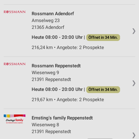
Verwendung von Profilen zur Auswahl
personalisierter Werbung
Rossmann Adendorf
Erstellung von Profilen zur Personalisierung
Amselweg 23
von Inhalten
21365 Adendorf
❯
Verwendung von Profilen zur Auswahl
Heute 08:00 - 20:00 Uhr |
Öffnet in 34 Min.
personalisierter Inhalte
216,24 km • Angebote: 2 Prospekte
Messung der Werbeleistung
Rossmann Reppenstedt
Messung der Performance von Inhalten
Wiesenweg 9
21391 Reppenstedt
Analyse von Zielgruppen durch Statistiken oder
❯
Kombinationen von Daten aus verschiedenen
Heute 08:00 - 20:00 Uhr |
Öffnet in 34 Min.
Quellen
219,67 km • Angebote: 2 Prospekte
Entwicklung und Verbesserung der Angebote
Verwendung reduzierter Daten zur Auswahl von
Ernsting's family Reppenstedt
Inhalten
Wiesenweg 8
21391 Reppenstedt
IAB-Besonderheiten:
❯