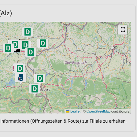
Alz)
⛶
Leaflet
|
©
OpenStreetMap
contributors
 Informationen (Öffnungszeiten & Route) zur Filiale zu erhalten.