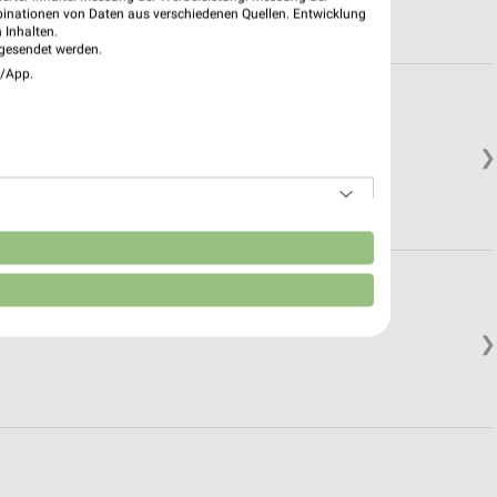
binationen von Daten aus verschiedenen Quellen. Entwicklung
 Inhalten.
gesendet werden.
e/App.
❯
n
❯