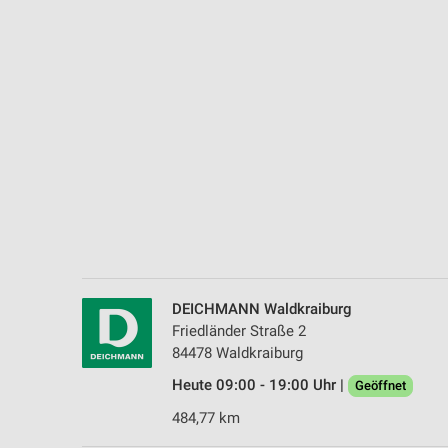
Messung der Performance von Inhalten
Analyse von Zielgruppen durch Statistiken oder Kombinationen 
Quellen
Entwicklung und Verbesserung der Angebote
Verwendung reduzierter Daten zur Auswahl von Inhalten
IAB-Besonderheiten:
Verwendung genauer Standortdaten
Geräte anhand von aktiv angeforderten Informationen identifizie
Nicht-IAB-Verarbeitungszwecke:
DEICHMANN Waldkraiburg
Notwendig
Friedländer Straße 2
84478 Waldkraiburg
Performance
Heute 09:00 - 19:00 Uhr |
Geöffnet
Funktional
484,77 km
Werbung