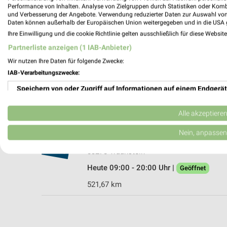
Performance von Inhalten. Analyse von Zielgruppen durch Statistiken oder Kom
und Verbesserung der Angebote. Verwendung reduzierter Daten zur Auswahl von
Daten können außerhalb der Europäischen Union weitergegeben und in die USA 
Ihre Einwilligung und die cookie Richtlinie gelten ausschließlich für diese Websit
DEICHMANN Traunstein
Partnerliste anzeigen (1 IAB-Anbieter)
Rupertistraße 40-42
Wir nutzen Ihre Daten für folgende Zwecke:
83278 Traunstein
IAB-Verarbeitungszwecke:
Heute 09:00 - 19:00 Uhr |
Geöffnet
Speichern von oder Zugriff auf Informationen auf einem Endgerät
520,55 km
Verwendung reduzierter Daten zur Auswahl von Werbeanzeigen
Alle akzeptiere
Shoe4You Traunstein
Erstellung von Profilen für personalisierte Werbung
Nein, anpassen
Franz-Xaver-Steber-Str. 5
Verwendung von Profilen zur Auswahl personalisierter Werbung
83278 Traunstein
Heute 09:00 - 20:00 Uhr |
Geöffnet
Erstellung von Profilen zur Personalisierung von Inhalten
521,67 km
Verwendung von Profilen zur Auswahl personalisierter Inhalte
Messung der Werbeleistung