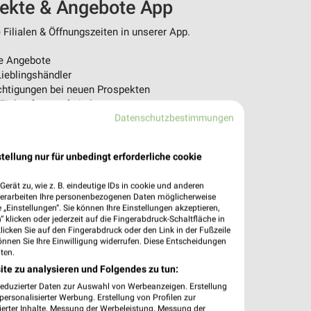
pekte & Angebote App
Filialen & Öffnungszeiten in unserer App.
e Angebote
ieblingshändler
htigungen bei neuen Prospekten
 Einkauf stressfrei planen
Datenschutzbestimmungen
 App jetzt laden oder QR-Code scannen.
tellung nur für unbedingt erforderliche cookie
erät zu, wie z. B. eindeutige IDs in cookie und anderen
verarbeiten Ihre personenbezogenen Daten möglicherweise
„Einstellungen“. Sie können Ihre Einstellungen akzeptieren,
 klicken oder jederzeit auf die Fingerabdruck-Schaltfläche in
klicken Sie auf den Fingerabdruck oder den Link in der Fußzeile
önnen Sie Ihre Einwilligung widerrufen. Diese Entscheidungen
ten.
ite zu analysieren und Folgendes zu tun:
reduzierter Daten zur Auswahl von Werbeanzeigen. Erstellung
ersonalisierter Werbung. Erstellung von Profilen zur
ierter Inhalte. Messung der Werbeleistung. Messung der