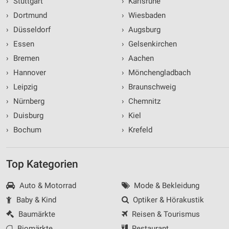
›
Stuttgart
›
Karlsruhe
›
Dortmund
›
Wiesbaden
›
Düsseldorf
›
Augsburg
›
Essen
›
Gelsenkirchen
›
Bremen
›
Aachen
›
Hannover
›
Mönchengladbach
›
Leipzig
›
Braunschweig
›
Nürnberg
›
Chemnitz
›
Duisburg
›
Kiel
›
Bochum
›
Krefeld
Top Kategorien
Auto & Motorrad
Mode & Bekleidung
Baby & Kind
Optiker & Hörakustik
Baumärkte
Reisen & Tourismus
Biomärkte
Restaurant