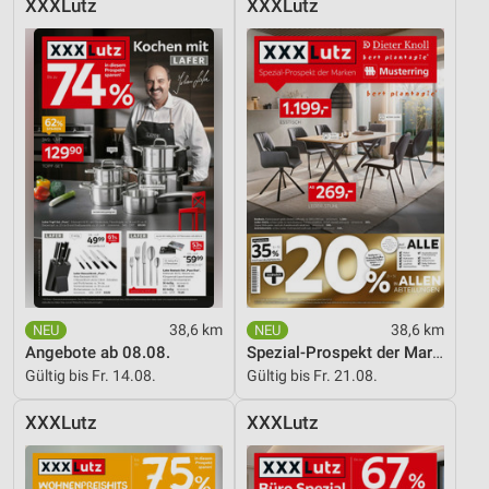
XXXLutz
XXXLutz
Entwicklung und Verbesserung der Angebote
Verwendung reduzierter Daten zur Auswahl von
Inhalten
IAB-Besonderheiten:
Verwendung genauer Standortdaten
Geräte anhand von aktiv angeforderten
Informationen identifizieren
Nicht-IAB-Verarbeitungszwecke:
Notwendig
38,6 km
38,6 km
Performance
Angebote ab 08.08.
Spezial-Prospekt der Marken
Gültig bis Fr. 14.08.
Gültig bis Fr. 21.08.
Funktional
XXXLutz
XXXLutz
Werbung