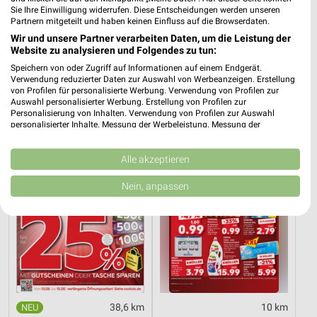
Sie Ihre Einwilligung widerrufen. Diese Entscheidungen werden unseren
Partnern mitgeteilt und haben keinen Einfluss auf die Browserdaten.
38,6 km
38,6 km
Wir und unsere Partner verarbeiten Daten, um die Leistung der
Website zu analysieren und Folgendes zu tun:
Dieter Knoll
Wohnen Spezial
Gültig bis Fr. 14.08.
Gültig bis Fr. 14.08.
Speichern von oder Zugriff auf Informationen auf einem Endgerät.
Verwendung reduzierter Daten zur Auswahl von Werbeanzeigen. Erstellung
von Profilen für personalisierte Werbung. Verwendung von Profilen zur
XXXLutz
Kaufland
Auswahl personalisierter Werbung. Erstellung von Profilen zur
Personalisierung von Inhalten. Verwendung von Profilen zur Auswahl
personalisierter Inhalte. Messung der Werbeleistung. Messung der
Performance von Inhalten. Analyse von Zielgruppen durch Statistiken oder
Kombinationen von Daten aus verschiedenen Quellen. Entwicklung und
Verbesserung der Angebote. Verwendung reduzierter Daten zur Auswahl
Alle akzeptieren
von Inhalten.
Daten können außerhalb der Europäischen Union weitergegeben und in die
Nein, anpassen
USA gesendet werden.
Ihre Einwilligung und die cookie Richtlinie gelten ausschließlich für diese
Website/App.
Partnerliste anzeigen (1 IAB-Anbieter)
Wir nutzen Ihre Daten für folgende Zwecke:
IAB-Verarbeitungszwecke:
Speichern von oder Zugriff auf Informationen
38,6 km
10 km
auf einem Endgerät