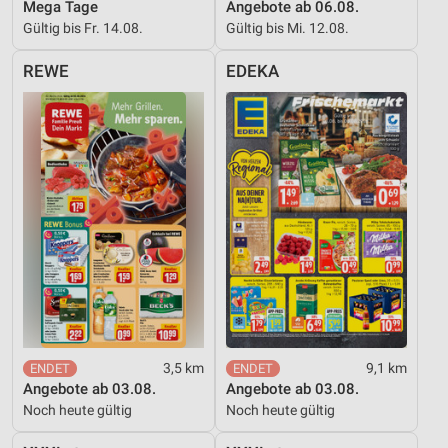
Mega Tage
Angebote ab 06.08.
Verwendung reduzierter Daten zur Auswahl von
Gültig bis Fr. 14.08.
Gültig bis Mi. 12.08.
Werbeanzeigen
REWE
EDEKA
Erstellung von Profilen für personalisierte
Werbung
Verwendung von Profilen zur Auswahl
personalisierter Werbung
Erstellung von Profilen zur Personalisierung
von Inhalten
Verwendung von Profilen zur Auswahl
personalisierter Inhalte
Messung der Werbeleistung
Messung der Performance von Inhalten
3,5 km
9,1 km
Angebote ab 03.08.
Angebote ab 03.08.
Analyse von Zielgruppen durch Statistiken oder
Noch heute gültig
Noch heute gültig
Kombinationen von Daten aus verschiedenen
Quellen