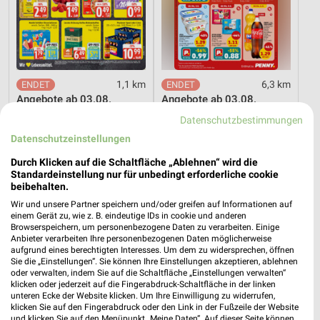
1,1 km
6,3 km
Angebote ab 03.08.
Angebote ab 03.08.
Noch heute gültig
Noch heute gültig
Datenschutzbestimmungen
Datenschutzeinstellungen
XXXLutz
XXXLutz
Durch Klicken auf die Schaltfläche „Ablehnen“ wird die
Standardeinstellung nur für unbedingt erforderliche cookie
beibehalten.
Wir und unsere Partner speichern und/oder greifen auf Informationen auf
einem Gerät zu, wie z. B. eindeutige IDs in cookie und anderen
Browserspeichern, um personenbezogene Daten zu verarbeiten. Einige
Anbieter verarbeiten Ihre personenbezogenen Daten möglicherweise
aufgrund eines berechtigten Interesses. Um dem zu widersprechen, öffnen
Sie die „Einstellungen“. Sie können Ihre Einstellungen akzeptieren, ablehnen
oder verwalten, indem Sie auf die Schaltfläche „Einstellungen verwalten“
klicken oder jederzeit auf die Fingerabdruck-Schaltfläche in der linken
unteren Ecke der Website klicken. Um Ihre Einwilligung zu widerrufen,
klicken Sie auf den Fingerabdruck oder den Link in der Fußzeile der Website
und klicken Sie auf den Menüpunkt „Meine Daten“. Auf dieser Seite können