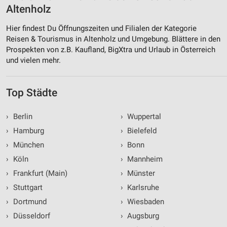
Altenholz
Funktional
Hier findest Du Öffnungszeiten und Filialen der Kategorie
Reisen & Tourismus in Altenholz und Umgebung. Blättere in den
Werbung
Prospekten von z.B. Kaufland, BigXtra und Urlaub in Österreich
und vielen mehr.
Top Städte
›
Berlin
›
Wuppertal
›
Hamburg
›
Bielefeld
›
München
›
Bonn
›
Köln
›
Mannheim
›
Frankfurt (Main)
›
Münster
›
Stuttgart
›
Karlsruhe
›
Dortmund
›
Wiesbaden
›
Düsseldorf
›
Augsburg