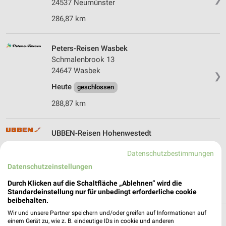
24537 Neumünster
286,87 km
Peters-Reisen Wasbek
Schmalenbrook 13
24647 Wasbek
❯
Heute
geschlossen
288,87 km
UBBEN-Reisen Hohenwestedt
Kieler Straße 57a
Datenschutzbestimmungen
24594 Hohenwestedt
❯
Datenschutzeinstellungen
Heute
geschlossen
Durch Klicken auf die Schaltfläche „Ablehnen“ wird die
303,73 km
Standardeinstellung nur für unbedingt erforderliche cookie
beibehalten.
Wir und unsere Partner speichern und/oder greifen auf Informationen auf
einem Gerät zu, wie z. B. eindeutige IDs in cookie und anderen
Reisen & Tourismus Angebote und Prospekte