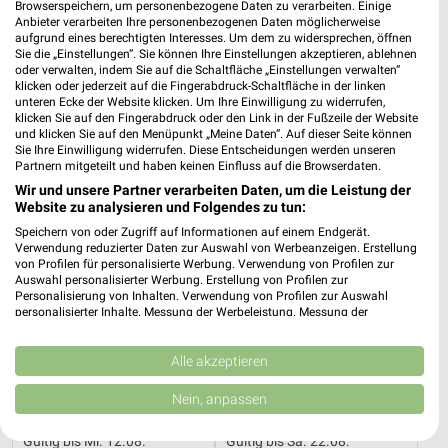
Browserspeichern, um personenbezogene Daten zu verarbeiten. Einige
für Altenholz
Anbieter verarbeiten Ihre personenbezogenen Daten möglicherweise
aufgrund eines berechtigten Interesses. Um dem zu widersprechen, öffnen
Sie die „Einstellungen“. Sie können Ihre Einstellungen akzeptieren, ablehnen
6 Prospekte
oder verwalten, indem Sie auf die Schaltfläche „Einstellungen verwalten“
klicken oder jederzeit auf die Fingerabdruck-Schaltfläche in der linken
Kaufland
Neubauer Touristik
unteren Ecke der Website klicken. Um Ihre Einwilligung zu widerrufen,
klicken Sie auf den Fingerabdruck oder den Link in der Fußzeile der Website
und klicken Sie auf den Menüpunkt „Meine Daten“. Auf dieser Seite können
Sie Ihre Einwilligung widerrufen. Diese Entscheidungen werden unseren
Partnern mitgeteilt und haben keinen Einfluss auf die Browserdaten.
Wir und unsere Partner verarbeiten Daten, um die Leistung der
Website zu analysieren und Folgendes zu tun:
Speichern von oder Zugriff auf Informationen auf einem Endgerät.
Verwendung reduzierter Daten zur Auswahl von Werbeanzeigen. Erstellung
von Profilen für personalisierte Werbung. Verwendung von Profilen zur
Auswahl personalisierter Werbung. Erstellung von Profilen zur
Personalisierung von Inhalten. Verwendung von Profilen zur Auswahl
personalisierter Inhalte. Messung der Werbeleistung. Messung der
Performance von Inhalten. Analyse von Zielgruppen durch Statistiken oder
Kombinationen von Daten aus verschiedenen Quellen. Entwicklung und
Verbesserung der Angebote. Verwendung reduzierter Daten zur Auswahl
Alle akzeptieren
von Inhalten.
Daten können außerhalb der Europäischen Union weitergegeben und in die
10 km
0 km
Nein, anpassen
USA gesendet werden.
Angebote ab 06.08.
Angebote ab 25.07.
Ihre Einwilligung und die cookie Richtlinie gelten ausschließlich für diese
Gültig bis Mi. 12.08.
Gültig bis Sa. 22.08.
Website/App.