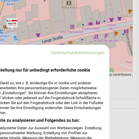
Datenschutzbestimmungen
tellung nur für unbedingt erforderliche cookie
Leaflet
|
©
OpenStreetMap
contributors
erät zu, wie z. B. eindeutige IDs in cookie und anderen
N
NAVIGATION MIT GOOGLE/IOS MAPS
verarbeiten Ihre personenbezogenen Daten möglicherweise
„Einstellungen“. Sie können Ihre Einstellungen akzeptieren,
 klicken oder jederzeit auf die Fingerabdruck-Schaltfläche in
klicken Sie auf den Fingerabdruck oder den Link in der Fußzeile
önnen Sie Ihre Einwilligung widerrufen. Diese Entscheidungen
ten.
ite zu analysieren und Folgendes zu tun:
reduzierter Daten zur Auswahl von Werbeanzeigen. Erstellung
ersonalisierter Werbung. Erstellung von Profilen zur
ierter Inhalte. Messung der Werbeleistung. Messung der