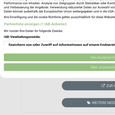
Performance von Inhalten. Analyse von Zielgruppen durch Statistiken oder Kom
und Verbesserung der Angebote. Verwendung reduzierter Daten zur Auswahl von
Daten können außerhalb der Europäischen Union weitergegeben und in die USA 
Ihre Einwilligung und die cookie Richtlinie gelten ausschließlich für diese Websit
Partnerliste anzeigen (1 IAB-Anbieter)
Wir nutzen Ihre Daten für folgende Zwecke:
IAB-Verarbeitungszwecke:
Speichern von oder Zugriff auf Informationen auf einem Endgerät
Verwendung reduzierter Daten zur Auswahl von Werbeanzeigen
Alle akzeptiere
Erstellung von Profilen für personalisierte Werbung
Nein, anpassen
Aktuell kein
Verwendung von Profilen zur Auswahl personalisierter Werbung
ZUR 
Erstellung von Profilen zur Personalisierung von Inhalten
Verwendung von Profilen zur Auswahl personalisierter Inhalte
WEITERE MOD
Messung der Werbeleistung