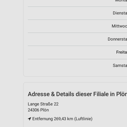
Mont
Dienst
Mittwo
Donnerst
Freit
Samst
Adresse & Details
dieser Filiale in Plö
Lange Straße 22
24306 Plön
Entfernung 269,43 km (Luftlinie)