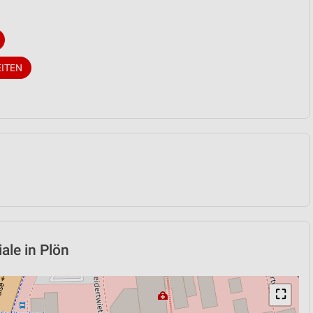
EITEN
iale in Plön
⛶