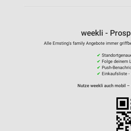
Messung der Performance von Inhalten
Analyse von Zielgruppen durch Statistiken oder Kombinationen 
Quellen
weekli - Pros
Entwicklung und Verbesserung der Angebote
Alle Ernsting's family Angebote immer griffb
Verwendung reduzierter Daten zur Auswahl von Inhalten
IAB-Besonderheiten:
✔
Standortgenau
✔
Folge deinem L
Verwendung genauer Standortdaten
✔
Push-Benachric
✔
Einkaufsliste -
Geräte anhand von aktiv angeforderten Informationen identifizie
Nutze weekli auch mobil –
Nicht-IAB-Verarbeitungszwecke:
Notwendig
Performance
Funktional
Werbung