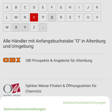
A
B
C
D
E
F
G
H
I
J
K
L
M
N
O
P
Q
R
S
T
U
V
W
X
Y
Z
...
Alle Händler mit Anfangsbuchstabe "O" in Altenburg
und Umgebung
OBI Prospekte & Angebote für Altenburg
Optiker Meise Filialen & Öffnungszeiten für
Chemnitz
Datenschutzbestimmungen
Datenschutzeinstellungen
Orthopädie Ludwig Filialen & Öffnungszeiten für