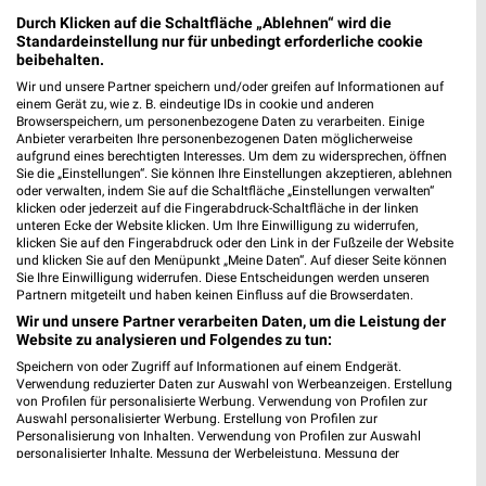
Neukirchen/Erzg.
Durch Klicken auf die Schaltfläche „Ablehnen“ wird die
Standardeinstellung nur für unbedingt erforderliche cookie
beibehalten.
Wir und unsere Partner speichern und/oder greifen auf Informationen auf
Outdoor Sports Outlet Filialen & Öffnungszeiten
einem Gerät zu, wie z. B. eindeutige IDs in cookie und anderen
Browserspeichern, um personenbezogene Daten zu verarbeiten. Einige
für Borna
Anbieter verarbeiten Ihre personenbezogenen Daten möglicherweise
aufgrund eines berechtigten Interesses. Um dem zu widersprechen, öffnen
Sie die „Einstellungen“. Sie können Ihre Einstellungen akzeptieren, ablehnen
oder verwalten, indem Sie auf die Schaltfläche „Einstellungen verwalten“
klicken oder jederzeit auf die Fingerabdruck-Schaltfläche in der linken
unteren Ecke der Website klicken. Um Ihre Einwilligung zu widerrufen,
klicken Sie auf den Fingerabdruck oder den Link in der Fußzeile der Website
und klicken Sie auf den Menüpunkt „Meine Daten“. Auf dieser Seite können
Sie Ihre Einwilligung widerrufen. Diese Entscheidungen werden unseren
Partnern mitgeteilt und haben keinen Einfluss auf die Browserdaten.
Noch mehr Angebote in
Wir und unsere Partner verarbeiten Daten, um die Leistung der
Website zu analysieren und Folgendes zu tun:
Speichern von oder Zugriff auf Informationen auf einem Endgerät.
der weekli App!
Verwendung reduzierter Daten zur Auswahl von Werbeanzeigen. Erstellung
von Profilen für personalisierte Werbung. Verwendung von Profilen zur
Auswahl personalisierter Werbung. Erstellung von Profilen zur
Personalisierung von Inhalten. Verwendung von Profilen zur Auswahl
personalisierter Inhalte. Messung der Werbeleistung. Messung der
Performance von Inhalten. Analyse von Zielgruppen durch Statistiken oder