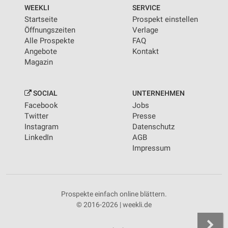
von Inhalten
WEEKLI
SERVICE
Startseite
Prospekt einstellen
Verwendung von Profilen zur Auswahl
Öffnungszeiten
Verlage
personalisierter Inhalte
Alle Prospekte
FAQ
Angebote
Kontakt
Messung der Werbeleistung
Magazin
Messung der Performance von Inhalten
SOCIAL
UNTERNEHMEN
Analyse von Zielgruppen durch Statistiken oder
Facebook
Jobs
Kombinationen von Daten aus verschiedenen
Quellen
Twitter
Presse
Instagram
Datenschutz
Entwicklung und Verbesserung der Angebote
LinkedIn
AGB
Impressum
Verwendung reduzierter Daten zur Auswahl von
Inhalten
IAB-Besonderheiten:
Prospekte einfach online blättern.
Verwendung genauer Standortdaten
© 2016-2026 | weekli.de
Geräte anhand von aktiv angeforderten