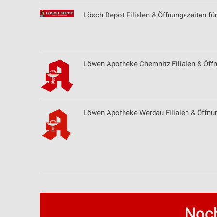
Quellen
Lösch Depot Filialen & Öffnungszeiten fü
Entwicklung und Verbesserung der Angebote
Verwendung reduzierter Daten zur Auswahl von Inhalten
Löwen Apotheke Chemnitz Filialen & Öff
IAB-Besonderheiten:
Verwendung genauer Standortdaten
Geräte anhand von aktiv angeforderten Informationen identifizie
Löwen Apotheke Werdau Filialen & Öffnu
Nicht-IAB-Verarbeitungszwecke:
Notwendig
Performance
Funktional
Werbung
Noch