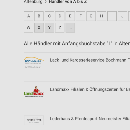
Altenburg
Händler von A bis Z
A
B
C
D
E
F
G
H
I
J
W
X
Y
Z
...
Alle Händler mit Anfangsbuchstabe "L" in Al
Lack- und Karosserieservice Bochmann Fil
Landmaxx Filialen & Öffnungszeiten für B
Lederhaus & Pferdesport Neumeister Filia