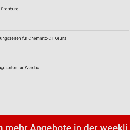
r Frohburg
nungszeiten für Chemnitz/OT Grüna
ren
ngszeiten für Werdau
 mehr Angebote in der weekli