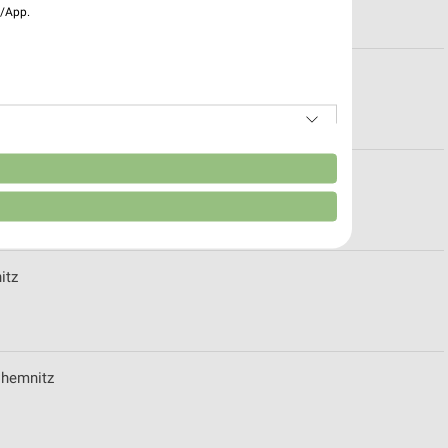
e/App.
gshain-Wiederau
n
& Öffnungszeiten für Schwarzenberg
itz
 Chemnitz
von Daten aus verschiedenen