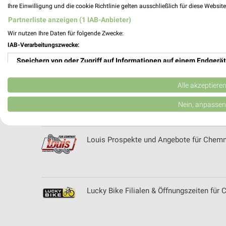
Ihre Einwilligung und die cookie Richtlinie gelten ausschließlich für diese Websit
Partnerliste anzeigen (1 IAB-Anbieter)
Wir nutzen Ihre Daten für folgende Zwecke:
Linke Filialen & Öffnungszeiten für Köni
IAB-Verarbeitungszwecke:
Speichern von oder Zugriff auf Informationen auf einem Endgerät
Verwendung reduzierter Daten zur Auswahl von Werbeanzeigen
Alle akzeptiere
Lorenz Baumarkt / Gartencenter Filialen 
Erstellung von Profilen für personalisierte Werbung
Nein, anpassen
Verwendung von Profilen zur Auswahl personalisierter Werbung
Louis Prospekte und Angebote für Chemn
Erstellung von Profilen zur Personalisierung von Inhalten
Verwendung von Profilen zur Auswahl personalisierter Inhalte
Messung der Werbeleistung
Lucky Bike Filialen & Öffnungszeiten für
Messung der Performance von Inhalten
Analyse von Zielgruppen durch Statistiken oder Kombinationen 