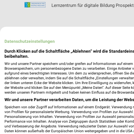
Lernzentrum für digitale Bildung Prospek
Lidl Prospekt und aktuelle Angebote für 
Datenschutzeinstellungen
Durch Klicken auf die Schaltfläche „Ablehnen“ wird die Standardeins
beibehalten.
Wir und unsere Partner speichern und/oder greifen auf Informationen auf einem G
Lieblingswelt Prospekte & Aktionen
Browserspeichern, um personenbezogene Daten zu verarbeiten. Einige Anbieter 
aufgrund eines berechtigten Interesses. Um dem zu widersprechen, öffnen Sie die 
ablehnen oder verwalten, indem Sie auf die Schaltfläche „Einstellungen verwalten“
der linken unteren Ecke der Website klicken. Um Ihre Einwilligung zu widerrufen, 
der Website und klicken Sie auf den Menüpunkt „Meine Daten“. Auf dieser Seite k
werden unseren Partnern mitgeteilt und haben keinen Einfluss auf die Browserda
Life Fit Filialen & Öffnungszeiten für Leipz
Wir und unsere Partner verarbeiten Daten, um die Leistung der Webs
Speichern von oder Zugriff auf Informationen auf einem Endgerät. Verwendung 
von Profilen für personalisierte Werbung. Verwendung von Profilen zur Auswahl p
Personalisierung von Inhalten. Verwendung von Profilen zur Auswahl personalis
Performance von Inhalten. Analyse von Zielgruppen durch Statistiken oder Kom
lilapetz Filialen & Öffnungszeiten für Born
und Verbesserung der Angebote. Verwendung reduzierter Daten zur Auswahl von
Daten können außerhalb der Europäischen Union weitergegeben und in die USA 