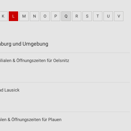
K
L
M
N
O
P
Q
R
S
T
U
V
tenburg und Umgebung
ialen & Öffnungszeiten für Oelsnitz
ad Lausick
len & Öffnungszeiten für Plauen