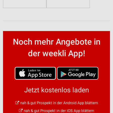
Noch mehr Angebote in
der weekli App!
Jetzt kostenlos laden
nah & gut Prospekt in der Android App blättern
nah & gut Prospekt in der iOS App blättern