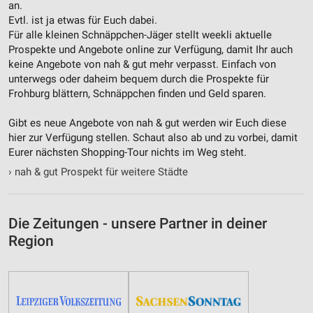
an.
Verwendung reduzierter Daten zur Auswahl von
Evtl. ist ja etwas für Euch dabei.
Inhalten
Für alle kleinen Schnäppchen-Jäger stellt weekli aktuelle
IAB-Besonderheiten:
Prospekte und Angebote online zur Verfügung, damit Ihr auch
keine Angebote von nah & gut mehr verpasst. Einfach von
Verwendung genauer Standortdaten
unterwegs oder daheim bequem durch die Prospekte für
Frohburg blättern, Schnäppchen finden und Geld sparen.
Geräte anhand von aktiv angeforderten
Informationen identifizieren
Gibt es neue Angebote von nah & gut werden wir Euch diese
Nicht-IAB-Verarbeitungszwecke:
hier zur Verfügung stellen. Schaut also ab und zu vorbei, damit
Eurer nächsten Shopping-Tour nichts im Weg steht.
Notwendig
›
nah & gut Prospekt für weitere Städte
Performance
Funktional
Die Zeitungen - unsere Partner in deiner
Region
Werbung