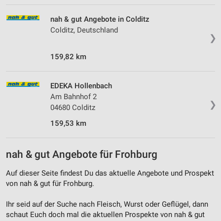
Erstellung von Profilen für personalisierte
nah & gut Angebote in Colditz
Werbung
Colditz, Deutschland
❯
Verwendung von Profilen zur Auswahl
personalisierter Werbung
159,82 km
Erstellung von Profilen zur Personalisierung
von Inhalten
EDEKA Hollenbach
Am Bahnhof 2
Verwendung von Profilen zur Auswahl
❯
04680 Colditz
personalisierter Inhalte
159,53 km
Messung der Werbeleistung
Messung der Performance von Inhalten
nah & gut Angebote für Frohburg
Analyse von Zielgruppen durch Statistiken oder
Auf dieser Seite findest Du das aktuelle Angebote und Prospekt
Kombinationen von Daten aus verschiedenen
von nah & gut für Frohburg.
Quellen
Ihr seid auf der Suche nach Fleisch, Wurst oder Geflügel, dann
Entwicklung und Verbesserung der Angebote
schaut Euch doch mal die aktuellen Prospekte von nah & gut