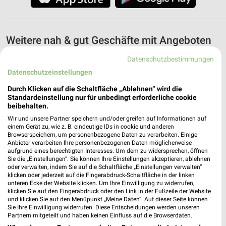
Weitere nah & gut Geschäfte mit Angeboten
in und um Frohburg
Datenschutzbestimmungen
Datenschutzeinstellungen
5 Geschäfte und Orte
Durch Klicken auf die Schaltfläche „Ablehnen“ wird die
Standardeinstellung nur für unbedingt erforderliche cookie
nah & gut Angebote in Regis-Breitingen
beibehalten.
Regis-Breitingen, Deutschland
❯
Wir und unsere Partner speichern und/oder greifen auf Informationen auf
einem Gerät zu, wie z. B. eindeutige IDs in cookie und anderen
Browserspeichern, um personenbezogene Daten zu verarbeiten. Einige
172,55 km
Anbieter verarbeiten Ihre personenbezogenen Daten möglicherweise
aufgrund eines berechtigten Interesses. Um dem zu widersprechen, öffnen
Sie die „Einstellungen“. Sie können Ihre Einstellungen akzeptieren, ablehnen
nah & gut Angebote in Lunzenau
oder verwalten, indem Sie auf die Schaltfläche „Einstellungen verwalten“
klicken oder jederzeit auf die Fingerabdruck-Schaltfläche in der linken
Lunzenau, Deutschland
unteren Ecke der Website klicken. Um Ihre Einwilligung zu widerrufen,
❯
klicken Sie auf den Fingerabdruck oder den Link in der Fußzeile der Website
und klicken Sie auf den Menüpunkt „Meine Daten“. Auf dieser Seite können
179,15 km
Sie Ihre Einwilligung widerrufen. Diese Entscheidungen werden unseren
Partnern mitgeteilt und haben keinen Einfluss auf die Browserdaten.