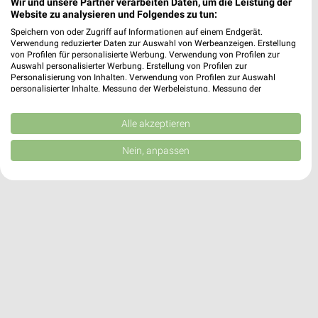
Wir und unsere Partner verarbeiten Daten, um die Leistung der
nah & gut Angebote in Penig
Website zu analysieren und Folgendes zu tun:
Penig, Deutschland
Speichern von oder Zugriff auf Informationen auf einem Endgerät.
❯
Verwendung reduzierter Daten zur Auswahl von Werbeanzeigen. Erstellung
von Profilen für personalisierte Werbung. Verwendung von Profilen zur
Auswahl personalisierter Werbung. Erstellung von Profilen zur
182,95 km
Personalisierung von Inhalten. Verwendung von Profilen zur Auswahl
personalisierter Inhalte. Messung der Werbeleistung. Messung der
Performance von Inhalten. Analyse von Zielgruppen durch Statistiken oder
Kombinationen von Daten aus verschiedenen Quellen. Entwicklung und
Verbesserung der Angebote. Verwendung reduzierter Daten zur Auswahl
Alle akzeptieren
von Inhalten.
Daten können außerhalb der Europäischen Union weitergegeben und in die
Nein, anpassen
USA gesendet werden.
Ihre Einwilligung und die cookie Richtlinie gelten ausschließlich für diese
Website/App.
Partnerliste anzeigen (1 IAB-Anbieter)
Wir nutzen Ihre Daten für folgende Zwecke:
IAB-Verarbeitungszwecke:
Speichern von oder Zugriff auf Informationen
auf einem Endgerät
Verwendung reduzierter Daten zur Auswahl von
Werbeanzeigen