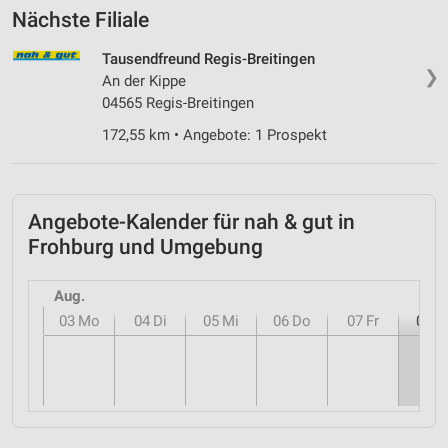
Nächste Filiale
Tausendfreund Regis-Breitingen
❯
An der Kippe
04565 Regis-Breitingen
172,55 km • Angebote: 1 Prospekt
Angebote-Kalender für nah & gut in
Frohburg und Umgebung
Aug.
03
Mo
04
Di
05
Mi
06
Do
07
Fr
08
S