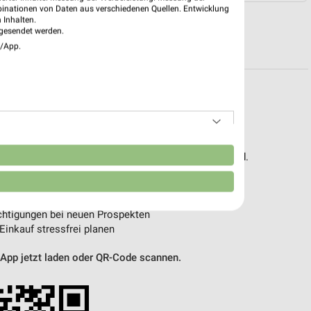
binationen von Daten aus verschiedenen Quellen. Entwicklung
 Inhalten.
gesendet werden.
R PROSPEKTE
e/App.
pekte & Angebote App
n
 – mit der kostenlosen weekli App für iOS & Android.
e Angebote
ieblingshändler
htigungen bei neuen Prospekten
 Einkauf stressfrei planen
 App jetzt laden oder QR-Code scannen.