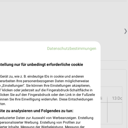
❯
Datenschutzbestimmungen
tellung nur für unbedingt erforderliche cookie
 Altenburg und Umgebung
erät zu, wie z. B. eindeutige IDs in cookie und anderen
verarbeiten Ihre personenbezogenen Daten möglicherweise
„Einstellungen“. Sie können Ihre Einstellungen akzeptieren,
 klicken oder jederzeit auf die Fingerabdruck-Schaltfläche in
klicken Sie auf den Fingerabdruck oder den Link in der Fußzeile
r
08
Sa
09
So
10
Mo
11
Di
12
Mi
13
Do
önnen Sie Ihre Einwilligung widerrufen. Diese Entscheidungen
ten.
.
ite zu analysieren und Folgendes zu tun:
reduzierter Daten zur Auswahl von Werbeanzeigen. Erstellung
ersonalisierter Werbung. Erstellung von Profilen zur
ierter Inhalte. Messung der Werbeleistung. Messung der