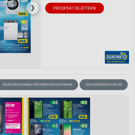
❯
PROSPEKT BLÄTTERN
WASCHMASCHINEN, TROCKNER & KÜHLSCHRANK
GESCHENKIDEEN FÜR IHN