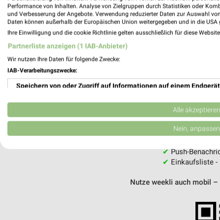
Performance von Inhalten. Analyse von Zielgruppen durch Statistiken oder Kom
und Verbesserung der Angebote. Verwendung reduzierter Daten zur Auswahl von
Daten können außerhalb der Europäischen Union weitergegeben und in die USA 
MEH
Ihre Einwilligung und die cookie Richtlinie gelten ausschließlich für diese Websit
Partnerliste anzeigen (1 IAB-Anbieter)
Wir nutzen Ihre Daten für folgende Zwecke:
IAB-Verarbeitungszwecke:
Speichern von oder Zugriff auf Informationen auf einem Endgerät
weekli - Pros
Verwendung reduzierter Daten zur Auswahl von Werbeanzeigen
Alle akzeptiere
Alle EURONICS Angebote immer griffbereit
Erstellung von Profilen für personalisierte Werbung
Nein, anpassen
✔
Standortgenau
✔
Folge deinem L
Verwendung von Profilen zur Auswahl personalisierter Werbung
✔
Push-Benachric
✔
Einkaufsliste -
Erstellung von Profilen zur Personalisierung von Inhalten
Nutze weekli auch mobil –
Verwendung von Profilen zur Auswahl personalisierter Inhalte
Messung der Werbeleistung