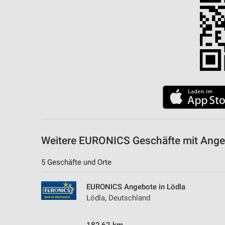
Messung der Performance von Inhalten
Analyse von Zielgruppen durch Statistiken oder Kombinationen 
Quellen
Entwicklung und Verbesserung der Angebote
Verwendung reduzierter Daten zur Auswahl von Inhalten
IAB-Besonderheiten:
Verwendung genauer Standortdaten
Geräte anhand von aktiv angeforderten Informationen identifizie
Weitere EURONICS Geschäfte mit Ange
Nicht-IAB-Verarbeitungszwecke:
5 Geschäfte und Orte
Notwendig
Performance
EURONICS Angebote in Lödla
Lödla, Deutschland
Funktional
Werbung