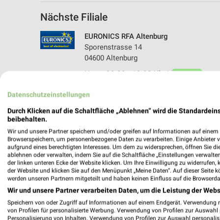
Nächste Filiale
EURONICS RFA Altenburg
Sporenstrasse 14
04600 Altenburg
Heute 09:00 - 12:00 Uhr |
Geöffnet
183,19 km • Angebote: 1 Prospekt
Datenschutzeinstellungen
Durch Klicken auf die Schaltfläche „Ablehnen“ wird die Standardeins
beibehalten.
Angebote-Kalender für EURONICS in
Wir und unsere Partner speichern und/oder greifen auf Informationen auf einem G
Browserspeichern, um personenbezogene Daten zu verarbeiten. Einige Anbieter 
aufgrund eines berechtigten Interesses. Um dem zu widersprechen, öffnen Sie die 
ablehnen oder verwalten, indem Sie auf die Schaltfläche „Einstellungen verwalten“
Aug.
der linken unteren Ecke der Website klicken. Um Ihre Einwilligung zu widerrufen, 
03
Mo
04
Di
05
Mi
06
Do
07
F
der Website und klicken Sie auf den Menüpunkt „Meine Daten“. Auf dieser Seite k
werden unseren Partnern mitgeteilt und haben keinen Einfluss auf die Browserda
EURONICS - Angebote ab 29.07
Wir und unsere Partner verarbeiten Daten, um die Leistung der Webs
Speichern von oder Zugriff auf Informationen auf einem Endgerät. Verwendung 
von Profilen für personalisierte Werbung. Verwendung von Profilen zur Auswahl p
Personalisierung von Inhalten. Verwendung von Profilen zur Auswahl personalis