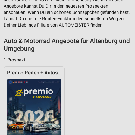
Verwendung von Profilen zur Auswahl
Angebote kannst Du Dir in den neuesten Prospekten
personalisierter Inhalte
anschauen. Wenn Du ein schönes Schnäppchen gefunden hast,
kannst Du über die Routen-Funktion den schnellsten Weg zu
Messung der Werbeleistung
Deiner Lieblings-Filiale von AUTOMEISTER finden.
Messung der Performance von Inhalten
Auto & Motorrad Angebote für Altenburg und
Analyse von Zielgruppen durch Statistiken oder
Umgebung
Kombinationen von Daten aus verschiedenen
Quellen
1 Prospekt
Entwicklung und Verbesserung der Angebote
Premio Reifen + Autoservice
Verwendung reduzierter Daten zur Auswahl von
Inhalten
IAB-Besonderheiten:
Verwendung genauer Standortdaten
Geräte anhand von aktiv angeforderten
Informationen identifizieren
Nicht-IAB-Verarbeitungszwecke: