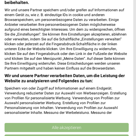
beibehalten.
3 Filialen
Wir und unsere Partner speichern und/oder greifen auf Informationen auf
einem Gerät zu, wie z. B. eindeutige IDs in cookie und anderen
Browserspeichern, um personenbezogene Daten zu verarbeiten. Einige
AUTOMEISTER Pegau
Anbieter verarbeiten Ihre personenbezogenen Daten möglicherweise
Carsdorfer Höhe 24
aufgrund eines berechtigten Interesses. Um dem zu widersprechen, öffnen
❯
04523 Pegau
Sie die „Einstellungen“. Sie können Ihre Einstellungen akzeptieren, ablehnen
oder verwalten, indem Sie auf die Schaltfläche „Einstellungen verwalten“
24,37 km
klicken oder jederzeit auf die Fingerabdruck-Schaltfläche in der linken
unteren Ecke der Website klicken. Um Ihre Einwilligung zu widerrufen,
klicken Sie auf den Fingerabdruck oder den Link in der Fußzeile der Website
und klicken Sie auf den Menüpunkt „Meine Daten“. Auf dieser Seite können
AUTOMEISTER Limbach-Oberfrohna
Sie Ihre Einwilligung widerrufen. Diese Entscheidungen werden unseren
Weststraße 57
Partnern mitgeteilt und haben keinen Einfluss auf die Browserdaten.
❯
09212 Limbach-Oberfrohna
Wir und unsere Partner verarbeiten Daten, um die Leistung der
Website zu analysieren und Folgendes zu tun:
27,09 km
Speichern von oder Zugriff auf Informationen auf einem Endgerät.
Verwendung reduzierter Daten zur Auswahl von Werbeanzeigen. Erstellung
von Profilen für personalisierte Werbung. Verwendung von Profilen zur
AUTOMEISTER Gera
Auswahl personalisierter Werbung. Erstellung von Profilen zur
Personalisierung von Inhalten. Verwendung von Profilen zur Auswahl
Eselsweg 5
personalisierter Inhalte. Messung der Werbeleistung. Messung der
❯
07548 Gera
Performance von Inhalten. Analyse von Zielgruppen durch Statistiken oder
Kombinationen von Daten aus verschiedenen Quellen. Entwicklung und
28,05 km
Verbesserung der Angebote. Verwendung reduzierter Daten zur Auswahl
Alle akzeptieren
von Inhalten.