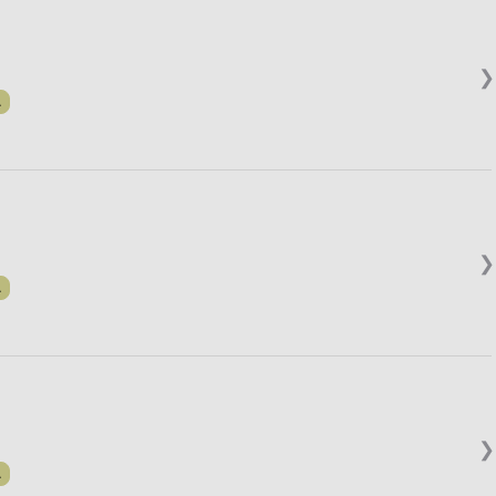
❯
.
❯
.
❯
.