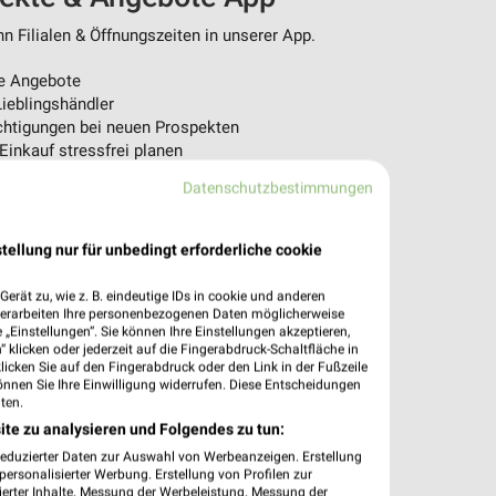
 Filialen & Öffnungszeiten in unserer App.
e Angebote
ieblingshändler
htigungen bei neuen Prospekten
 Einkauf stressfrei planen
Datenschutzbestimmungen
 App jetzt laden oder QR-Code scannen.
tellung nur für unbedingt erforderliche cookie
erät zu, wie z. B. eindeutige IDs in cookie und anderen
verarbeiten Ihre personenbezogenen Daten möglicherweise
„Einstellungen“. Sie können Ihre Einstellungen akzeptieren,
 klicken oder jederzeit auf die Fingerabdruck-Schaltfläche in
klicken Sie auf den Fingerabdruck oder den Link in der Fußzeile
önnen Sie Ihre Einwilligung widerrufen. Diese Entscheidungen
ten.
ite zu analysieren und Folgendes zu tun:
reduzierter Daten zur Auswahl von Werbeanzeigen. Erstellung
ersonalisierter Werbung. Erstellung von Profilen zur
ierter Inhalte. Messung der Werbeleistung. Messung der