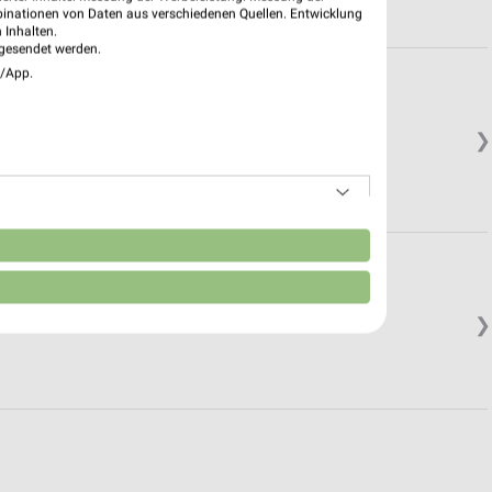
binationen von Daten aus verschiedenen Quellen. Entwicklung
 Inhalten.
gesendet werden.
e/App.
❯
n
❯