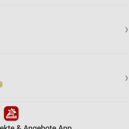
❯
❯
.
pekte & Angebote App