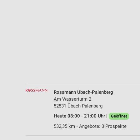
Messung der Performance von Inhalten
Analyse von Zielgruppen durch Statistiken oder Kombinationen 
Quellen
Entwicklung und Verbesserung der Angebote
Verwendung reduzierter Daten zur Auswahl von Inhalten
IAB-Besonderheiten:
Verwendung genauer Standortdaten
Geräte anhand von aktiv angeforderten Informationen identifizie
Nicht-IAB-Verarbeitungszwecke:
Rossmann Übach-Palenberg
Am Wasserturm 2
Notwendig
52531 Übach-Palenberg
Performance
Heute 08:00 - 21:00 Uhr |
Geöffnet
532,35 km • Angebote: 3 Prospekte
Funktional
Werbung