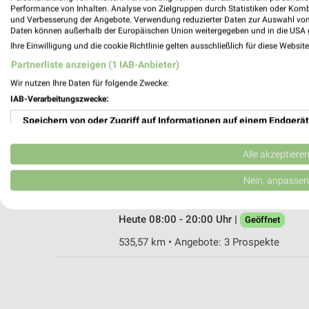
Performance von Inhalten. Analyse von Zielgruppen durch Statistiken oder Kom
und Verbesserung der Angebote. Verwendung reduzierter Daten zur Auswahl von
Daten können außerhalb der Europäischen Union weitergegeben und in die USA 
Ihre Einwilligung und die cookie Richtlinie gelten ausschließlich für diese Websit
Rossmann Herzogenrath
Partnerliste anzeigen (1 IAB-Anbieter)
Kirchrather Str. 88
52134 Herzogenrath
Wir nutzen Ihre Daten für folgende Zwecke:
IAB-Verarbeitungszwecke:
Heute 08:00 - 20:00 Uhr |
Geöffnet
Speichern von oder Zugriff auf Informationen auf einem Endgerät
534,68 km • Angebote: 3 Prospekte
Verwendung reduzierter Daten zur Auswahl von Werbeanzeigen
Alle akzeptiere
Rossmann Würselen
Erstellung von Profilen für personalisierte Werbung
Nein, anpassen
Krefelder Str. 14
52146 Würselen
Verwendung von Profilen zur Auswahl personalisierter Werbung
Heute 08:00 - 20:00 Uhr |
Geöffnet
Erstellung von Profilen zur Personalisierung von Inhalten
535,57 km • Angebote: 3 Prospekte
Verwendung von Profilen zur Auswahl personalisierter Inhalte
Messung der Werbeleistung