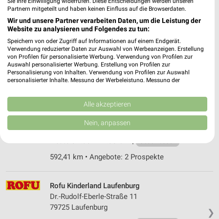
Sie Ihre Einwilligung widerrufen. Diese Entscheidungen werden unseren
Partnern mitgeteilt und haben keinen Einfluss auf die Browserdaten.
Wir und unsere Partner verarbeiten Daten, um die Leistung der
Ernsting's family Bad Saulgau
Website zu analysieren und Folgendes zu tun:
Hauptstraße 50
Speichern von oder Zugriff auf Informationen auf einem Endgerät.
88348 Bad Saulgau
❯
Verwendung reduzierter Daten zur Auswahl von Werbeanzeigen. Erstellung
von Profilen für personalisierte Werbung. Verwendung von Profilen zur
Heute 09:00 - 15:00 Uhr |
Geschlossen
Auswahl personalisierter Werbung. Erstellung von Profilen zur
Personalisierung von Inhalten. Verwendung von Profilen zur Auswahl
572,29 km
personalisierter Inhalte. Messung der Werbeleistung. Messung der
Performance von Inhalten. Analyse von Zielgruppen durch Statistiken oder
Kombinationen von Daten aus verschiedenen Quellen. Entwicklung und
Rofu Kinderland Zimmern ob Rottweil
Verbesserung der Angebote. Verwendung reduzierter Daten zur Auswahl
Alle akzeptieren
von Inhalten.
Raiffeisenstraße 9
Daten können außerhalb der Europäischen Union weitergegeben und in die
Nein, anpassen
78658 Zimmern ob Rottweil
USA gesendet werden.
❯
Ihre Einwilligung und die cookie Richtlinie gelten ausschließlich für diese
Heute 09:30 - 19:00 Uhr |
Geschlossen
Website/App.
592,41 km • Angebote: 2 Prospekte
Partnerliste anzeigen (1 IAB-Anbieter)
Wir nutzen Ihre Daten für folgende Zwecke:
IAB-Verarbeitungszwecke:
Rofu Kinderland Laufenburg
Dr.-Rudolf-Eberle-Straße 11
Speichern von oder Zugriff auf Informationen
auf einem Endgerät
79725 Laufenburg
❯