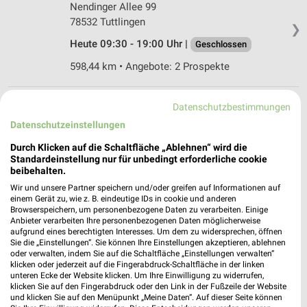
Nendinger Allee 99
78532 Tuttlingen
❯
Heute 09:30 - 19:00 Uhr |
Geschlossen
598,44 km • Angebote: 2 Prospekte
Ernsting's family Tettnang
Datenschutzbestimmungen
Karlstraße 22
Datenschutzeinstellungen
88069 Tettnang
❯
Durch Klicken auf die Schaltfläche „Ablehnen“ wird die
Heute 09:00 - 16:00 Uhr |
Standardeinstellung nur für unbedingt erforderliche cookie
Geschlossen
beibehalten.
603,83 km
Wir und unsere Partner speichern und/oder greifen auf Informationen auf
einem Gerät zu, wie z. B. eindeutige IDs in cookie und anderen
Browserspeichern, um personenbezogene Daten zu verarbeiten. Einige
Anbieter verarbeiten Ihre personenbezogenen Daten möglicherweise
Ernsting's family Weingarten
aufgrund eines berechtigten Interesses. Um dem zu widersprechen, öffnen
Liebfrauenstraße 8
Sie die „Einstellungen“. Sie können Ihre Einstellungen akzeptieren, ablehnen
88250 Weingarten
oder verwalten, indem Sie auf die Schaltfläche „Einstellungen verwalten“
❯
klicken oder jederzeit auf die Fingerabdruck-Schaltfläche in der linken
Heute 09:00 - 16:00 Uhr |
Geschlossen
unteren Ecke der Website klicken. Um Ihre Einwilligung zu widerrufen,
klicken Sie auf den Fingerabdruck oder den Link in der Fußzeile der Website
588,56 km
und klicken Sie auf den Menüpunkt „Meine Daten“. Auf dieser Seite können