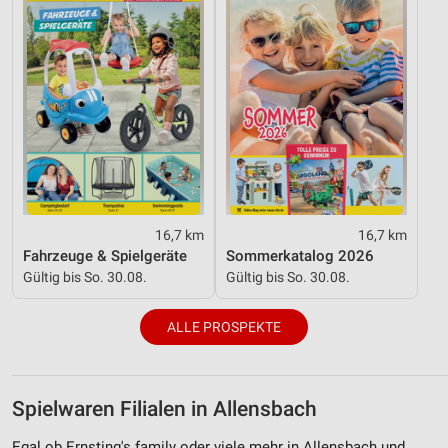
Entwicklung und Verbesserung der Angebote
Verwendung reduzierter Daten zur Auswahl von
Inhalten
IAB-Besonderheiten:
Verwendung genauer Standortdaten
Geräte anhand von aktiv angeforderten
Informationen identifizieren
Nicht-IAB-Verarbeitungszwecke:
16,7 km
16,7 km
Fahrzeuge & Spielgeräte
Sommerkatalog 2026
Notwendig
Gültig bis So. 30.08.
Gültig bis So. 30.08.
Performance
ALLE PROSPEKTE
Funktional
Werbung
Spielwaren Filialen in Allensbach
Egal ob Ernsting's family oder viele mehr in Allensbach und