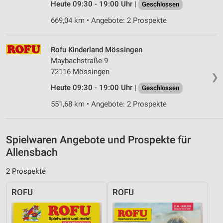
Heute 09:30 - 19:00 Uhr |
Geschlossen
Verwendung reduzierter Daten zur Auswahl von
Werbeanzeigen
669,04 km • Angebote: 2 Prospekte
Erstellung von Profilen für personalisierte
Werbung
Rofu Kinderland Mössingen
Maybachstraße 9
Verwendung von Profilen zur Auswahl
72116 Mössingen
personalisierter Werbung
❯
Heute 09:30 - 19:00 Uhr |
Geschlossen
Erstellung von Profilen zur Personalisierung
von Inhalten
551,68 km • Angebote: 2 Prospekte
Verwendung von Profilen zur Auswahl
personalisierter Inhalte
Spielwaren Angebote und Prospekte für
Allensbach
Messung der Werbeleistung
2 Prospekte
Messung der Performance von Inhalten
ROFU
ROFU
Analyse von Zielgruppen durch Statistiken oder
Kombinationen von Daten aus verschiedenen
Quellen