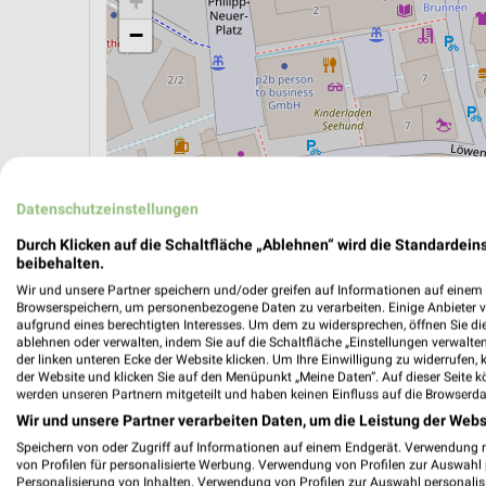
+
−
Datenschutzeinstellungen
Durch Klicken auf die Schaltfläche „Ablehnen“ wird die Standardeins
beibehalten.
Wir und unsere Partner speichern und/oder greifen auf Informationen auf einem G
Browserspeichern, um personenbezogene Daten zu verarbeiten. Einige Anbieter 
aufgrund eines berechtigten Interesses. Um dem zu widersprechen, öffnen Sie die 
ÖPNV ANZEIGEN
LADESÄULEN ANZEIGE
ablehnen oder verwalten, indem Sie auf die Schaltfläche „Einstellungen verwalten“
der linken unteren Ecke der Website klicken. Um Ihre Einwilligung zu widerrufen, 
der Website und klicken Sie auf den Menüpunkt „Meine Daten“. Auf dieser Seite k
werden unseren Partnern mitgeteilt und haben keinen Einfluss auf die Browserda
Aktuelle Angebote in dieser Filiale
Wir und unsere Partner verarbeiten Daten, um die Leistung der Webs
Anzahl Prospekte: 3
Speichern von oder Zugriff auf Informationen auf einem Endgerät. Verwendung 
von Profilen für personalisierte Werbung. Verwendung von Profilen zur Auswahl p
Letztes Prospektupdate: Gestern
Personalisierung von Inhalten. Verwendung von Profilen zur Auswahl personalis