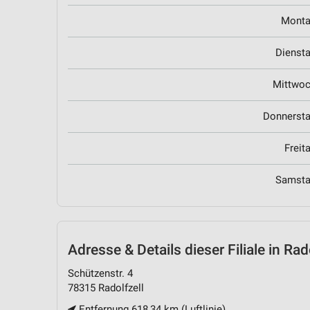
Mont
Dienst
Mittwo
Donnerst
Freit
Samst
Adresse & Details
dieser Filiale in Rad
Schützenstr. 4
78315 Radolfzell
Entfernung 618,34 km (Luftlinie)