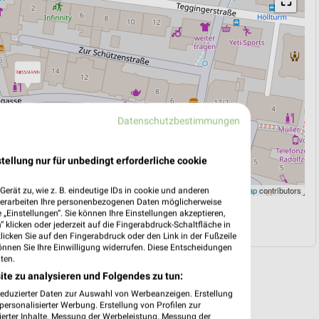
⛶
Datenschutzbestimmungen
tellung nur für unbedingt erforderliche cookie
Leaflet
|
©
OpenStreetMap
contributors
erät zu, wie z. B. eindeutige IDs in cookie und anderen
verarbeiten Ihre personenbezogenen Daten möglicherweise
„Einstellungen“. Sie können Ihre Einstellungen akzeptieren,
N
NAVIGATION MIT GOOGLE/IOS MAPS
 klicken oder jederzeit auf die Fingerabdruck-Schaltfläche in
klicken Sie auf den Fingerabdruck oder den Link in der Fußzeile
önnen Sie Ihre Einwilligung widerrufen. Diese Entscheidungen
ten.
ite zu analysieren und Folgendes zu tun:
reduzierter Daten zur Auswahl von Werbeanzeigen. Erstellung
ersonalisierter Werbung. Erstellung von Profilen zur
ierter Inhalte. Messung der Werbeleistung. Messung der