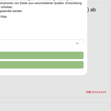
binationen von Daten aus verschiedenen Quellen. Entwicklung
 Inhalten.
n Prospekt für Radolfzell (Bodensee) ab
gesendet werden.
n 29.06.
e/App.
ion 2026
 29. Jun. bis 22. Sep.
reintrag erstellen
EKT BLÄTTERN
n