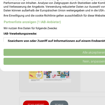
Performance von Inhalten. Analyse von Zielgruppen durch Statistiken oder Kom
und Verbesserung der Angebote. Verwendung reduzierter Daten zur Auswahl von
Rossman
Daten können außerhalb der Europäischen Union weitergegeben und in die USA 
Mo. de
Ihre Einwilligung und die cookie Richtlinie gelten ausschließlich für diese Websit
Partnerliste anzeigen (1 IAB-Anbieter)
Schulakt
Wir nutzen Ihre Daten für folgende Zwecke:
Gültig von
IAB-Verarbeitungszwecke:
📅
Kalende
Speichern von oder Zugriff auf Informationen auf einem Endgerät
❯
PROSP
Verwendung reduzierter Daten zur Auswahl von Werbeanzeigen
Alle akzeptiere
Erstellung von Profilen für personalisierte Werbung
Nein, anpassen
Verwendung von Profilen zur Auswahl personalisierter Werbung
Erstellung von Profilen zur Personalisierung von Inhalten
Verwendung von Profilen zur Auswahl personalisierter Inhalte
Messung der Werbeleistung
SCHULANFANG
SCHULE