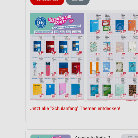
Messung der Performance von Inhalten
Analyse von Zielgruppen durch Statistiken oder Kombinationen 
Quellen
Entwicklung und Verbesserung der Angebote
Verwendung reduzierter Daten zur Auswahl von Inhalten
IAB-Besonderheiten:
Verwendung genauer Standortdaten
Geräte anhand von aktiv angeforderten Informationen identifizie
Nicht-IAB-Verarbeitungszwecke:
Notwendig
Jetzt alle "Schulanfang" Themen entdecken!
Performance
Funktional
Werbung
Angebote Seite 2