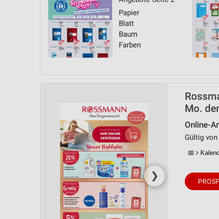
Papier
Blatt
Baum
Farben
Rossman
Mo. de
Online-A
Gültig von
📅
Kalende
❯
PROSP