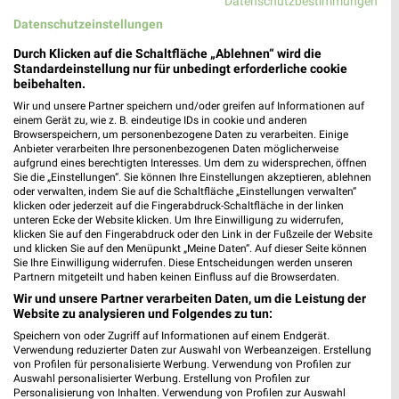
Datenschutzbestimmungen
88677 Markdorf
❯
Datenschutzeinstellungen
Heute 09:00 - 18:00 Uhr |
Geschlossen
Durch Klicken auf die Schaltfläche „Ablehnen“ wird die
Standardeinstellung nur für unbedingt erforderliche cookie
31,31 km
beibehalten.
Wir und unsere Partner speichern und/oder greifen auf Informationen auf
einem Gerät zu, wie z. B. eindeutige IDs in cookie und anderen
Ernsting's family Friedrichshafen
Browserspeichern, um personenbezogene Daten zu verarbeiten. Einige
Romanshorner Platz 2
Anbieter verarbeiten Ihre personenbezogenen Daten möglicherweise
aufgrund eines berechtigten Interesses. Um dem zu widersprechen, öffnen
88045 Friedrichshafen
❯
Sie die „Einstellungen“. Sie können Ihre Einstellungen akzeptieren, ablehnen
oder verwalten, indem Sie auf die Schaltfläche „Einstellungen verwalten“
Heute 09:00 - 20:00 Uhr |
Geschlossen
klicken oder jederzeit auf die Fingerabdruck-Schaltfläche in der linken
unteren Ecke der Website klicken. Um Ihre Einwilligung zu widerrufen,
39,59 km
klicken Sie auf den Fingerabdruck oder den Link in der Fußzeile der Website
und klicken Sie auf den Menüpunkt „Meine Daten“. Auf dieser Seite können
Sie Ihre Einwilligung widerrufen. Diese Entscheidungen werden unseren
Partnern mitgeteilt und haben keinen Einfluss auf die Browserdaten.
Wir und unsere Partner verarbeiten Daten, um die Leistung der
Website zu analysieren und Folgendes zu tun:
Speichern von oder Zugriff auf Informationen auf einem Endgerät.
Verwendung reduzierter Daten zur Auswahl von Werbeanzeigen. Erstellung
von Profilen für personalisierte Werbung. Verwendung von Profilen zur
Auswahl personalisierter Werbung. Erstellung von Profilen zur
Personalisierung von Inhalten. Verwendung von Profilen zur Auswahl