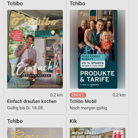
Tchibo
Tchibo
Geräte anhand von aktiv angeforderten
Informationen identifizieren
Nicht-IAB-Verarbeitungszwecke:
Notwendig
Performance
Funktional
Werbung
0,2 km
0,2 km
Einfach draußen kochen
Tchibo Mobil
Gültig bis Di. 18.08.
Noch morgen gültig
Tchibo
Kik