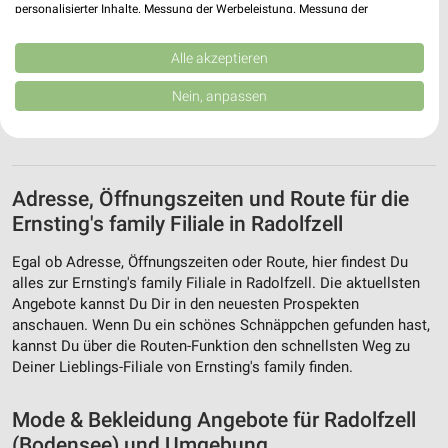
personalisierter Inhalte. Messung der Werbeleistung. Messung der
Performance von Inhalten. Analyse von Zielgruppen durch Statistiken oder
Kombinationen von Daten aus verschiedenen Quellen. Entwicklung und
Verbesserung der Angebote. Verwendung reduzierter Daten zur Auswahl
Alle akzeptieren
von Inhalten.
Daten können außerhalb der Europäischen Union weitergegeben und in die
Nein, anpassen
USA gesendet werden.
Ihre Einwilligung und die cookie Richtlinie gelten ausschließlich für diese
Website/App.
Partnerliste anzeigen (1 IAB-Anbieter)
Adresse, Öffnungszeiten und Route für die
Wir nutzen Ihre Daten für folgende Zwecke:
Ernsting's family Filiale in Radolfzell
IAB-Verarbeitungszwecke:
Speichern von oder Zugriff auf Informationen
Egal ob Adresse, Öffnungszeiten oder Route, hier findest Du
auf einem Endgerät
alles zur Ernsting's family Filiale in Radolfzell. Die aktuellsten
Angebote kannst Du Dir in den neuesten Prospekten
Verwendung reduzierter Daten zur Auswahl von
anschauen. Wenn Du ein schönes Schnäppchen gefunden hast,
Werbeanzeigen
kannst Du über die Routen-Funktion den schnellsten Weg zu
Deiner Lieblings-Filiale von Ernsting's family finden.
Erstellung von Profilen für personalisierte
Werbung
Mode & Bekleidung Angebote für Radolfzell
Verwendung von Profilen zur Auswahl
(Bodensee) und Umgebung
personalisierter Werbung