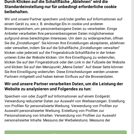
Durch Klicken auf die Schaltfläche „Ablehnen“ wird die
Standardeinstellung nur für unbedingt erforderliche cookie
beibehalten.
Wir und unsere Partner speichern und/oder greifen auf Informationen auf
einem Gerät zu, wie z. B. eindeutige IDs in cookie und anderen
Browserspeichern, um personenbezogene Daten zu verarbeiten. Einige
Anbieter verarbeiten Ihre personenbezogenen Daten möglicherweise
aufgrund eines berechtigten Interesses. Um dem zu widersprechen, öffnen
Sie die „Einstellungen“. Sie können Ihre Einstellungen akzeptieren, ablehnen
oder verwalten, indem Sie auf die Schaltfläche „Einstellungen verwalten“
NKD Prospekt für Überlingen ab Mo. den
klicken oder jederzeit auf die Fingerabdruck-Schaltfläche in der linken
unteren Ecke der Website klicken. Um Ihre Einwilligung zu widerrufen,
03.08.
klicken Sie auf den Fingerabdruck oder den Link in der Fußzeile der Website
und klicken Sie auf den Menüpunkt „Meine Daten“. Auf dieser Seite können
Herbstliche Deko-Woche
Sie Ihre Einwilligung widerrufen. Diese Entscheidungen werden unseren
Partnern mitgeteilt und haben keinen Einfluss auf die Browserdaten.
Gültig von 03. Aug. bis 01. Sep.
Wir und unsere Partner verarbeiten Daten, um die Leistung der
📅
Kalendereintrag erstellen
Website zu analysieren und Folgendes zu tun:
Speichern von oder Zugriff auf Informationen auf einem Endgerät.
Verwendung reduzierter Daten zur Auswahl von Werbeanzeigen. Erstellung
PROSPEKT BLÄTTERN
von Profilen für personalisierte Werbung. Verwendung von Profilen zur
Auswahl personalisierter Werbung. Erstellung von Profilen zur
Personalisierung von Inhalten. Verwendung von Profilen zur Auswahl
personalisierter Inhalte. Messung der Werbeleistung. Messung der
Performance von Inhalten. Analyse von Zielgruppen durch Statistiken oder
Kombinationen von Daten aus verschiedenen Quellen. Entwicklung und
MEHR PROSPEKTE