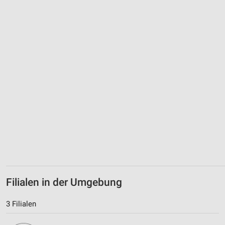
Verwendung von Profilen zur Auswahl
personalisierter Inhalte
Messung der Werbeleistung
Messung der Performance von Inhalten
Analyse von Zielgruppen durch Statistiken oder
Kombinationen von Daten aus verschiedenen
Quellen
Entwicklung und Verbesserung der Angebote
Verwendung reduzierter Daten zur Auswahl von
Inhalten
IAB-Besonderheiten:
Filialen in der Umgebung
Verwendung genauer Standortdaten
3 Filialen
Geräte anhand von aktiv angeforderten
Informationen identifizieren