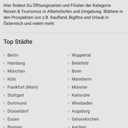
Hier findest Du Öffnungszeiten und Filialen der Kategorie
Entwicklung und Verbesserung der Angebote
Reisen & Tourismus in Albertshofen und Umgebung. Blättere in
den Prospekten von z.B. Kaufland, BigXtra und Urlaub in
Verwendung reduzierter Daten zur Auswahl von
Inhalten
Österreich und vielen mehr.
IAB-Besonderheiten:
Top Städte
Verwendung genauer Standortdaten
Geräte anhand von aktiv angeforderten
›
Berlin
›
Wuppertal
Informationen identifizieren
›
Hamburg
›
Bielefeld
Nicht-IAB-Verarbeitungszwecke:
›
München
›
Bonn
Notwendig
›
Köln
›
Mannheim
›
Frankfurt (Main)
›
Münster
Performance
›
Stuttgart
›
Karlsruhe
Funktional
›
Dortmund
›
Wiesbaden
Werbung
›
Düsseldorf
›
Augsburg
›
Essen
›
Gelsenkirchen
›
Bremen
›
Aachen