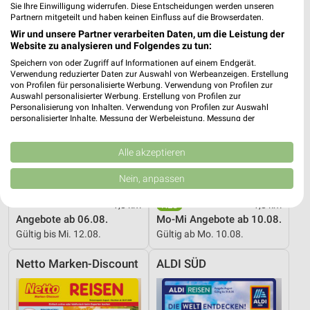
Sie Ihre Einwilligung widerrufen. Diese Entscheidungen werden unseren
Partnern mitgeteilt und haben keinen Einfluss auf die Browserdaten.
Wir und unsere Partner verarbeiten Daten, um die Leistung der
Website zu analysieren und Folgendes zu tun:
Speichern von oder Zugriff auf Informationen auf einem Endgerät.
Verwendung reduzierter Daten zur Auswahl von Werbeanzeigen. Erstellung
von Profilen für personalisierte Werbung. Verwendung von Profilen zur
Auswahl personalisierter Werbung. Erstellung von Profilen zur
Personalisierung von Inhalten. Verwendung von Profilen zur Auswahl
personalisierter Inhalte. Messung der Werbeleistung. Messung der
Performance von Inhalten. Analyse von Zielgruppen durch Statistiken oder
Kombinationen von Daten aus verschiedenen Quellen. Entwicklung und
Verbesserung der Angebote. Verwendung reduzierter Daten zur Auswahl
Alle akzeptieren
von Inhalten.
Daten können außerhalb der Europäischen Union weitergegeben und in die
Nein, anpassen
USA gesendet werden.
Ihre Einwilligung und die cookie Richtlinie gelten ausschließlich für diese
1,8 km
1,8 km
Website/App.
Angebote ab 06.08.
Mo-Mi Angebote ab 10.08.
Partnerliste anzeigen (1 IAB-Anbieter)
Gültig bis Mi. 12.08.
Gültig ab Mo. 10.08.
Wir nutzen Ihre Daten für folgende Zwecke:
Netto Marken-Discount
ALDI SÜD
IAB-Verarbeitungszwecke:
Speichern von oder Zugriff auf Informationen
auf einem Endgerät