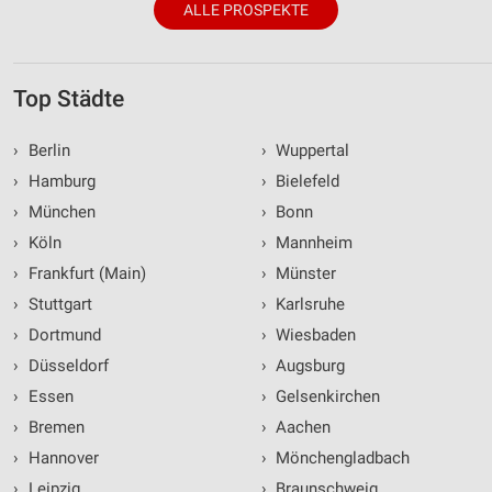
ALLE PROSPEKTE
Top Städte
›
Berlin
›
Wuppertal
›
Hamburg
›
Bielefeld
›
München
›
Bonn
›
Köln
›
Mannheim
›
Frankfurt (Main)
›
Münster
›
Stuttgart
›
Karlsruhe
›
Dortmund
›
Wiesbaden
›
Düsseldorf
›
Augsburg
›
Essen
›
Gelsenkirchen
›
Bremen
›
Aachen
›
Hannover
›
Mönchengladbach
›
Leipzig
›
Braunschweig