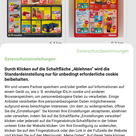
6,4 km
0,3 km
Angebote ab 03.08.
Angebote ab 03.08.
Datenschutzbestimmungen
Gültig bis Sa. 08.08.
Gültig bis Sa. 08.08.
Datenschutzeinstellungen
EDEKA
toom Baumarkt
Durch Klicken auf die Schaltfläche „Ablehnen“ wird die
Standardeinstellung nur für unbedingt erforderliche cookie
beibehalten.
Wir und unsere Partner speichern und/oder greifen auf Informationen auf
einem Gerät zu, wie z. B. eindeutige IDs in cookie und anderen
Browserspeichern, um personenbezogene Daten zu verarbeiten. Einige
Anbieter verarbeiten Ihre personenbezogenen Daten möglicherweise
aufgrund eines berechtigten Interesses. Um dem zu widersprechen, öffnen
Sie die „Einstellungen“. Sie können Ihre Einstellungen akzeptieren, ablehnen
oder verwalten, indem Sie auf die Schaltfläche „Einstellungen verwalten“
klicken oder jederzeit auf die Fingerabdruck-Schaltfläche in der linken
unteren Ecke der Website klicken. Um Ihre Einwilligung zu widerrufen,
klicken Sie auf den Fingerabdruck oder den Link in der Fußzeile der Website
und klicken Sie auf den Menüpunkt „Meine Daten“. Auf dieser Seite können