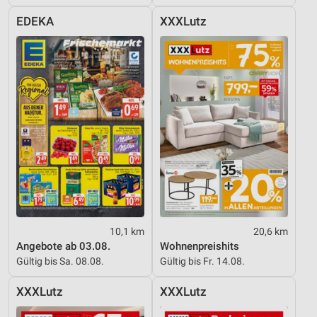
Entwicklung und Verbesserung der Angebote
EDEKA
XXXLutz
Verwendung reduzierter Daten zur Auswahl von
Inhalten
IAB-Besonderheiten:
Verwendung genauer Standortdaten
Geräte anhand von aktiv angeforderten
Informationen identifizieren
Nicht-IAB-Verarbeitungszwecke:
Notwendig
Performance
10,1 km
20,6 km
Angebote ab 03.08.
Wohnenpreishits
Funktional
Gültig bis Sa. 08.08.
Gültig bis Fr. 14.08.
Werbung
XXXLutz
XXXLutz