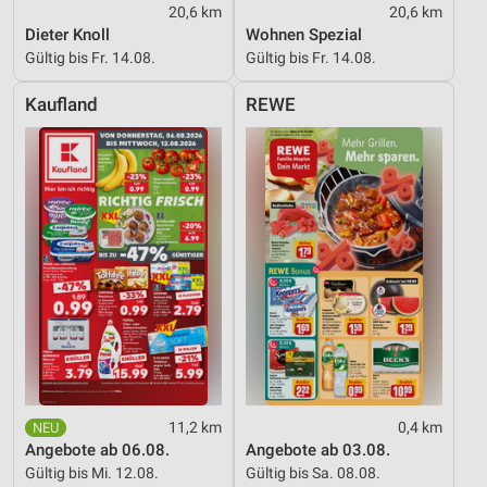
20,6 km
20,6 km
Verwendung reduzierter Daten zur Auswahl von
Dieter Knoll
Wohnen Spezial
Werbeanzeigen
Gültig bis Fr. 14.08.
Gültig bis Fr. 14.08.
Erstellung von Profilen für personalisierte
Kaufland
REWE
Werbung
Verwendung von Profilen zur Auswahl
personalisierter Werbung
Erstellung von Profilen zur Personalisierung
von Inhalten
Verwendung von Profilen zur Auswahl
personalisierter Inhalte
Messung der Werbeleistung
Messung der Performance von Inhalten
11,2 km
0,4 km
Analyse von Zielgruppen durch Statistiken oder
Angebote ab 06.08.
Angebote ab 03.08.
Kombinationen von Daten aus verschiedenen
Quellen
Gültig bis Mi. 12.08.
Gültig bis Sa. 08.08.