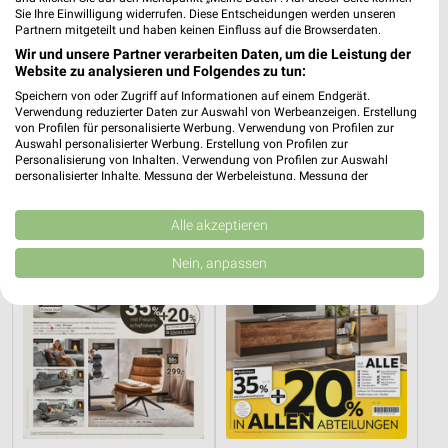
Sie Ihre Einwilligung widerrufen. Diese Entscheidungen werden unseren
Partnern mitgeteilt und haben keinen Einfluss auf die Browserdaten.
Wir und unsere Partner verarbeiten Daten, um die Leistung der
Website zu analysieren und Folgendes zu tun:
0,7 km
1,2 km
Angebote ab 03.08.
Angebote ab 01.08.
Speichern von oder Zugriff auf Informationen auf einem Endgerät.
Verwendung reduzierter Daten zur Auswahl von Werbeanzeigen. Erstellung
Gültig bis Sa. 08.08.
Noch morgen gültig
von Profilen für personalisierte Werbung. Verwendung von Profilen zur
Auswahl personalisierter Werbung. Erstellung von Profilen zur
XXXLutz
XXXLutz
Personalisierung von Inhalten. Verwendung von Profilen zur Auswahl
personalisierter Inhalte. Messung der Werbeleistung. Messung der
Performance von Inhalten. Analyse von Zielgruppen durch Statistiken oder
Kombinationen von Daten aus verschiedenen Quellen. Entwicklung und
Verbesserung der Angebote. Verwendung reduzierter Daten zur Auswahl
Alle akzeptieren
von Inhalten.
Daten können außerhalb der Europäischen Union weitergegeben und in die
Nein, anpassen
USA gesendet werden.
Ihre Einwilligung und die cookie Richtlinie gelten ausschließlich für diese
Website/App.
Partnerliste anzeigen (1 IAB-Anbieter)
Wir nutzen Ihre Daten für folgende Zwecke:
IAB-Verarbeitungszwecke:
Speichern von oder Zugriff auf Informationen
auf einem Endgerät