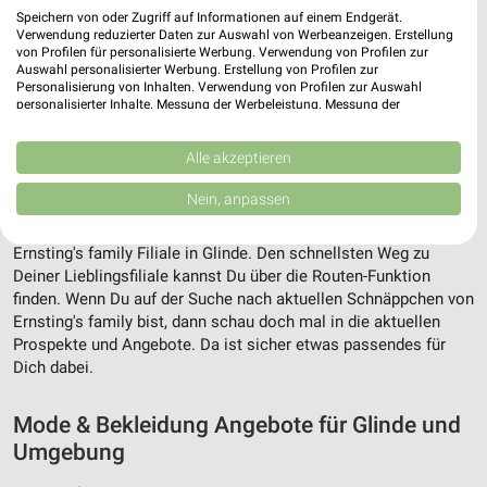
Speichern von oder Zugriff auf Informationen auf einem Endgerät.
Verwendung reduzierter Daten zur Auswahl von Werbeanzeigen. Erstellung
von Profilen für personalisierte Werbung. Verwendung von Profilen zur
Auswahl personalisierter Werbung. Erstellung von Profilen zur
Personalisierung von Inhalten. Verwendung von Profilen zur Auswahl
personalisierter Inhalte. Messung der Werbeleistung. Messung der
Performance von Inhalten. Analyse von Zielgruppen durch Statistiken oder
Kombinationen von Daten aus verschiedenen Quellen. Entwicklung und
Adresse, Öffnungszeiten und Entfernung für
Verbesserung der Angebote. Verwendung reduzierter Daten zur Auswahl
Alle akzeptieren
von Inhalten.
die Ernsting's family Filiale in Glinde
Daten können außerhalb der Europäischen Union weitergegeben und in die
Nein, anpassen
USA gesendet werden.
Adresse, Öffnungszeiten und Entfernung alles rund um die
Ihre Einwilligung und die cookie Richtlinie gelten ausschließlich für diese
Website/App.
Ernsting's family Filiale in Glinde. Den schnellsten Weg zu
Deiner Lieblingsfiliale kannst Du über die Routen-Funktion
Partnerliste anzeigen (1 IAB-Anbieter)
finden. Wenn Du auf der Suche nach aktuellen Schnäppchen von
Wir nutzen Ihre Daten für folgende Zwecke:
Ernsting's family bist, dann schau doch mal in die aktuellen
IAB-Verarbeitungszwecke:
Prospekte und Angebote. Da ist sicher etwas passendes für
Dich dabei.
Speichern von oder Zugriff auf Informationen
auf einem Endgerät
Mode & Bekleidung Angebote für Glinde und
Verwendung reduzierter Daten zur Auswahl von
Umgebung
Werbeanzeigen