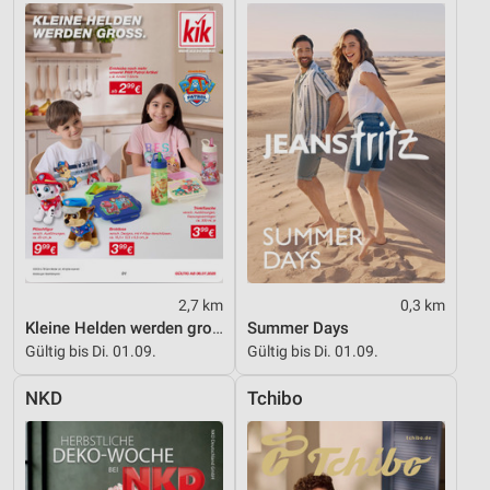
Inhalten
IAB-Besonderheiten:
Verwendung genauer Standortdaten
Geräte anhand von aktiv angeforderten
Informationen identifizieren
Nicht-IAB-Verarbeitungszwecke:
Notwendig
Performance
Funktional
2,7 km
0,3 km
Kleine Helden werden gross
Summer Days
Werbung
Gültig bis Di. 01.09.
Gültig bis Di. 01.09.
NKD
Tchibo