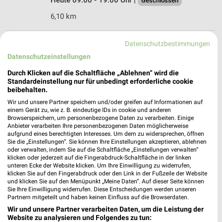
Geschlossen
6,10 km
Datenschutzbestimmungen
Ernsting's family Hamburg
Sachsentor 50
Datenschutzeinstellungen
21029 Hamburg
❯
Durch Klicken auf die Schaltfläche „Ablehnen“ wird die
Standardeinstellung nur für unbedingt erforderliche cookie
Heute 09:00 - 19:00 Uhr |
Geschlossen
beibehalten.
6,12 km
Wir und unsere Partner speichern und/oder greifen auf Informationen auf
einem Gerät zu, wie z. B. eindeutige IDs in cookie und anderen
Browserspeichern, um personenbezogene Daten zu verarbeiten. Einige
Anbieter verarbeiten Ihre personenbezogenen Daten möglicherweise
aufgrund eines berechtigten Interesses. Um dem zu widersprechen, öffnen
Sie die „Einstellungen“. Sie können Ihre Einstellungen akzeptieren, ablehnen
oder verwalten, indem Sie auf die Schaltfläche „Einstellungen verwalten“
klicken oder jederzeit auf die Fingerabdruck-Schaltfläche in der linken
unteren Ecke der Website klicken. Um Ihre Einwilligung zu widerrufen,
klicken Sie auf den Fingerabdruck oder den Link in der Fußzeile der Website
und klicken Sie auf den Menüpunkt „Meine Daten“. Auf dieser Seite können
Sie Ihre Einwilligung widerrufen. Diese Entscheidungen werden unseren
Partnern mitgeteilt und haben keinen Einfluss auf die Browserdaten.
Wir und unsere Partner verarbeiten Daten, um die Leistung der
Website zu analysieren und Folgendes zu tun: