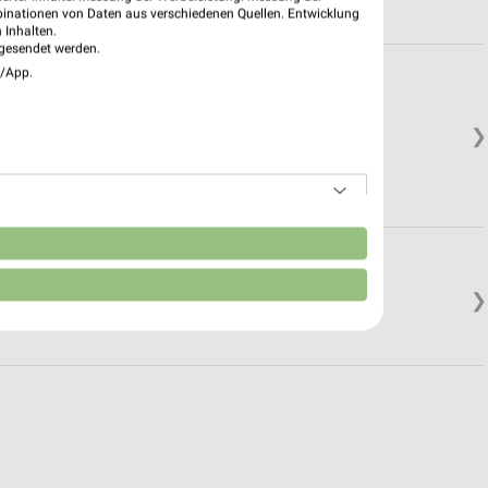
binationen von Daten aus verschiedenen Quellen. Entwicklung
 Inhalten.
gesendet werden.
e/App.
❯
n
❯