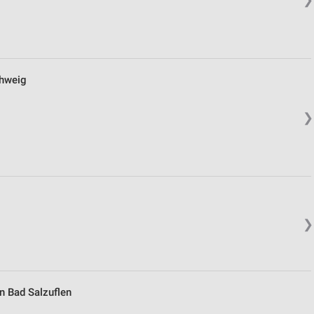
hweig
❯
❯
n Bad Salzuflen