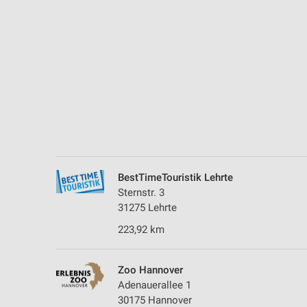
Messung der Performance von Inhalten
Analyse von Zielgruppen durch Statistiken oder Kombinationen 
Quellen
Entwicklung und Verbesserung der Angebote
Verwendung reduzierter Daten zur Auswahl von Inhalten
IAB-Besonderheiten:
Verwendung genauer Standortdaten
BestTimeTouristik Lehrte
Geräte anhand von aktiv angeforderten Informationen identifizie
Sternstr. 3
Nicht-IAB-Verarbeitungszwecke:
31275 Lehrte
Notwendig
223,92 km
Performance
Zoo Hannover
Funktional
Adenauerallee 1
30175 Hannover
Werbung