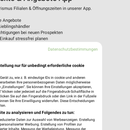
ismus Filialen & Öffnungszeiten in unserer App.
e Angebote
ieblingshändler
htigungen bei neuen Prospekten
 Einkauf stressfrei planen
Datenschutzbestimmungen
 App jetzt laden oder QR-Code scannen.
tellung nur für unbedingt erforderliche cookie
erät zu, wie z. B. eindeutige IDs in cookie und anderen
verarbeiten Ihre personenbezogenen Daten möglicherweise
„Einstellungen“. Sie können Ihre Einstellungen akzeptieren,
 klicken oder jederzeit auf die Fingerabdruck-Schaltfläche in
klicken Sie auf den Fingerabdruck oder den Link in der Fußzeile
önnen Sie Ihre Einwilligung widerrufen. Diese Entscheidungen
ten.
ite zu analysieren und Folgendes zu tun:
reduzierter Daten zur Auswahl von Werbeanzeigen. Erstellung
ersonalisierter Werbung. Erstellung von Profilen zur
ierter Inhalte. Messung der Werbeleistung. Messung der