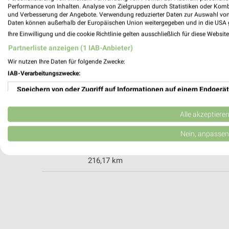
Performance von Inhalten. Analyse von Zielgruppen durch Statistiken oder Kom
und Verbesserung der Angebote. Verwendung reduzierter Daten zur Auswahl von
Daten können außerhalb der Europäischen Union weitergegeben und in die USA 
Ihre Einwilligung und die cookie Richtlinie gelten ausschließlich für diese Websit
Kaufland Einbeck
Walter-Poser-Straße 2
Partnerliste anzeigen (1 IAB-Anbieter)
37574 Einbeck
Wir nutzen Ihre Daten für folgende Zwecke:
IAB-Verarbeitungszwecke:
Heute 07:00 - 22:00 Uhr |
Geschlossen
Speichern von oder Zugriff auf Informationen auf einem Endgerät
254,58 km • Angebote: 2 Prospekte
Verwendung reduzierter Daten zur Auswahl von Werbeanzeigen
Alle akzeptiere
Hannes Camper Ilsede-Oberg
Erstellung von Profilen für personalisierte Werbung
Hasenwinkel 3a
Nein, anpassen
31246 Ilsede-Oberg
Verwendung von Profilen zur Auswahl personalisierter Werbung
216,17 km
Erstellung von Profilen zur Personalisierung von Inhalten
Verwendung von Profilen zur Auswahl personalisierter Inhalte
Messung der Werbeleistung