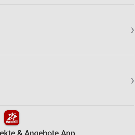
❯
❯
pekte & Angebote App