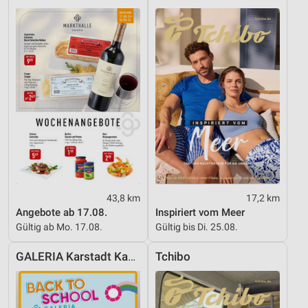
Erstellung von Profilen zur Personalisierung
von Inhalten
Verwendung von Profilen zur Auswahl
personalisierter Inhalte
Messung der Werbeleistung
Messung der Performance von Inhalten
Analyse von Zielgruppen durch Statistiken oder
Kombinationen von Daten aus verschiedenen
Quellen
Entwicklung und Verbesserung der Angebote
43,8 km
17,2 km
Angebote ab 17.08.
Inspiriert vom Meer
Verwendung reduzierter Daten zur Auswahl von
Gültig ab Mo. 17.08.
Gültig bis Di. 25.08.
Inhalten
GALERIA Karstadt Kaufhof
Tchibo
IAB-Besonderheiten:
Verwendung genauer Standortdaten