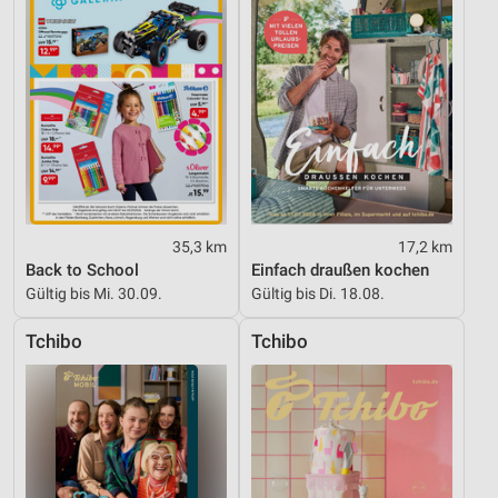
Geräte anhand von aktiv angeforderten
Informationen identifizieren
Nicht-IAB-Verarbeitungszwecke:
Notwendig
Performance
Funktional
Werbung
35,3 km
17,2 km
Back to School
Einfach draußen kochen
Gültig bis Mi. 30.09.
Gültig bis Di. 18.08.
Tchibo
Tchibo