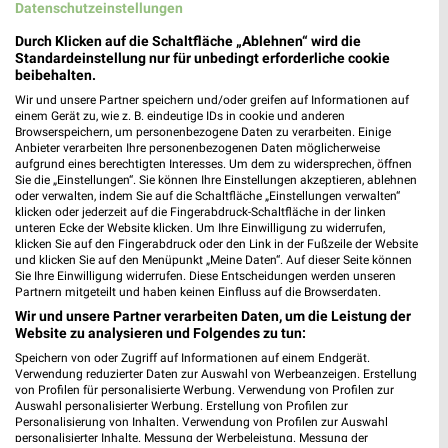
37627 Stadtoldendorf
Datenschutzeinstellungen
❯
Heute 09:00 - 13:00 Uhr |
Geschlossen
Durch Klicken auf die Schaltfläche „Ablehnen“ wird die
Standardeinstellung nur für unbedingt erforderliche cookie
267,18 km
beibehalten.
Wir und unsere Partner speichern und/oder greifen auf Informationen auf
einem Gerät zu, wie z. B. eindeutige IDs in cookie und anderen
Woolworth Springe
Browserspeichern, um personenbezogene Daten zu verarbeiten. Einige
Anbieter verarbeiten Ihre personenbezogenen Daten möglicherweise
Am Pfingstanger 3
aufgrund eines berechtigten Interesses. Um dem zu widersprechen, öffnen
❯
31832 Springe
Sie die „Einstellungen“. Sie können Ihre Einstellungen akzeptieren, ablehnen
oder verwalten, indem Sie auf die Schaltfläche „Einstellungen verwalten“
256,40 km
klicken oder jederzeit auf die Fingerabdruck-Schaltfläche in der linken
unteren Ecke der Website klicken. Um Ihre Einwilligung zu widerrufen,
klicken Sie auf den Fingerabdruck oder den Link in der Fußzeile der Website
und klicken Sie auf den Menüpunkt „Meine Daten“. Auf dieser Seite können
Ernsting's family Sarstedt
Sie Ihre Einwilligung widerrufen. Diese Entscheidungen werden unseren
Holztorstr. 60
Partnern mitgeteilt und haben keinen Einfluss auf die Browserdaten.
31157 Sarstedt
Wir und unsere Partner verarbeiten Daten, um die Leistung der
❯
Website zu analysieren und Folgendes zu tun:
Heute 09:00 - 13:00 Uhr |
Geschlossen
Speichern von oder Zugriff auf Informationen auf einem Endgerät.
243,34 km
Verwendung reduzierter Daten zur Auswahl von Werbeanzeigen. Erstellung
von Profilen für personalisierte Werbung. Verwendung von Profilen zur
Auswahl personalisierter Werbung. Erstellung von Profilen zur
Personalisierung von Inhalten. Verwendung von Profilen zur Auswahl
Ernsting's family Bodenwerder
personalisierter Inhalte. Messung der Werbeleistung. Messung der