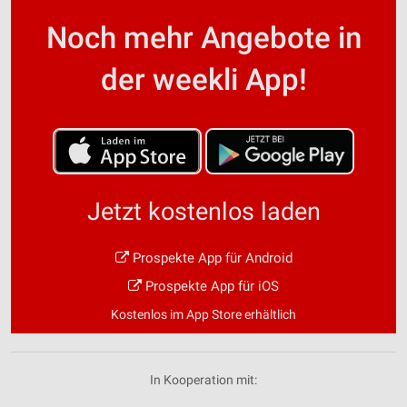
Noch mehr Angebote in
der weekli App!
Jetzt kostenlos laden
Prospekte App für Android
Prospekte App für iOS
Kostenlos im App Store erhältlich
In Kooperation mit: