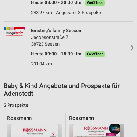
Heute 08:00 - 20:00 Uhr |
Geöffnet
Messung der Performance von Inhalten
248,97 km • Angebote: 3 Prospekte
Analyse von Zielgruppen durch Statistiken oder
Kombinationen von Daten aus verschiedenen
Quellen
Ernsting's family Seesen
Jacobsonstraße 7
Entwicklung und Verbesserung der Angebote
38723 Seesen
❯
Heute 09:00 - 18:30 Uhr |
Verwendung reduzierter Daten zur Auswahl von
Geöffnet
Inhalten
231,04 km
IAB-Besonderheiten:
Verwendung genauer Standortdaten
Baby & Kind Angebote und Prospekte für
Geräte anhand von aktiv angeforderten
Adenstedt
Informationen identifizieren
3 Prospekte
Nicht-IAB-Verarbeitungszwecke:
Notwendig
Rossmann
Rossmann
Performance