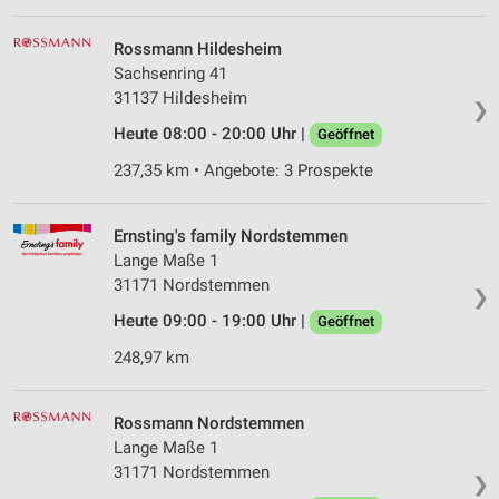
Wir nutzen Ihre Daten für folgende Zwecke:
Rossmann Hildesheim
IAB-Verarbeitungszwecke:
Sachsenring 41
Speichern von oder Zugriff auf Informationen
31137 Hildesheim
❯
auf einem Endgerät
Heute 08:00 - 20:00 Uhr |
Geöffnet
Verwendung reduzierter Daten zur Auswahl von
237,35 km • Angebote: 3 Prospekte
Werbeanzeigen
Erstellung von Profilen für personalisierte
Ernsting's family Nordstemmen
Werbung
Lange Maße 1
Verwendung von Profilen zur Auswahl
31171 Nordstemmen
❯
personalisierter Werbung
Heute 09:00 - 19:00 Uhr |
Geöffnet
Erstellung von Profilen zur Personalisierung
248,97 km
von Inhalten
Verwendung von Profilen zur Auswahl
Rossmann Nordstemmen
personalisierter Inhalte
Lange Maße 1
31171 Nordstemmen
Messung der Werbeleistung
❯