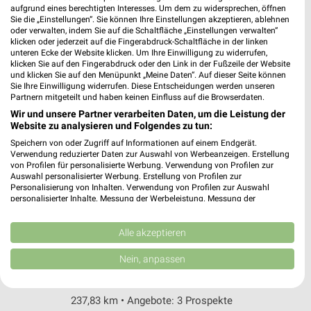
Almsstraße 24
aufgrund eines berechtigten Interesses. Um dem zu widersprechen, öffnen
Sie die „Einstellungen“. Sie können Ihre Einstellungen akzeptieren, ablehnen
31134 Hildesheim
❯
oder verwalten, indem Sie auf die Schaltfläche „Einstellungen verwalten“
klicken oder jederzeit auf die Fingerabdruck-Schaltfläche in der linken
Heute 09:00 - 19:00 Uhr |
Geöffnet
unteren Ecke der Website klicken. Um Ihre Einwilligung zu widerrufen,
klicken Sie auf den Fingerabdruck oder den Link in der Fußzeile der Website
238,10 km
und klicken Sie auf den Menüpunkt „Meine Daten“. Auf dieser Seite können
Sie Ihre Einwilligung widerrufen. Diese Entscheidungen werden unseren
Partnern mitgeteilt und haben keinen Einfluss auf die Browserdaten.
Rossmann Hildesheim
Wir und unsere Partner verarbeiten Daten, um die Leistung der
Galgenbergblick 5
Website zu analysieren und Folgendes zu tun:
31135 Hildesheim
Speichern von oder Zugriff auf Informationen auf einem Endgerät.
❯
Verwendung reduzierter Daten zur Auswahl von Werbeanzeigen. Erstellung
Heute 08:00 - 20:00 Uhr |
Geöffnet
von Profilen für personalisierte Werbung. Verwendung von Profilen zur
Auswahl personalisierter Werbung. Erstellung von Profilen zur
236,75 km • Angebote: 3 Prospekte
Personalisierung von Inhalten. Verwendung von Profilen zur Auswahl
personalisierter Inhalte. Messung der Werbeleistung. Messung der
Performance von Inhalten. Analyse von Zielgruppen durch Statistiken oder
Kombinationen von Daten aus verschiedenen Quellen. Entwicklung und
Rossmann Hildesheim
Verbesserung der Angebote. Verwendung reduzierter Daten zur Auswahl
Alle akzeptieren
Bahnhofsplatz 1
von Inhalten.
Daten können außerhalb der Europäischen Union weitergegeben und in die
31134 Hildesheim
Nein, anpassen
❯
USA gesendet werden.
Heute 06:00 - 21:00 Uhr |
Geöffnet
Ihre Einwilligung und die cookie Richtlinie gelten ausschließlich für diese
Website/App.
237,83 km • Angebote: 3 Prospekte
Partnerliste anzeigen (1 IAB-Anbieter)