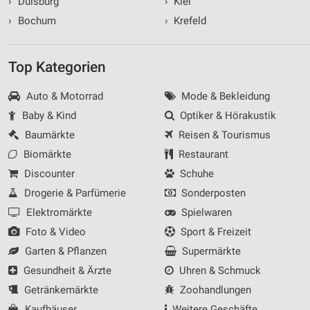
›
Duisburg
›
Kiel
›
Bochum
›
Krefeld
Top Kategorien
Auto & Motorrad
Mode & Bekleidung
Baby & Kind
Optiker & Hörakustik
Baumärkte
Reisen & Tourismus
Biomärkte
Restaurant
Discounter
Schuhe
Drogerie & Parfümerie
Sonderposten
Elektromärkte
Spielwaren
Foto & Video
Sport & Freizeit
Garten & Pflanzen
Supermärkte
Gesundheit & Ärzte
Uhren & Schmuck
Getränkemärkte
Zoohandlungen
Kaufhäuser
Weitere Geschäfte