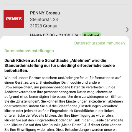
PENNY Gronau
Steintorstr. 28
31028 Gronau
❯
Heute 07:00 - 21:00 Uhr |
Geöffnet
Datenschutzbestimmungen
250,89 km • Angebote: 1 Prospekt
Datenschutzeinstellungen
Durch Klicken auf die Schaltfläche „Ablehnen“ wird die
ALDI Nord Hildesheim
Standardeinstellung nur für unbedingt erforderliche cookie
In der Schratwanne 36
beibehalten.
31141 Hildesheim
❯
Wir und unsere Partner speichern und/oder greifen auf Informationen auf
einem Gerät zu, wie z. B. eindeutige IDs in cookie und anderen
Heute 07:00 - 20:00 Uhr |
Geöffnet
Browserspeichern, um personenbezogene Daten zu verarbeiten. Einige
Anbieter verarbeiten Ihre personenbezogenen Daten möglicherweise
236,27 km • Angebote: 4 Prospekte
aufgrund eines berechtigten Interesses. Um dem zu widersprechen, öffnen
Sie die „Einstellungen“. Sie können Ihre Einstellungen akzeptieren, ablehnen
oder verwalten, indem Sie auf die Schaltfläche „Einstellungen verwalten“
klicken oder jederzeit auf die Fingerabdruck-Schaltfläche in der linken
Netto Marken-Discount Gronau
unteren Ecke der Website klicken. Um Ihre Einwilligung zu widerrufen,
Ladestr. 7
klicken Sie auf den Fingerabdruck oder den Link in der Fußzeile der Website
31028 Gronau
und klicken Sie auf den Menüpunkt „Meine Daten“. Auf dieser Seite können
❯
Sie Ihre Einwilligung widerrufen. Diese Entscheidungen werden unseren