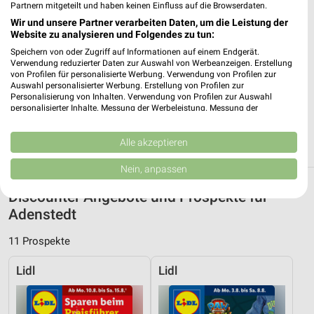
Heute 07:00 - 21:00 Uhr |
Partnern mitgeteilt und haben keinen Einfluss auf die Browserdaten.
Geöffnet
Wir und unsere Partner verarbeiten Daten, um die Leistung der
250,74 km • Angebote: 3 Prospekte
Website zu analysieren und Folgendes zu tun:
Speichern von oder Zugriff auf Informationen auf einem Endgerät.
Verwendung reduzierter Daten zur Auswahl von Werbeanzeigen. Erstellung
Lidl Hildesheim
von Profilen für personalisierte Werbung. Verwendung von Profilen zur
Rex-Brauns-Straße 6
Auswahl personalisierter Werbung. Erstellung von Profilen zur
Personalisierung von Inhalten. Verwendung von Profilen zur Auswahl
31139 Hildesheim
❯
personalisierter Inhalte. Messung der Werbeleistung. Messung der
Performance von Inhalten. Analyse von Zielgruppen durch Statistiken oder
Heute 07:00 - 21:00 Uhr |
Geöffnet
Kombinationen von Daten aus verschiedenen Quellen. Entwicklung und
Verbesserung der Angebote. Verwendung reduzierter Daten zur Auswahl
Alle akzeptieren
239,25 km • Angebote: 2 Prospekte
von Inhalten.
Daten können außerhalb der Europäischen Union weitergegeben und in die
Nein, anpassen
USA gesendet werden.
Ihre Einwilligung und die cookie Richtlinie gelten ausschließlich für diese
Discounter Angebote und Prospekte für
Website/App.
Adenstedt
Partnerliste anzeigen (1 IAB-Anbieter)
Wir nutzen Ihre Daten für folgende Zwecke:
11 Prospekte
IAB-Verarbeitungszwecke:
Lidl
Lidl
Speichern von oder Zugriff auf Informationen
auf einem Endgerät