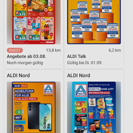
Entwicklung und Verbesserung der Angebote
Verwendung reduzierter Daten zur Auswahl von
Inhalten
IAB-Besonderheiten:
Verwendung genauer Standortdaten
Geräte anhand von aktiv angeforderten
13,8 km
6,2 km
Informationen identifizieren
Angebote ab 03.08.
ALDI Talk
Noch morgen gültig
Gültig bis Di. 01.09.
Nicht-IAB-Verarbeitungszwecke:
Notwendig
ALDI Nord
ALDI Nord
Performance
Funktional
Werbung