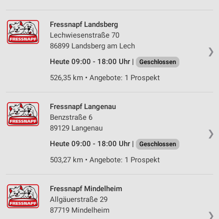
Verwendung von Profilen zur Auswahl
personalisierter Inhalte
Fressnapf Landsberg
Lechwiesenstraße 70
Messung der Werbeleistung
86899 Landsberg am Lech
❯
Messung der Performance von Inhalten
Heute 09:00 - 18:00 Uhr |
Geschlossen
526,35 km • Angebote: 1 Prospekt
Analyse von Zielgruppen durch Statistiken oder
Kombinationen von Daten aus verschiedenen
Quellen
Fressnapf Langenau
Benzstraße 6
Entwicklung und Verbesserung der Angebote
89129 Langenau
❯
Verwendung reduzierter Daten zur Auswahl von
Heute 09:00 - 18:00 Uhr |
Geschlossen
Inhalten
503,27 km • Angebote: 1 Prospekt
IAB-Besonderheiten:
Verwendung genauer Standortdaten
Fressnapf Mindelheim
Geräte anhand von aktiv angeforderten
Allgäuerstraße 29
Informationen identifizieren
87719 Mindelheim
❯