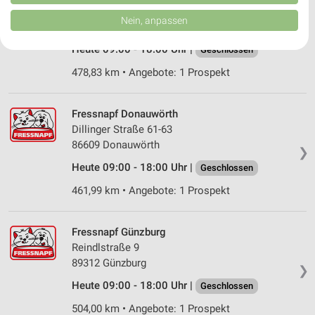
von Inhalten.
Hauptstr. 2
Daten können außerhalb der Europäischen Union weitergegeben und in die
Nein, anpassen
86551 Aichach
USA gesendet werden.
❯
Ihre Einwilligung und die cookie Richtlinie gelten ausschließlich für diese
Heute 09:00 - 18:00 Uhr |
Geschlossen
Website/App.
Partnerliste anzeigen (1 IAB-Anbieter)
478,83 km • Angebote: 1 Prospekt
Wir nutzen Ihre Daten für folgende Zwecke:
IAB-Verarbeitungszwecke:
Fressnapf Donauwörth
Speichern von oder Zugriff auf Informationen
Dillinger Straße 61-63
auf einem Endgerät
86609 Donauwörth
❯
Heute 09:00 - 18:00 Uhr |
Geschlossen
Verwendung reduzierter Daten zur Auswahl von
Werbeanzeigen
461,99 km • Angebote: 1 Prospekt
Erstellung von Profilen für personalisierte
Werbung
Fressnapf Günzburg
Reindlstraße 9
Verwendung von Profilen zur Auswahl
89312 Günzburg
personalisierter Werbung
❯
Heute 09:00 - 18:00 Uhr |
Geschlossen
Erstellung von Profilen zur Personalisierung
von Inhalten
504,00 km • Angebote: 1 Prospekt