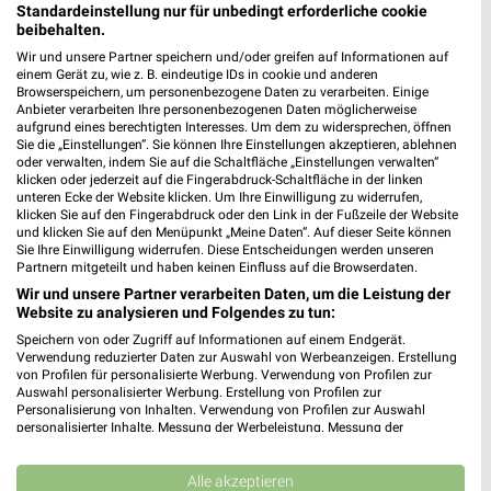
Standardeinstellung nur für unbedingt erforderliche cookie
Heute 09:00 - 18:00 Uhr |
Geschlossen
beibehalten.
502,61 km • Angebote: 1 Prospekt
Wir und unsere Partner speichern und/oder greifen auf Informationen auf
einem Gerät zu, wie z. B. eindeutige IDs in cookie und anderen
Browserspeichern, um personenbezogene Daten zu verarbeiten. Einige
Anbieter verarbeiten Ihre personenbezogenen Daten möglicherweise
Fressnapf Lauingen
aufgrund eines berechtigten Interesses. Um dem zu widersprechen, öffnen
Werner-von Siemens-Straße 13
Sie die „Einstellungen“. Sie können Ihre Einstellungen akzeptieren, ablehnen
oder verwalten, indem Sie auf die Schaltfläche „Einstellungen verwalten“
89415 Lauingen
❯
klicken oder jederzeit auf die Fingerabdruck-Schaltfläche in der linken
unteren Ecke der Website klicken. Um Ihre Einwilligung zu widerrufen,
Heute 09:00 - 18:00 Uhr |
Geschlossen
klicken Sie auf den Fingerabdruck oder den Link in der Fußzeile der Website
und klicken Sie auf den Menüpunkt „Meine Daten“. Auf dieser Seite können
485,64 km • Angebote: 1 Prospekt
Sie Ihre Einwilligung widerrufen. Diese Entscheidungen werden unseren
Partnern mitgeteilt und haben keinen Einfluss auf die Browserdaten.
Wir und unsere Partner verarbeiten Daten, um die Leistung der
Fressnapf Schwabmünchen
Website zu analysieren und Folgendes zu tun:
Falkensteinstr. 6
Speichern von oder Zugriff auf Informationen auf einem Endgerät.
86830 Schwabmünchen
❯
Verwendung reduzierter Daten zur Auswahl von Werbeanzeigen. Erstellung
von Profilen für personalisierte Werbung. Verwendung von Profilen zur
Heute 09:00 - 18:00 Uhr |
Geschlossen
Auswahl personalisierter Werbung. Erstellung von Profilen zur
Personalisierung von Inhalten. Verwendung von Profilen zur Auswahl
519,03 km • Angebote: 1 Prospekt
personalisierter Inhalte. Messung der Werbeleistung. Messung der
Performance von Inhalten. Analyse von Zielgruppen durch Statistiken oder
Kombinationen von Daten aus verschiedenen Quellen. Entwicklung und
Verbesserung der Angebote. Verwendung reduzierter Daten zur Auswahl
Alle akzeptieren
Fressnapf Aichach