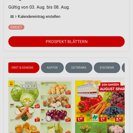
Gültig von 03. Aug. bis 08. Aug.
📅
Kalendereintrag erstellen
PROSPEKT BLÄTTERN
OBST & GEMÜSE
KAFFEE
GETRÄNKE
EISCREME
SPI