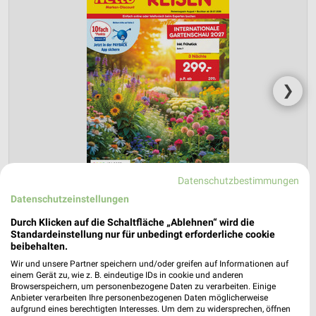
❯
Datenschutzbestimmungen
Datenschutzeinstellungen
Durch Klicken auf die Schaltfläche „Ablehnen“ wird die
Standardeinstellung nur für unbedingt erforderliche cookie
Netto Marken-Discount Prospekt für
beibehalten.
Horgau ab Do. den 30.07.
Wir und unsere Partner speichern und/oder greifen auf Informationen auf
einem Gerät zu, wie z. B. eindeutige IDs in cookie und anderen
Reisemagazin August 2026
Browserspeichern, um personenbezogene Daten zu verarbeiten. Einige
Anbieter verarbeiten Ihre personenbezogenen Daten möglicherweise
Gültig von 30. Jul. bis 31. Aug.
aufgrund eines berechtigten Interesses. Um dem zu widersprechen, öffnen