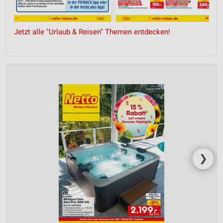
Wir nutzen Ihre Daten für folgende Zwecke:
IAB-Verarbeitungszwecke:
Speichern von oder Zugriff auf Informationen
Jetzt alle "Urlaub & Reisen" Themen entdecken!
auf einem Endgerät
Verwendung reduzierter Daten zur Auswahl von
Werbeanzeigen
Erstellung von Profilen für personalisierte
Werbung
Verwendung von Profilen zur Auswahl
personalisierter Werbung
Erstellung von Profilen zur Personalisierung
von Inhalten
❯
Verwendung von Profilen zur Auswahl
personalisierter Inhalte
Messung der Werbeleistung
Messung der Performance von Inhalten