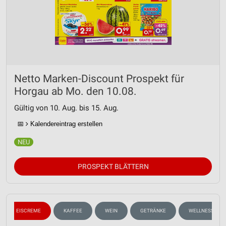
Netto Marken-Discount Prospekt für
Horgau ab Mo. den 10.08.
Gültig von 10. Aug. bis 15. Aug.
📅
Kalendereintrag erstellen
PROSPEKT BLÄTTERN
EISCREME
KAFFEE
WEIN
GETRÄNKE
WELLNESS FÜR