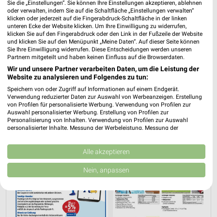
Sie die „Einstellungen“. Sie können Ihre Einstellungen akzeptieren, ablehnen
📅
Kalendereintrag erstellen
oder verwalten, indem Sie auf die Schaltfläche „Einstellungen verwalten“
klicken oder jederzeit auf die Fingerabdruck-Schaltfläche in der linken
unteren Ecke der Website klicken. Um Ihre Einwilligung zu widerrufen,
klicken Sie auf den Fingerabdruck oder den Link in der Fußzeile der Website
PROSPEKT BLÄTTERN
und klicken Sie auf den Menüpunkt „Meine Daten“. Auf dieser Seite können
Sie Ihre Einwilligung widerrufen. Diese Entscheidungen werden unseren
Partnern mitgeteilt und haben keinen Einfluss auf die Browserdaten.
Wir und unsere Partner verarbeiten Daten, um die Leistung der
Website zu analysieren und Folgendes zu tun:
URLAUB & REISEN
Speichern von oder Zugriff auf Informationen auf einem Endgerät.
Verwendung reduzierter Daten zur Auswahl von Werbeanzeigen. Erstellung
von Profilen für personalisierte Werbung. Verwendung von Profilen zur
Auswahl personalisierter Werbung. Erstellung von Profilen zur
Personalisierung von Inhalten. Verwendung von Profilen zur Auswahl
personalisierter Inhalte. Messung der Werbeleistung. Messung der
Performance von Inhalten. Analyse von Zielgruppen durch Statistiken oder
Kombinationen von Daten aus verschiedenen Quellen. Entwicklung und
Verbesserung der Angebote. Verwendung reduzierter Daten zur Auswahl
Alle akzeptieren
von Inhalten.
Daten können außerhalb der Europäischen Union weitergegeben und in die
Nein, anpassen
USA gesendet werden.
Ihre Einwilligung und die cookie Richtlinie gelten ausschließlich für diese
Website/App.
Partnerliste anzeigen (1 IAB-Anbieter)