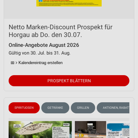
Analyse von Zielgruppen durch Statistiken oder
Kombinationen von Daten aus verschiedenen
Quellen
Netto Marken-Discount Prospekt für
Horgau ab Do. den 30.07.
Entwicklung und Verbesserung der Angebote
Online-Angebote August 2026
Verwendung reduzierter Daten zur Auswahl von
Gültig von 30. Jul. bis 31. Aug.
Inhalten
📅
Kalendereintrag erstellen
IAB-Besonderheiten:
Verwendung genauer Standortdaten
PROSPEKT BLÄTTERN
Geräte anhand von aktiv angeforderten
Informationen identifizieren
Nicht-IAB-Verarbeitungszwecke:
N
SPIRITUOSEN
GETRÄNKE
GRILLEN
AKTIONEN, RABATTE & 
Notwendig
Performance
Funktional