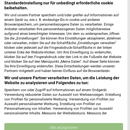
Standardeinstellung nur für unbedingt erforderliche cookie
beibehalten.
Nächste Filiale
Wir und unsere Partner speichern und/oder greifen auf Informationen auf
einem Gerät zu, wie z. B. eindeutige IDs in cookie und anderen
Browserspeichern, um personenbezogene Daten zu verarbeiten. Einige
GALERIA Würzburg
Anbieter verarbeiten Ihre personenbezogenen Daten möglicherweise
Schönbornstraße 3
aufgrund eines berechtigten Interesses. Um dem zu widersprechen, öffnen
❯
97070 Würzburg
Sie die „Einstellungen“. Sie können Ihre Einstellungen akzeptieren, ablehnen
oder verwalten, indem Sie auf die Schaltfläche „Einstellungen verwalten“
Heute
geschlossen
klicken oder jederzeit auf die Fingerabdruck-Schaltfläche in der linken
unteren Ecke der Website klicken. Um Ihre Einwilligung zu widerrufen,
387,84 km • Angebote: 2 Prospekte
klicken Sie auf den Fingerabdruck oder den Link in der Fußzeile der Website
und klicken Sie auf den Menüpunkt „Meine Daten“. Auf dieser Seite können
Sie Ihre Einwilligung widerrufen. Diese Entscheidungen werden unseren
Partnern mitgeteilt und haben keinen Einfluss auf die Browserdaten.
Wir und unsere Partner verarbeiten Daten, um die Leistung der
Angebote-Kalender für GALERIA
Website zu analysieren und Folgendes zu tun:
Karstadt Kaufhof in Würzburg und
Speichern von oder Zugriff auf Informationen auf einem Endgerät.
Verwendung reduzierter Daten zur Auswahl von Werbeanzeigen. Erstellung
Umgebung
von Profilen für personalisierte Werbung. Verwendung von Profilen zur
Auswahl personalisierter Werbung. Erstellung von Profilen zur
Personalisierung von Inhalten. Verwendung von Profilen zur Auswahl
Aug.
personalisierter Inhalte. Messung der Werbeleistung. Messung der
03
Mo
04
Di
05
Mi
06
Do
07
Fr
08
S
Performance von Inhalten. Analyse von Zielgruppen durch Statistiken oder
Kombinationen von Daten aus verschiedenen Quellen. Entwicklung und
Verbesserung der Angebote. Verwendung reduzierter Daten zur Auswahl
Alle akzeptieren