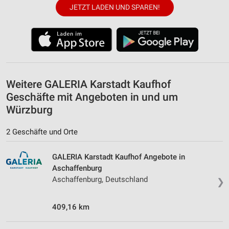
JETZT LADEN UND SPAREN!
Verwendung von Profilen zur Auswahl
personalisierter Inhalte
Messung der Werbeleistung
Messung der Performance von Inhalten
Weitere GALERIA Karstadt Kaufhof
Analyse von Zielgruppen durch Statistiken oder
Kombinationen von Daten aus verschiedenen
Geschäfte mit Angeboten in und um
Quellen
Würzburg
Entwicklung und Verbesserung der Angebote
2 Geschäfte und Orte
Verwendung reduzierter Daten zur Auswahl von
Inhalten
GALERIA Karstadt Kaufhof Angebote in
Aschaffenburg
IAB-Besonderheiten:
Aschaffenburg, Deutschland
❯
Verwendung genauer Standortdaten
Geräte anhand von aktiv angeforderten
409,16 km
Informationen identifizieren