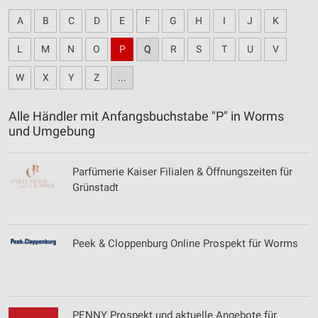
A
B
C
D
E
F
G
H
I
J
K
L
M
N
O
P
Q
R
S
T
U
V
W
X
Y
Z
...
Alle Händler mit Anfangsbuchstabe "P" in Worms
und Umgebung
Parfümerie Kaiser Filialen & Öffnungszeiten für
Grünstadt
Peek & Cloppenburg Online Prospekt für Worms
PENNY Prospekt und aktuelle Angebote für