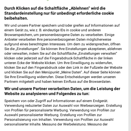
Durch Klicken auf die Schaltfläche „Ablehnen“ wird die
Standardeinstellung nur für unbedingt erforderliche cookie
pitstop Prospekte und Angebote für Worms
beibehalten.
Wir und unsere Partner speichern und/oder greifen auf Informationen auf
einem Gerät zu, wie z. B. eindeutige IDs in cookie und anderen
Browserspeichern, um personenbezogene Daten zu verarbeiten. Einige
Anbieter verarbeiten Ihre personenbezogenen Daten möglicherweise
aufgrund eines berechtigten Interesses. Um dem zu widersprechen, öffnen
POCO Katalog und Prospekte für Worms
Sie die „Einstellungen“. Sie können Ihre Einstellungen akzeptieren, ablehnen
oder verwalten, indem Sie auf die Schaltfläche „Einstellungen verwalten“
klicken oder jederzeit auf die Fingerabdruck-Schaltfläche in der linken
unteren Ecke der Website klicken. Um Ihre Einwilligung zu widerrufen,
klicken Sie auf den Fingerabdruck oder den Link in der Fußzeile der Website
und klicken Sie auf den Menüpunkt „Meine Daten“. Auf dieser Seite können
POLO Prospekte und Angebote für Worms
Sie Ihre Einwilligung widerrufen. Diese Entscheidungen werden unseren
Partnern mitgeteilt und haben keinen Einfluss auf die Browserdaten.
Wir und unsere Partner verarbeiten Daten, um die Leistung der
Website zu analysieren und Folgendes zu tun:
Speichern von oder Zugriff auf Informationen auf einem Endgerät.
Polstermöbel Fischer Katalog und Prospekte für
Verwendung reduzierter Daten zur Auswahl von Werbeanzeigen. Erstellung
Bruchsal
von Profilen für personalisierte Werbung. Verwendung von Profilen zur
Auswahl personalisierter Werbung. Erstellung von Profilen zur
Personalisierung von Inhalten. Verwendung von Profilen zur Auswahl
personalisierter Inhalte. Messung der Werbeleistung. Messung der
Performance von Inhalten. Analyse von Zielgruppen durch Statistiken oder