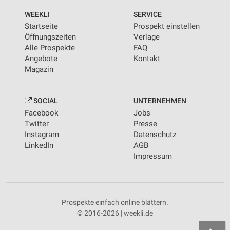
Informationen identifizieren
WEEKLI
SERVICE
Nicht-IAB-Verarbeitungszwecke:
Startseite
Prospekt einstellen
Notwendig
Öffnungszeiten
Verlage
Alle Prospekte
FAQ
Performance
Angebote
Kontakt
Magazin
Funktional
Werbung
SOCIAL
UNTERNEHMEN
Facebook
Jobs
Twitter
Presse
Instagram
Datenschutz
LinkedIn
AGB
Impressum
Prospekte einfach online blättern.
© 2016-2026 | weekli.de