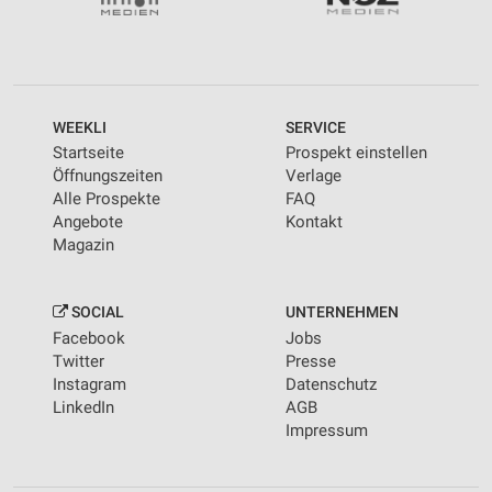
personalisierter Werbung
Erstellung von Profilen zur Personalisierung
von Inhalten
Verwendung von Profilen zur Auswahl
WEEKLI
SERVICE
personalisierter Inhalte
Startseite
Prospekt einstellen
Öffnungszeiten
Verlage
Messung der Werbeleistung
Alle Prospekte
FAQ
Angebote
Kontakt
Messung der Performance von Inhalten
Magazin
Analyse von Zielgruppen durch Statistiken oder
Kombinationen von Daten aus verschiedenen
Quellen
SOCIAL
UNTERNEHMEN
Facebook
Jobs
Entwicklung und Verbesserung der Angebote
Twitter
Presse
Instagram
Datenschutz
Verwendung reduzierter Daten zur Auswahl von
LinkedIn
AGB
Inhalten
Impressum
IAB-Besonderheiten:
Verwendung genauer Standortdaten