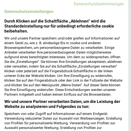
Datenschutzbestimmungen
Frankenthal
Datenschutzeinstellungen
Durch Klicken auf die Schaltfläche „Ablehnen“ wird die
Standardeinstellung nur für unbedingt erforderliche cookie
Volksversand Versandapotheke Prospekte und
beibehalten.
Angebote
Wir und unsere Partner speichern und/oder greifen auf Informationen auf
einem Gerät zu, wie z. B. eindeutige IDs in cookie und anderen
Browserspeichern, um personenbezogene Daten zu verarbeiten. Einige
Anbieter verarbeiten Ihre personenbezogenen Daten möglicherweise
aufgrund eines berechtigten Interesses. Um dem zu widersprechen, öffnen
Vorwerk Angebote im aktuellen Prospekt für
Sie die „Einstellungen“. Sie können Ihre Einstellungen akzeptieren, ablehnen
Mannheim
oder verwalten, indem Sie auf die Schaltfläche „Einstellungen verwalten“
klicken oder jederzeit auf die Fingerabdruck-Schaltfläche in der linken
unteren Ecke der Website klicken. Um Ihre Einwilligung zu widerrufen,
klicken Sie auf den Fingerabdruck oder den Link in der Fußzeile der Website
und klicken Sie auf den Menüpunkt „Meine Daten“. Auf dieser Seite können
Sie Ihre Einwilligung widerrufen. Diese Entscheidungen werden unseren
Partnern mitgeteilt und haben keinen Einfluss auf die Browserdaten.
Wir und unsere Partner verarbeiten Daten, um die Leistung der
Website zu analysieren und Folgendes zu tun:
Speichern von oder Zugriff auf Informationen auf einem Endgerät.
Noch mehr Angebote in
Verwendung reduzierter Daten zur Auswahl von Werbeanzeigen. Erstellung
von Profilen für personalisierte Werbung. Verwendung von Profilen zur
Auswahl personalisierter Werbung. Erstellung von Profilen zur