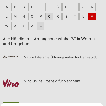
A
B
C
D
E
F
G
H
I
J
K
L
M
N
O
P
Q
R
S
T
U
V
W
X
Y
Z
...
Alle Händler mit Anfangsbuchstabe "V" in Worms
und Umgebung
Vaude Filialen & Öffnungszeiten für Darmstadt
Vino Online Prospekt für Mannheim
Vita Nova Filialen & Öffnungszeiten für