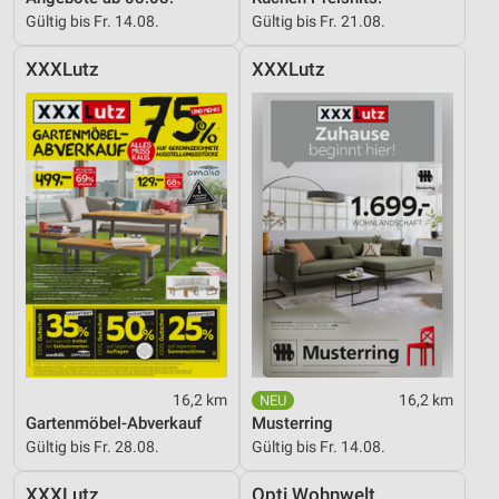
Gültig bis Fr. 14.08.
Gültig bis Fr. 21.08.
Messung der Werbeleistung
XXXLutz
XXXLutz
Messung der Performance von Inhalten
Analyse von Zielgruppen durch Statistiken oder
Kombinationen von Daten aus verschiedenen
Quellen
Entwicklung und Verbesserung der Angebote
Verwendung reduzierter Daten zur Auswahl von
Inhalten
IAB-Besonderheiten:
Verwendung genauer Standortdaten
Geräte anhand von aktiv angeforderten
16,2 km
16,2 km
Informationen identifizieren
Gartenmöbel-Abverkauf
Musterring
Nicht-IAB-Verarbeitungszwecke:
Gültig bis Fr. 28.08.
Gültig bis Fr. 14.08.
Notwendig
XXXLutz
Opti Wohnwelt