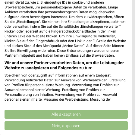
einem Gerät zu, wie z. B. eindeutige IDs in cookie und anderen
Browserspeichern, um personenbezogene Daten zu verarbeiten. Einige
Anbieter verarbeiten Ihre personenbezogenen Daten möglicherweise
aufgrund eines berechtigten Interesses. Um dem zu widersprechen, öffnen
Sie die „Einstellungen“. Sie können Ihre Einstellungen akzeptieren, ablehnen
oder verwalten, indem Sie auf die Schaltfläche „Einstellungen verwalten“
klicken oder jederzeit auf die Fingerabdruck-Schaltfläche in der linken
16,2 km
16,2 km
unteren Ecke der Website klicken. Um Ihre Einwilligung zu widerrufen,
Wohnenpreishits
Angebote ab 08.08.
klicken Sie auf den Fingerabdruck oder den Link in der Fußzeile der Website
Gültig bis Fr. 14.08.
Gültig bis Fr. 14.08.
und klicken Sie auf den Menüpunkt „Meine Daten“. Auf dieser Seite können
Sie Ihre Einwilligung widerrufen. Diese Entscheidungen werden unseren
Partnern mitgeteilt und haben keinen Einfluss auf die Browserdaten.
XXXLutz
Opti Wohnwelt
Wir und unsere Partner verarbeiten Daten, um die Leistung der
Website zu analysieren und Folgendes zu tun:
Speichern von oder Zugriff auf Informationen auf einem Endgerät.
Verwendung reduzierter Daten zur Auswahl von Werbeanzeigen. Erstellung
von Profilen für personalisierte Werbung. Verwendung von Profilen zur
Auswahl personalisierter Werbung. Erstellung von Profilen zur
Personalisierung von Inhalten. Verwendung von Profilen zur Auswahl
personalisierter Inhalte. Messung der Werbeleistung. Messung der
Performance von Inhalten. Analyse von Zielgruppen durch Statistiken oder
Kombinationen von Daten aus verschiedenen Quellen. Entwicklung und
Verbesserung der Angebote. Verwendung reduzierter Daten zur Auswahl
Alle akzeptieren
von Inhalten.
Daten können außerhalb der Europäischen Union weitergegeben und in die
Nein, anpassen
USA gesendet werden.