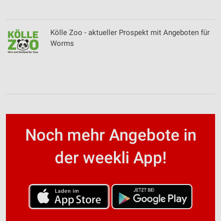
Verwendung reduzierter Daten zur Auswahl von
Werbeanzeigen
Kölle Zoo - aktueller Prospekt mit Angeboten für
Worms
Erstellung von Profilen für personalisierte
Werbung
Verwendung von Profilen zur Auswahl
personalisierter Werbung
Erstellung von Profilen zur Personalisierung
von Inhalten
Verwendung von Profilen zur Auswahl
Noch mehr Angebote in
personalisierter Inhalte
der weekli App!
Messung der Werbeleistung
Messung der Performance von Inhalten
Analyse von Zielgruppen durch Statistiken oder
Kombinationen von Daten aus verschiedenen
Quellen