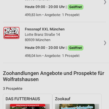
❯
Messung der Performance von Inhalten
Heute 09:00 - 20:00 Uhr |
Geöffnet
Analyse von Zielgruppen durch Statistiken oder
499,83 km • Angebote: 1 Prospekt
Kombinationen von Daten aus verschiedenen
Quellen
Fressnapf XXL München
Entwicklung und Verbesserung der Angebote
Lotte Branz Straße 14
80939 München
Verwendung reduzierter Daten zur Auswahl von
❯
Inhalten
Heute 09:00 - 20:00 Uhr |
Geöffnet
IAB-Besonderheiten:
498,04 km • Angebote: 1 Prospekt
Verwendung genauer Standortdaten
Geräte anhand von aktiv angeforderten
Zoohandlungen Angebote und Prospekte für
Informationen identifizieren
Wolfratshausen
Nicht-IAB-Verarbeitungszwecke:
3 Prospekte
Notwendig
DAS FUTTERHAUS
Zookauf
Performance