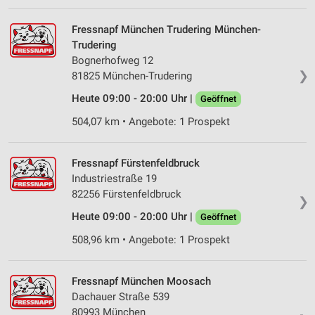
Wir nutzen Ihre Daten für folgende Zwecke:
IAB-Verarbeitungszwecke:
Fressnapf München Trudering München-
Trudering
Speichern von oder Zugriff auf Informationen
auf einem Endgerät
Bognerhofweg 12
❯
81825 München-Trudering
Verwendung reduzierter Daten zur Auswahl von
Heute 09:00 - 20:00 Uhr |
Werbeanzeigen
Geöffnet
504,07 km • Angebote: 1 Prospekt
Erstellung von Profilen für personalisierte
Werbung
Fressnapf Fürstenfeldbruck
Verwendung von Profilen zur Auswahl
Industriestraße 19
personalisierter Werbung
82256 Fürstenfeldbruck
❯
Erstellung von Profilen zur Personalisierung
Heute 09:00 - 20:00 Uhr |
Geöffnet
von Inhalten
508,96 km • Angebote: 1 Prospekt
Verwendung von Profilen zur Auswahl
personalisierter Inhalte
Fressnapf München Moosach
Messung der Werbeleistung
Dachauer Straße 539
80993 München