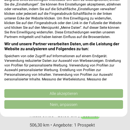
Stockacher Str. 5
Sie die „Einstellungen“. Sie können Ihre Einstellungen akzeptieren, ablehnen
81243 München
oder verwalten, indem Sie auf die Schaltfläche „Einstellungen verwalten“
❯
klicken oder jederzeit auf die Fingerabdruck-Schaltfläche in der linken
Heute 09:00 - 20:00 Uhr |
Geöffnet
unteren Ecke der Website klicken. Um Ihre Einwilligung zu widerrufen,
klicken Sie auf den Fingerabdruck oder den Link in der Fußzeile der Website
505,45 km
und klicken Sie auf den Menüpunkt „Meine Daten“. Auf dieser Seite können
Sie Ihre Einwilligung widerrufen. Diese Entscheidungen werden unseren
Partnern mitgeteilt und haben keinen Einfluss auf die Browserdaten.
Wir und unsere Partner verarbeiten Daten, um die Leistung der
zookauf Putzbrunn
Website zu analysieren und Folgendes zu tun:
Innstraße 6b
Speichern von oder Zugriff auf Informationen auf einem Endgerät.
85640 Putzbrunn
❯
Verwendung reduzierter Daten zur Auswahl von Werbeanzeigen. Erstellung
von Profilen für personalisierte Werbung. Verwendung von Profilen zur
Heute 08:00 - 19:00 Uhr |
Geöffnet
Auswahl personalisierter Werbung. Erstellung von Profilen zur
Personalisierung von Inhalten. Verwendung von Profilen zur Auswahl
508,42 km • Angebote: 1 Prospekt
personalisierter Inhalte. Messung der Werbeleistung. Messung der
Performance von Inhalten. Analyse von Zielgruppen durch Statistiken oder
Kombinationen von Daten aus verschiedenen Quellen. Entwicklung und
Fressnapf Puchheim
Verbesserung der Angebote. Verwendung reduzierter Daten zur Auswahl
Alle akzeptieren
von Inhalten.
Dornierstraße 1
Daten können außerhalb der Europäischen Union weitergegeben und in die
Nein, anpassen
82178 Puchheim
USA gesendet werden.
❯
Ihre Einwilligung und die cookie Richtlinie gelten ausschließlich für diese
Heute 09:00 - 20:00 Uhr |
Geöffnet
Website/App.
506,30 km • Angebote: 1 Prospekt
Partnerliste anzeigen (1 IAB-Anbieter)