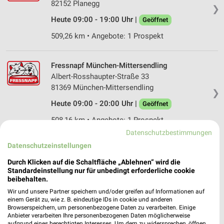
82152 Planegg
❯
Heute 09:00 - 19:00 Uhr |
Geöffnet
509,26 km • Angebote: 1 Prospekt
Fressnapf München-Mittersendling
Albert-Rosshaupter-Straße 33
81369 München-Mittersendling
❯
Heute 09:00 - 20:00 Uhr |
Geöffnet
508,16 km • Angebote: 1 Prospekt
Datenschutzbestimmungen
Datenschutzeinstellungen
Fressnapf München
Stockacher Straße 5
Durch Klicken auf die Schaltfläche „Ablehnen“ wird die
❯
Standardeinstellung nur für unbedingt erforderliche cookie
81243 München
beibehalten.
505,45 km • Angebote: 1 Prospekt
Wir und unsere Partner speichern und/oder greifen auf Informationen auf
einem Gerät zu, wie z. B. eindeutige IDs in cookie und anderen
Browserspeichern, um personenbezogene Daten zu verarbeiten. Einige
Anbieter verarbeiten Ihre personenbezogenen Daten möglicherweise
Kölle Zoo München
aufgrund eines berechtigten Interesses. Um dem zu widersprechen, öffnen