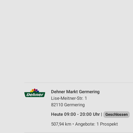
Messung der Performance von Inhalten
Analyse von Zielgruppen durch Statistiken oder Kombinationen 
Quellen
Entwicklung und Verbesserung der Angebote
Verwendung reduzierter Daten zur Auswahl von Inhalten
IAB-Besonderheiten:
Verwendung genauer Standortdaten
Geräte anhand von aktiv angeforderten Informationen identifizie
Nicht-IAB-Verarbeitungszwecke:
Dehner Markt Germering
Notwendig
Lise-Meitner-Str. 1
82110 Germering
Performance
Heute 09:00 - 20:00 Uhr |
Geschlossen
Funktional
507,94 km • Angebote: 1 Prospekt
Werbung