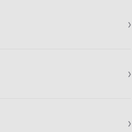
❯
❯
❯