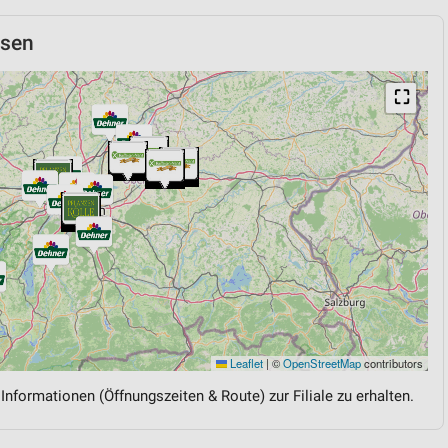
usen
⛶
Leaflet
|
©
OpenStreetMap
contributors
 Informationen (Öffnungszeiten & Route) zur Filiale zu erhalten.