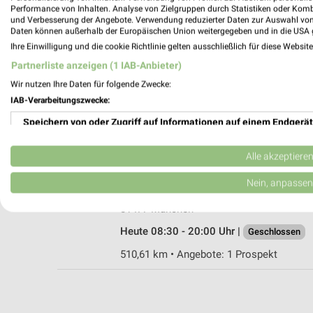
Performance von Inhalten. Analyse von Zielgruppen durch Statistiken oder Kom
und Verbesserung der Angebote. Verwendung reduzierter Daten zur Auswahl von
Daten können außerhalb der Europäischen Union weitergegeben und in die USA 
Ihre Einwilligung und die cookie Richtlinie gelten ausschließlich für diese Websit
Pflanzen-Kölle Unterhaching
Partnerliste anzeigen (1 IAB-Anbieter)
Parkackerstraße 2
Wir nutzen Ihre Daten für folgende Zwecke:
82008 Unterhaching
IAB-Verarbeitungszwecke:
Heute 09:00 - 19:00 Uhr |
Geschlossen
Speichern von oder Zugriff auf Informationen auf einem Endgerät
512,74 km • Angebote: 2 Prospekte
Verwendung reduzierter Daten zur Auswahl von Werbeanzeigen
Alle akzeptiere
Dehner Markt München
Erstellung von Profilen für personalisierte Werbung
Nein, anpassen
Meglingerstr. 27
Verwendung von Profilen zur Auswahl personalisierter Werbung
81477 München
Heute 08:30 - 20:00 Uhr |
Geschlossen
Erstellung von Profilen zur Personalisierung von Inhalten
510,61 km • Angebote: 1 Prospekt
Verwendung von Profilen zur Auswahl personalisierter Inhalte
Messung der Werbeleistung