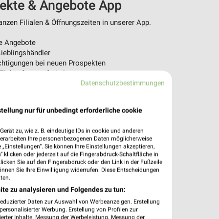
pekte & Angebote App
nzen Filialen & Öffnungszeiten in unserer App.
e Angebote
ieblingshändler
htigungen bei neuen Prospekten
 Einkauf stressfrei planen
Datenschutzbestimmungen
 App jetzt laden oder QR-Code scannen.
tellung nur für unbedingt erforderliche cookie
erät zu, wie z. B. eindeutige IDs in cookie und anderen
verarbeiten Ihre personenbezogenen Daten möglicherweise
„Einstellungen“. Sie können Ihre Einstellungen akzeptieren,
 klicken oder jederzeit auf die Fingerabdruck-Schaltfläche in
klicken Sie auf den Fingerabdruck oder den Link in der Fußzeile
önnen Sie Ihre Einwilligung widerrufen. Diese Entscheidungen
ten.
ite zu analysieren und Folgendes zu tun:
reduzierter Daten zur Auswahl von Werbeanzeigen. Erstellung
ersonalisierter Werbung. Erstellung von Profilen zur
ierter Inhalte. Messung der Werbeleistung. Messung der