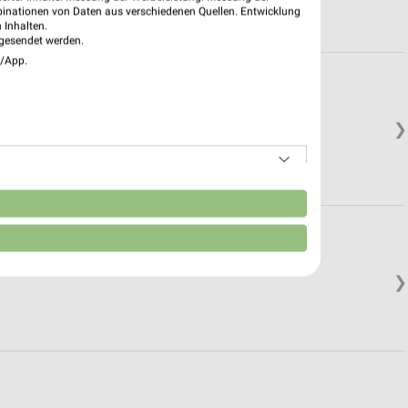
binationen von Daten aus verschiedenen Quellen. Entwicklung
 Inhalten.
gesendet werden.
e/App.
❯
n
❯