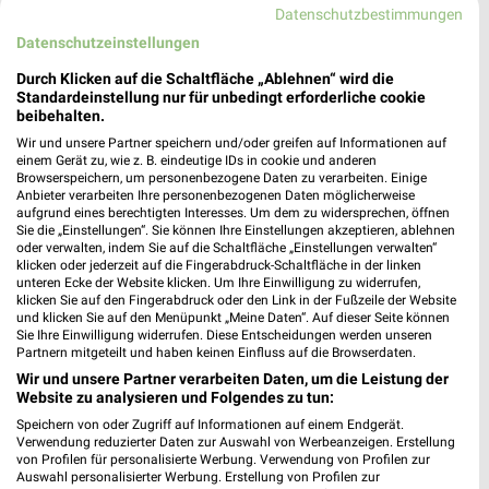
Datenschutzbestimmungen
München
Datenschutzeinstellungen
Durch Klicken auf die Schaltfläche „Ablehnen“ wird die
Standardeinstellung nur für unbedingt erforderliche cookie
GOP. Prospekte & Aktionen für München
beibehalten.
Wir und unsere Partner speichern und/oder greifen auf Informationen auf
einem Gerät zu, wie z. B. eindeutige IDs in cookie und anderen
Browserspeichern, um personenbezogene Daten zu verarbeiten. Einige
Anbieter verarbeiten Ihre personenbezogenen Daten möglicherweise
aufgrund eines berechtigten Interesses. Um dem zu widersprechen, öffnen
Gut Aiderbichl Filialen & Öffnungszeiten für
Sie die „Einstellungen“. Sie können Ihre Einstellungen akzeptieren, ablehnen
Iffeldorf
oder verwalten, indem Sie auf die Schaltfläche „Einstellungen verwalten“
klicken oder jederzeit auf die Fingerabdruck-Schaltfläche in der linken
unteren Ecke der Website klicken. Um Ihre Einwilligung zu widerrufen,
klicken Sie auf den Fingerabdruck oder den Link in der Fußzeile der Website
und klicken Sie auf den Menüpunkt „Meine Daten“. Auf dieser Seite können
Sie Ihre Einwilligung widerrufen. Diese Entscheidungen werden unseren
Partnern mitgeteilt und haben keinen Einfluss auf die Browserdaten.
Wir und unsere Partner verarbeiten Daten, um die Leistung der
Website zu analysieren und Folgendes zu tun:
Speichern von oder Zugriff auf Informationen auf einem Endgerät.
Noch mehr Angebote in
Verwendung reduzierter Daten zur Auswahl von Werbeanzeigen. Erstellung
von Profilen für personalisierte Werbung. Verwendung von Profilen zur
Auswahl personalisierter Werbung. Erstellung von Profilen zur