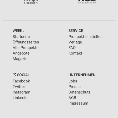
personalisierter Werbung
Erstellung von Profilen zur Personalisierung
von Inhalten
Verwendung von Profilen zur Auswahl
WEEKLI
SERVICE
personalisierter Inhalte
Startseite
Prospekt einstellen
Öffnungszeiten
Verlage
Messung der Werbeleistung
Alle Prospekte
FAQ
Angebote
Kontakt
Messung der Performance von Inhalten
Magazin
Analyse von Zielgruppen durch Statistiken oder
Kombinationen von Daten aus verschiedenen
Quellen
SOCIAL
UNTERNEHMEN
Facebook
Jobs
Entwicklung und Verbesserung der Angebote
Twitter
Presse
Instagram
Datenschutz
Verwendung reduzierter Daten zur Auswahl von
LinkedIn
AGB
Inhalten
Impressum
IAB-Besonderheiten:
Verwendung genauer Standortdaten