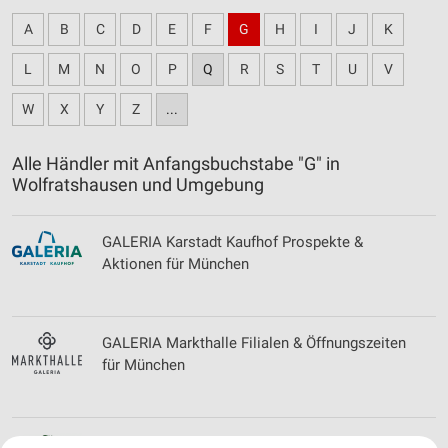
A
B
C
D
E
F
G
H
I
J
K
L
M
N
O
P
Q
R
S
T
U
V
W
X
Y
Z
...
Alle Händler mit Anfangsbuchstabe "G" in
Wolfratshausen und Umgebung
GALERIA Karstadt Kaufhof Prospekte &
Aktionen für München
GALERIA Markthalle Filialen & Öffnungszeiten
für München
Globetrotter Filialen & Öffnungszeiten für