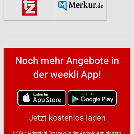
Noch mehr Angebote in
der weekli App!
Jetzt kostenlos laden
Gut Aiderbichl Prospekt in der Android App blättern